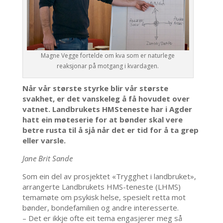
Magne Vegge fortelde om kva som er naturlege
reaksjonar på motgang i kvardagen.
Når vår største styrke blir vår største
svakhet, er det vanskeleg å få hovudet over
vatnet. Landbrukets HMSteneste har i Agder
hatt ein møteserie for at bønder skal vere
betre rusta til å sjå når det er tid for å ta grep
eller varsle.
Jane Brit Sande
Som ein del av prosjektet «Trygghet i landbruket»,
arrangerte Landbrukets HMS-teneste (LHMS)
temamøte om psykisk helse, spesielt retta mot
bønder, bondefamilien og andre interesserte.
– Det er ikkje ofte eit tema engasjerer meg så