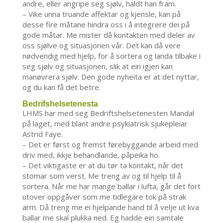
andre, eller angripe seg sjølv, haldt han fram.
– Vike unna truande affektar og kjensle, kan på
desse fire måtane hindra oss i å integrere dei på
gode måtar. Me mister då kontakten med deler av
oss sjølve og situasjonen vår. Det kan då vere
nødvendig med hjelp, for å sortera og landa tilbake i
seg sjølv og situasjonen, slik at ein igjen kan
manøvrera sjølv. Den gode nyheita er at det nyttar,
og du kan få det betre.
Bedrifshelsetenesta
LHMS har med seg Bedriftshelsetenesten Mandal
på laget, med blant andre psykiatrisk sjukepleiar
Astrid Faye.
– Det er først og fremst førebyggande arbeid med
driv med, ikkje behandlande, påpeika ho.
– Det viktigaste er at du tør ta kontakt, når det
stomar som verst. Me treng av og til hjelp til å
sortera. Når me har mange ballar i lufta, går det fort
utover oppgåver som me tidlegare tok på strak
arm. Då treng me ei hjelpande hand til å velje ut kva
ballar me skal plukka ned. Eg hadde ein samtale