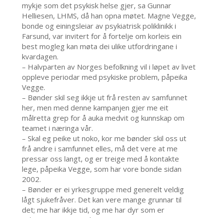
mykje som det psykisk helse gjer, sa Gunnar
Helliesen, LHMS, då han opna møtet. Magne Vegge,
bonde og einingsleiar av psykiatrisk poliklinikk i
Farsund, var invitert for å fortelje om korleis ein
best mogleg kan møta dei ulike utfordringane i
kvardagen.
– Halvparten av Norges befolkning vil i løpet av livet
oppleve periodar med psykiske problem, påpeika
Vegge.
– Bønder skil seg ikkje ut frå resten av samfunnet
her, men med denne kampanjen gjer me eit
målretta grep for å auka medvit og kunnskap om
teamet i næringa vår.
– Skal eg peike ut noko, kor me bønder skil oss ut
frå andre i samfunnet elles, må det vere at me
pressar oss langt, og er treige med å kontakte
lege, påpeika Vegge, som har vore bonde sidan
2002.
– Bønder er ei yrkesgruppe med generelt veldig
lågt sjukefråver. Det kan vere mange grunnar til
det; me har ikkje tid, og me har dyr som er