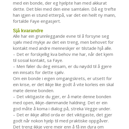
med ein bonde, der eg hjelpte han med akkurat
dette. Det blei med den eine samtalen. Då eg trefte
han igjen ei stund etterpå, var det ein heilt ny mann,
fortalde Faye engasjert.
Sjå kvarandre
Alle har ein grunnleggande evne til å forsyne seg
sjølv med mykje av det ein treng, men behovet for
kontakt med andre menneskjer er tilstade hjå alle.
– Det er forskjellig kva behov me har, når det kjem
til sosial kontakt, sa Faye.
– Men føler du deg einsam, er du nøydd til å gjere
ein innsats for dette sjølv.
Om ein bonde i eigen omgangskrets, er utsett for
ein krise, er det ikkje like godt å vite korleis ein skal
møte denne bonden.
– Det viktigaste du gjer, er å møte denne bonden
med open, ikkje-dømmande haldning. Det er ein
god måte å koma i dialog på, streka Vegge under.
– Det er ikkje alltid orda er det viktigaste, det gjer
godt når nokon hjelp til med praktiske oppgåver.
Det treng ikkje vere meir enn å få inn dyra om