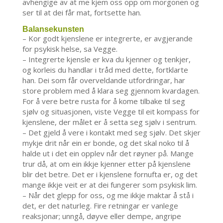
avhengige av at me kjem oss opp om morgonen og
ser til at dei får mat, fortsette han.
Balansekunsten
– Kor godt kjenslene er integrerte, er avgjerande
for psykisk helse, sa Vegge.
– Integrerte kjensle er kva du kjenner og tenkjer,
og korleis du handlar i tråd med dette, fortklarte
han. Dei som får overveldande utfordringar, har
store problem med å klara seg gjennom kvardagen.
For å vere betre rusta for å kome tilbake til seg
sjølv og situasjonen, viste Vegge til eit kompass for
kjenslene, der målet er å setta seg sjølv i sentrum.
– Det gjeld å vere i kontakt med seg sjølv. Det skjer
mykje drit når ein er bonde, og det skal noko til å
halde ut i det ein opplev når det røyner på. Mange
trur då, at om ein ikkje kjenner etter på kjenslene
blir det betre. Det er i kjenslene fornufta er, og det
mange ikkje veit er at dei fungerer som psykisk lim.
– Når det glepp for oss, og me ikkje maktar å stå i
det, er det naturleg. Fire retningar er vanlege
reaksjonar; unngå, døyve eller dempe, angripe