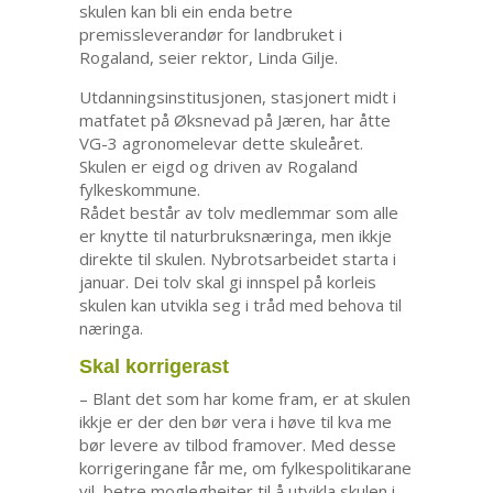
skulen kan bli ein enda betre
premissleverandør for landbruket i
Rogaland, seier rektor, Linda Gilje.
Utdanningsinstitusjonen, stasjonert midt i
matfatet på Øksnevad på Jæren, har åtte
VG-3 agronomelevar dette skuleåret.
Skulen er eigd og driven av Rogaland
fylkeskommune.
Rådet består av tolv medlemmar som alle
er knytte til naturbruksnæringa, men ikkje
direkte til skulen. Nybrotsarbeidet starta i
januar. Dei tolv skal gi innspel på korleis
skulen kan utvikla seg i tråd med behova til
næringa.
Skal korrigerast
– Blant det som har kome fram, er at skulen
ikkje er der den bør vera i høve til kva me
bør levere av tilbod framover. Med desse
korrigeringane får me, om fylkespolitikarane
vil, betre moglegheiter til å utvikla skulen i