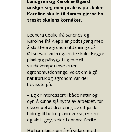
Lundgren og Karoline Øgård
ønskjer seg meir praksis på skulen.
Karoline skulle til dømes gjerne ha
treskt skulens kornåker.
Leonora Cecilie frå Sandnes og
Karoline frå Klepp er godt i gang med
å sluttføra agronomutdanninga på
Øksnevad videregående skole. Begge
planlegg påbygg til generell
studiekompetanse etter
agronomutdanninga. Valet om å gå
naturbruk og agronom var dei
bevisste på.
– Eg er interessert i både natur og
dyr. Å kunne sjå nytta av arbeidet, for
eksempel at drenering av eit jorde
bidreg til betre plantevekst, er rett
og slett gøy, seier Leonora Cecilie.
Ho har planar om å gå vidare med