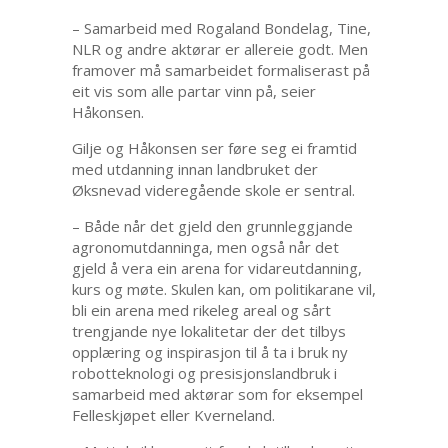
– Samarbeid med Rogaland Bondelag, Tine,
NLR og andre aktørar er allereie godt. Men
framover må samarbeidet formaliserast på
eit vis som alle partar vinn på, seier
Håkonsen.
Gilje og Håkonsen ser føre seg ei framtid
med utdanning innan landbruket der
Øksnevad videregående skole er sentral.
– Både når det gjeld den grunnleggjande
agronomutdanninga, men også når det
gjeld å vera ein arena for vidareutdanning,
kurs og møte. Skulen kan, om politikarane vil,
bli ein arena med rikeleg areal og sårt
trengjande nye lokalitetar der det tilbys
opplæring og inspirasjon til å ta i bruk ny
robotteknologi og presisjonslandbruk i
samarbeid med aktørar som for eksempel
Felleskjøpet eller Kverneland.