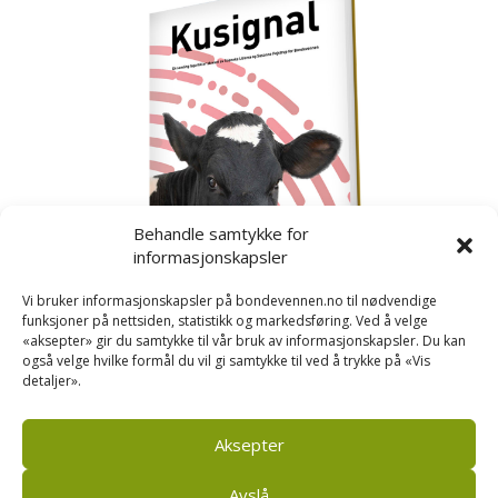
Behandle samtykke for
informasjonskapsler
Vi bruker informasjonskapsler på bondevennen.no til nødvendige
funksjoner på nettsiden, statistikk og markedsføring. Ved å velge
«aksepter» gir du samtykke til vår bruk av informasjonskapsler. Du kan
også velge hvilke formål du vil gi samtykke til ved å trykke på «Vis
detaljer».
Kusignal
Bondevennen har samla den populære serien vår
om kusignal i eit eige hefte.
Aksepter
Avslå