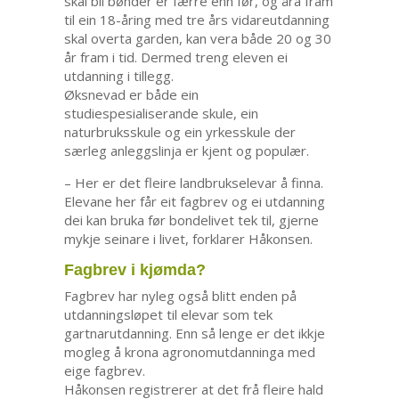
skal bli bønder er færre enn før, og åra fram
til ein 18-åring med tre års vidareutdanning
skal overta garden, kan vera både 20 og 30
år fram i tid. Dermed treng eleven ei
utdanning i tillegg.
Øksnevad er både ein
studiespesialiserande skule, ein
naturbruksskule og ein yrkesskule der
særleg anleggslinja er kjent og populær.
– Her er det fleire landbrukselevar å finna.
Elevane her får eit fagbrev og ei utdanning
dei kan bruka før bondelivet tek til, gjerne
mykje seinare i livet, forklarer Håkonsen.
Fagbrev i kjømda?
Fagbrev har nyleg også blitt enden på
utdanningsløpet til elevar som tek
gartnarutdanning. Enn så lenge er det ikkje
mogleg å krona agronomutdanninga med
eige fagbrev.
Håkonsen registrerer at det frå fleire hald