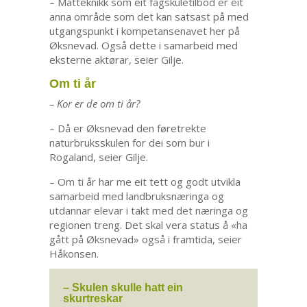
– Matteknikk som eit fagskuletilbod er eit
anna område som det kan satsast på med
utgangspunkt i kompetansenavet her på
Øksnevad. Også dette i samarbeid med
eksterne aktørar, seier Gilje.
Om ti år
– Kor er de om ti år?
– Då er Øksnevad den føretrekte
naturbruksskulen for dei som bur i
Rogaland, seier Gilje.
– Om ti år har me eit tett og godt utvikla
samarbeid med landbruksnæringa og
utdannar elevar i takt med det næringa og
regionen treng. Det skal vera status å «ha
gått på Øksnevad» også i framtida, seier
Håkonsen.
– Skulen skulle hatt ein
skurtreskar