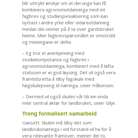
blir uttrykt ønskje om at dei unge kan få
kombinera agronomutdanninga med eit
fagbrev og studiespesialisering som kan
nyttast i andre yrke eller vidareutdanning
medan dei venter på å ta over gardsbruket
heime. Men fagbrevspørsmålet er omstridd
og meiningane er delte.
– Eg trur ei anerkjenning med
studiekompetanse og fagbrev i
agronomutdanninga, kombinert med å løfta
statusen er ei god løysing. Det vil også vera
framtidsretta å tilby fagskule med
høgskulepoeng til næringa, seier Håkonsen.
– Dermed vil også skulen vår bli ein enda
meir sentral aktør for landbruket, seier Gilje.
Treng formalisert samarbeid
Uansett. Skulen må tilby det som
landbruksnæringa i vid forstand vil ha for å
vera relevante framover, meiner dei to.