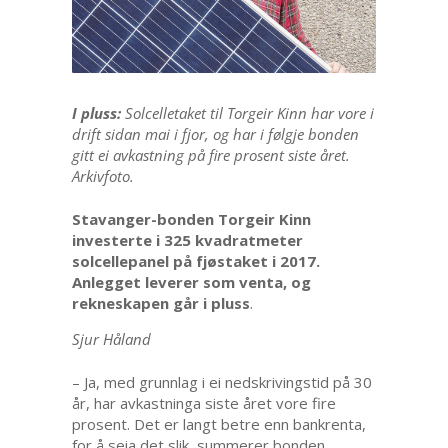
I pluss:
Solcelletaket til Torgeir Kinn har vore i
drift sidan mai i fjor, og har i følgje bonden
gitt ei avkastning på fire prosent siste året.
Arkivfoto.
Stavanger-bonden Torgeir Kinn
investerte i 325 kvadratmeter
solcellepanel på fjøstaket i 2017.
Anlegget leverer som venta, og
rekneskapen går i pluss
.
Sjur Håland
– Ja, med grunnlag i ei nedskrivingstid på 30
år, har avkastninga siste året vore fire
prosent. Det er langt betre enn bankrenta,
for å seia det slik, summerer bonden.