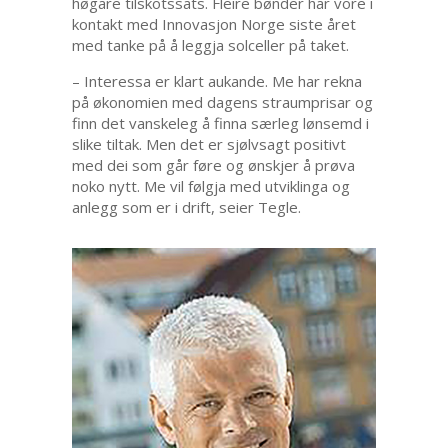
høgare tilskotssats. Fleire bønder har vore i
kontakt med Innovasjon Norge siste året
med tanke på å leggja solceller på taket.
– Interessa er klart aukande. Me har rekna
på økonomien med dagens straumprisar og
finn det vanskeleg å finna særleg lønsemd i
slike tiltak. Men det er sjølvsagt positivt
med dei som går føre og ønskjer å prøva
noko nytt. Me vil følgja med utviklinga og
anlegg som er i drift, seier Tegle.