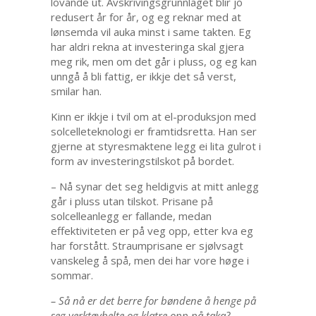
lovande ut. Avskrivingsgrunnlaget blir jo
redusert år for år, og eg reknar med at
lønsemda vil auka minst i same takten. Eg
har aldri rekna at investeringa skal gjera
meg rik, men om det går i pluss, og eg kan
unngå å bli fattig, er ikkje det så verst,
smilar han.
Kinn er ikkje i tvil om at el-produksjon med
solcelleteknologi er framtidsretta. Han ser
gjerne at styresmaktene legg ei lita gulrot i
form av investeringstilskot på bordet.
– Nå synar det seg heldigvis at mitt anlegg
går i pluss utan tilskot. Prisane på
solcelleanlegg er fallande, medan
effektiviteten er på veg opp, etter kva eg
har forstått. Straumprisane er sjølvsagt
vanskeleg å spå, men dei har vore høge i
sommar.
– Så nå er det berre for bøndene å henge på
seg verktøybelte og klatre opp på taka?