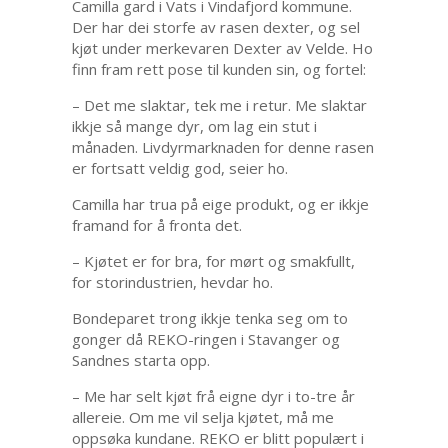
Camilla gard i Vats i Vindafjord kommune.
Der har dei storfe av rasen dexter, og sel
kjøt under merkevaren Dexter av Velde. Ho
finn fram rett pose til kunden sin, og fortel:
– Det me slaktar, tek me i retur. Me slaktar
ikkje så mange dyr, om lag ein stut i
månaden. Livdyrmarknaden for denne rasen
er fortsatt veldig god, seier ho.
Camilla har trua på eige produkt, og er ikkje
framand for å fronta det.
– Kjøtet er for bra, for mørt og smakfullt,
for storindustrien, hevdar ho.
Bondeparet trong ikkje tenka seg om to
gonger då REKO-ringen i Stavanger og
Sandnes starta opp.
– Me har selt kjøt frå eigne dyr i to-tre år
allereie. Om me vil selja kjøtet, må me
oppsøka kundane. REKO er blitt populært i