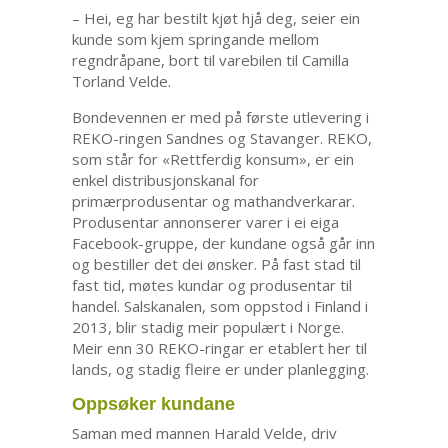
– Hei, eg har bestilt kjøt hjå deg, seier ein
kunde som kjem springande mellom
regndråpane, bort til varebilen til Camilla
Torland Velde.
Bondevennen er med på første utlevering i
REKO-ringen Sandnes og Stavanger. REKO,
som står for «Rettferdig konsum», er ein
enkel distribusjonskanal for
primærprodusentar og mathandverkarar.
Produsentar annonserer varer i ei eiga
Facebook-gruppe, der kundane også går inn
og bestiller det dei ønsker. På fast stad til
fast tid, møtes kundar og produsentar til
handel. Salskanalen, som oppstod i Finland i
2013, blir stadig meir populært i Norge.
Meir enn 30 REKO-ringar er etablert her til
lands, og stadig fleire er under planlegging.
Oppsøker kundane
Saman med mannen Harald Velde, driv