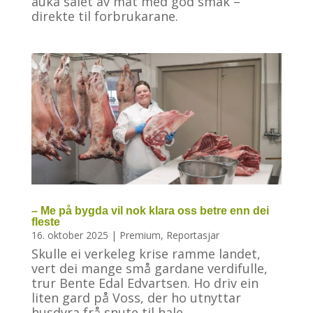
auka salet av mat med god smak –
direkte til forbrukarane.
– Me på bygda vil nok klara oss betre enn dei
fleste
16. oktober 2025
|
Premium
,
Reportasjar
Skulle ei verkeleg krise ramme landet,
vert dei mange små gardane verdifulle,
trur Bente Edal Edvartsen. Ho driv ein
liten gard på Voss, der ho utnyttar
husdyra frå snute til hale.