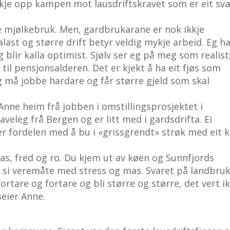
kkje opp kampen mot lausdriftskravet som er eit sv
re mjølkebruk. Men, gardbrukarane er nok ikkje
alast og større drift betyr veldig mykje arbeid. Eg h
g blir kalla optimist. Sjølv ser eg på meg som realist
 til pensjonsalderen. Det er kjekt å ha eit fjøs som
g må jobbe hardare og får større gjeld som skal
Anne heim frå jobben i omstillingsprosjektet i
leg frå Bergen og er litt med i gardsdrifta. Ei
r fordelen med å bu i «grissgrendt» strøk med eit k
gras, fred og ro. Du kjem ut av køen og Sunnfjords
et si veremåte med stress og mas. Svaret på landbru
fortare og fortare og bli større og større, det vert i
eier Anne.