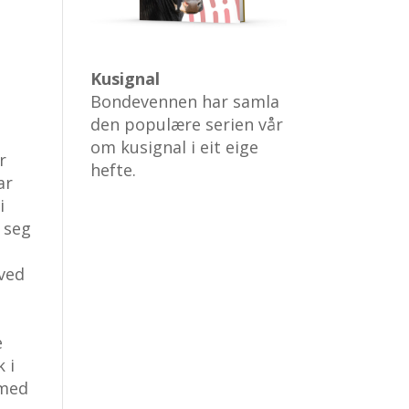
Kusignal
Bondevennen har samla
den populære serien vår
om kusignal i eit eige
r
hefte.
ar
i
t seg
 ved
e
 i
 med