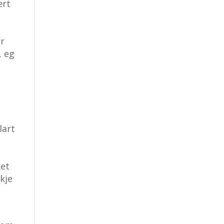
ært
ar
, eg
lart
ket
kkje