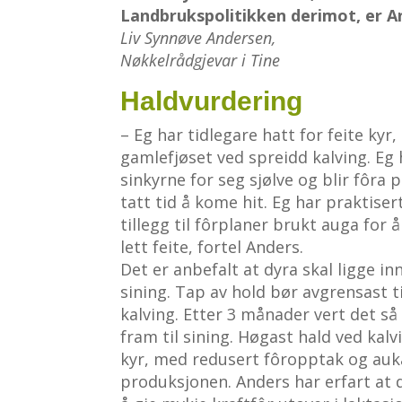
Landbrukspolitikken derimot, er A
Liv Synnøve Andersen,
Nøkkelrådgjevar i Tine
Haldvurdering
– Eg har tidlegare hatt for feite kyr, 
gamlefjøset ved spreidd kalving. Eg
sinkyrne for seg sjølve og blir fôra
tatt tid å kome hit. Eg har praktiser
tillegg til fôrplaner brukt auga for 
lett feite, fortel Anders.
Det er anbefalt at dyra skal ligge i
sining. Tap av hold bør avgrensast ti
kalving. Etter 3 månader vert det så
fram til sining. Høgast hald ved kalv
kyr, med redusert fôropptak og auka
produksjonen. Anders har erfart at