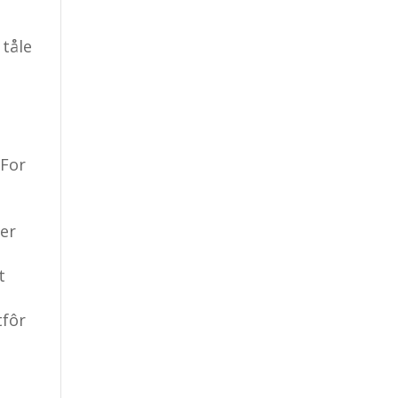
 tåle
 For
t
der
t
tfôr
n