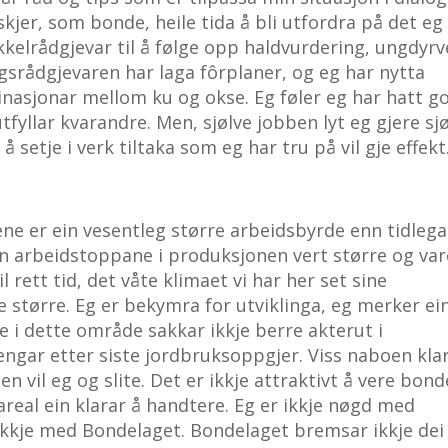
kjer, som bonde, heile tida å bli utfordra på det eg
økkelrådgjevar til å følge opp haldvurdering, ungdyr
gsrådgjevaren har laga fôrplaner, og eg har nytta
inasjonar mellom ku og okse. Eg føler eg har hatt g
utfyllar kvarandre. Men, sjølve jobben lyt eg gjere sjø
å setje i verk tiltaka som eg har tru på vil gje effekt
ne er ein vesentleg større arbeidsbyrde enn tidlega
n arbeidstoppane i produksjonen vert større og var
il rett tid, det våte klimaet vi har her set sine
te større. Eg er bekymra for utviklinga, eg merker ei
e i dette område sakkar ikkje berre akterut i
engar etter siste jordbruksoppgjer. Viss naboen kla
en vil eg og slite. Det er ikkje attraktivt å vere bond
areal ein klarar å handtere. Eg er ikkje nøgd med
r ikkje med Bondelaget. Bondelaget bremsar ikkje dei