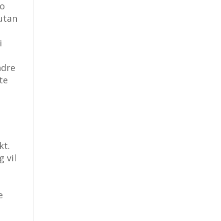
ho
 utan
i
ndre
te
kt.
 vil
e