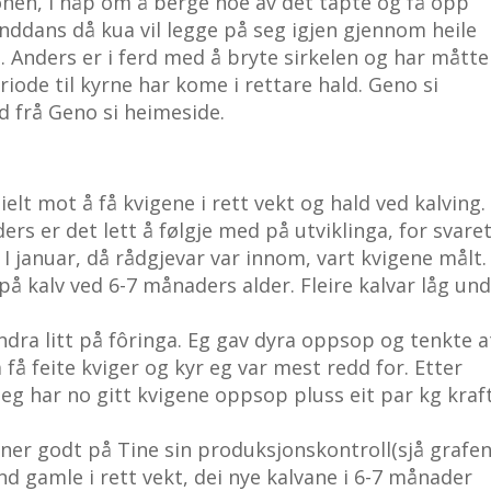
jonen, i håp om å berge noe av det tapte og få opp
runddans då kua vil legge på seg igjen gjennom heile
t. Anders er i ferd med å bryte sirkelen og har måtte
iode til kyrne har kome i rettare hald. Geno si
d frå Geno si heimeside.
elt mot å få kvigene i rett vekt og hald ved kalving.
rs er det lett å følgje med på utviklinga, for svare
. I januar, då rådgjevar var innom, vart kvigene målt.
på kalv ved 6-7 månaders alder. Fleire kalvar låg un
ndra litt på fôringa. Eg gav dyra oppsop og tenkte a
 få feite kviger og kyr eg var mest redd for. Etter
eg har no gitt kvigene oppsop pluss eit par kg kraf
yner godt på Tine sin produksjonskontroll(sjå grafe
nd gamle i rett vekt, dei nye kalvane i 6-7 månader