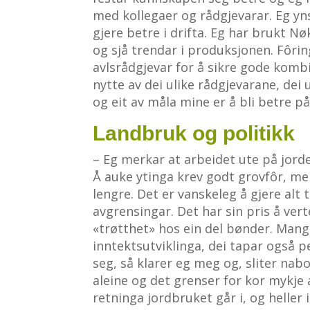
med kollegaer og rådgjevarar. Eg yns
gjere betre i drifta. Eg har brukt N
og sjå trendar i produksjonen. Fôrin
avlsrådgjevar for å sikre gode komb
nytte av dei ulike rådgjevarane, dei 
og eit av måla mine er å bli betre på 
Landbruk og politikk
– Eg merkar at arbeidet ute på jorde
Å auke ytinga krev godt grovfôr, me
lengre. Det er vanskeleg å gjere alt t
avgrensingar. Det har sin pris å ver
«trøtthet» hos ein del bønder. Mang
inntektsutviklinga, dei tapar også p
seg, så klarer eg meg og, sliter nabo
aleine og det grenser for kor mykje 
retninga jordbruket går i, og helle