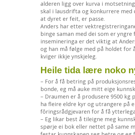
alderen ligg over kurva i motsetning 
skal i lausdrifta og konkurrere med 
at dyret er feit, er passe.
Anders har etter vektregistreringane
binge saman med dei som er yngre for 
insemineringa er det viktig at Anders
og han må følge med på holdet for å
kviger ikkje ynskjeleg.
Heile tida lære noko n
– For å få betring på produksjonsre
bonde, eg må auke mitt eige kunnskap
– Draumen er å produsere 9500 kg pr. 
ha fleire eldre kyr og utrangere på e
fôringsrådgjevaren for å få ytterlega
– Eg likar best å tileigne meg kunnsk
spørje ei bok eller nettet på same
festar kunnskapen seg betre og eg få