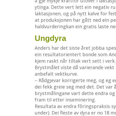
å gje mykje kraftfôr utover i laktas
ytinga. Dette vert lett ein negativ 
laktasjonen, og på nytt kalve for fei
at produksjonen har gått ned ein per
haldvurderingkan ein gratis laste ne
Ungdyra
Anders har det siste året jobba spesi
ein resultatorientert bonde som Ande
kjem raskt når tiltak vert sett i verk
Brystmålet viste då varierande vekt 
anbefalt vektkurve.
– Rådgjevar korrigerte meg, og eg e
dei fekk greie seg med det. Det var å
brystmålingane vart dette endra og 
fram til etter inseminering.
Resultata av endra fôringspraksis s
under). Dei fleste av dyra er no 18 m