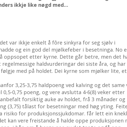
nders ikkje like nøgd med…
det var ikkje enkelt å fôre sinkyra for seg sjølv i
 hadde og ein god del mjølkefeber i besetninga. No e
 på oppsopet etter kyrne. Dette går betre, men det h
t regelmessige haldvurderingar dei siste åra, og har 
å følgje med på holdet. Dei kyrne som mjølker lite, e
nnanfor 3,25-3,75 haldpoeng ved kalving og det same
l 0,5-0,75 poeng, og vere avslutta 4-6(8) veker etter
 anbefalt forsiktig auke av holdet, frå 3 månader og
ing (3,75) tålast for besetningar med høg yting. Feit
 risiko for produksjonssjukdomar. får lett ein knekk
 det kan vere freistande å halde oppe produksjonen