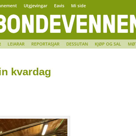
nnement
Utgjevingar
Eavis
Mi side
R
LEIARAR
REPORTASJAR
DESSUTAN
KJØP OG SAL
MØ
sin kvardag