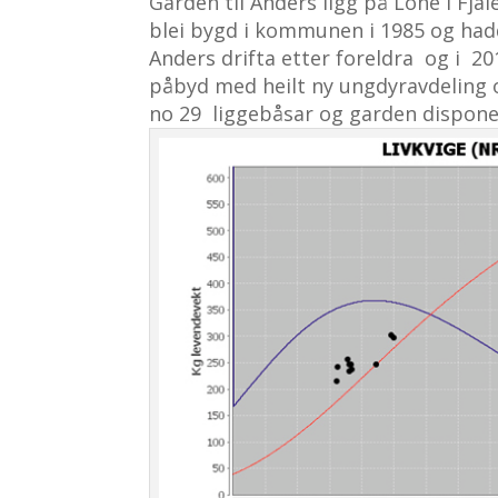
Garden til Anders ligg på Lone i Fja
blei bygd i kommunen i 1985 og hadd
Anders drifta etter foreldra og i 201
påbyd med heilt ny ungdyravdeling og
no 29 liggebåsar og garden disponer