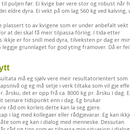
til puljen før. Ei kvige bør vere stor og robust når 
dei eldre dyra. Ei vekt på om lag 560 kg ved kalving,
 plassert to av kvigene som er under anbefalt vekt 
at dei skal få meir tilpassa fòring. I tida etter
 ikkje er for snill med dyra, tilveksten pr dag er mi
 leggje grunnlaget for god yting framover. Då er fei
ytt
sultata må eg sjølv vere meir resultatorientert som
snivå og eg må setje i verk tiltaka som vil gje effe
årsku, det er opp frå ca. 8000 kg pr. årsku i dag. Eg
it seinare tidspunkt enn i dag. Eg brukar
re råd om korleis dette kan la seg gjere.
ap i lag med kollegaer eller rådgjevarar. Eg kan ikkj
 måte som eg kan i dialog med menneske. Dessutan
r råd og tips som er tilpassa min situasjon i dialog