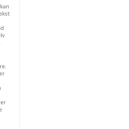
 kan
vekst
od
lv
.
re.
er
n
rer
e