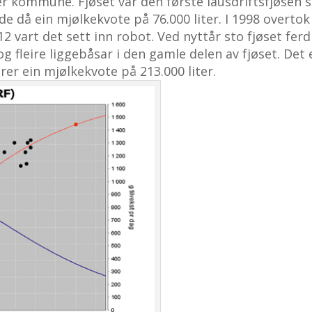
ler kommune. Fjøset var den første lausdriftsfjøsen
e då ein mjølkekvote på 76.000 liter. I 1998 overtok
2 vart det sett inn robot. Ved nyttår sto fjøset ferd
 fleire liggebåsar i den gamle delen av fjøset. Det 
er ein mjølkekvote på 213.000 liter.