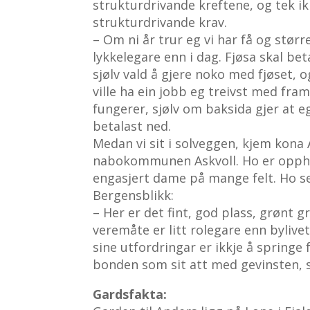
strukturdrivande kreftene, og tek i
strukturdrivande krav.
– Om ni år trur eg vi har få og stør
lykkelegare enn i dag. Fjøsa skal bet
sjølv vald å gjere noko med fjøset, o
ville ha ein jobb eg treivst med fram
fungerer, sjølv om baksida gjer at e
betalast ned.
Medan vi sit i solveggen, kjem kona 
nabokommunen Askvoll. Ho er opphave
engasjert dame på mange felt. Ho se
Bergensblikk:
– Her er det fint, god plass, grønt 
veremåte er litt rolegare enn byliv
sine utfordringar er ikkje å springe 
bonden som sit att med gevinsten, s
Gardsfakta: