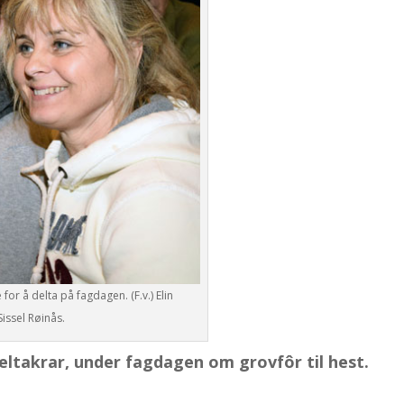
for å delta på fagdagen. (F.v.) Elin
Sissel Røinås.
eltakrar, under fagdagen om grovfôr til hest.