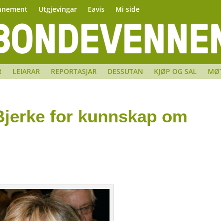
nnement
Utgjevingar
Eavis
Mi side
R
LEIARAR
REPORTASJAR
DESSUTAN
KJØP OG SAL
MØ
 Bjerke for kunnskap om