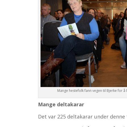
Mange hestefolk fann vegen til Bjerke for å 
Mange deltakarar
Det var 225 deltakarar under denne