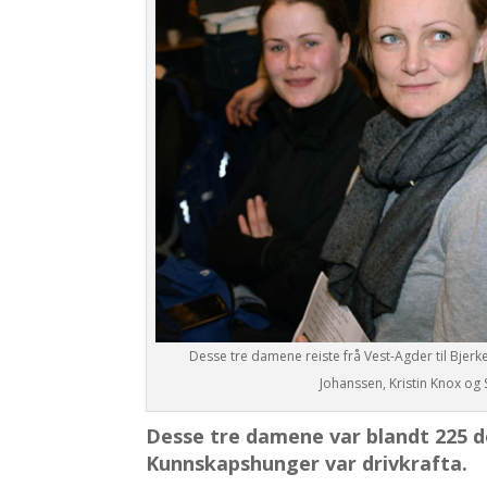
Desse tre damene reiste frå Vest-Agder til Bjerke 
Johanssen, Kristin Knox og 
Desse tre damene var blandt 225 d
Kunnskapshunger var drivkrafta.