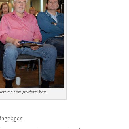
lære meir om grovfôr til hest.
 fagdagen.