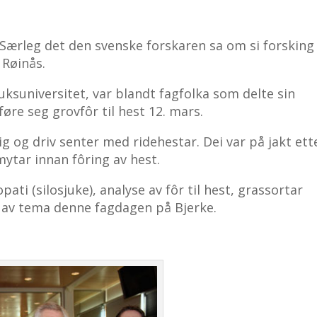
Særleg det den svenske forskaren sa om si forsking
 Røinås.
ruksuniversitet, var blandt fagfolka som delte sin
re seg grovfôr til hest 12. mars.
ig og driv senter med ridehestar. Dei var på jakt ett
ytar innan fôring av hest.
opati (silosjuke), analyse av fôr til hest, grassortar
 av tema denne fagdagen på Bjerke.