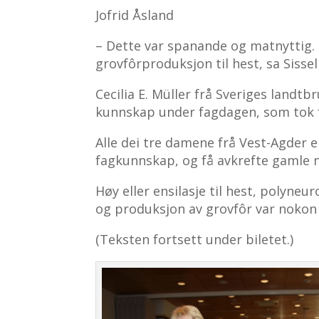
Jofrid Åsland
– Dette var spanande og matnyttig. 
grovfôrproduksjon til hest, sa Sissel
Cecilia E. Müller frå Sveriges landtb
kunnskap under fagdagen, som tok fø
Alle dei tre damene frå Vest-Agder e
fagkunnskap, og få avkrefte gamle m
Høy eller ensilasje til hest, polyneur
og produksjon av grovfôr var nokon
(Teksten fortsett under biletet.)