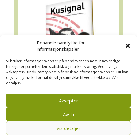
Behandle samtykke for
informasjonskapsler
Vi bruker informasjonskapsler på bondevennen.no til nødvendige
funksjoner på nettsiden, statistikk og markedsføring. Ved å velge
«aksepter» gir du samtykke til vår bruk av informasjonskapsler. Du kan
også velge hvilke formål du vil gi samtykke til ved å trykke på «Vis
detaljer».
Kusignal
Bondevennen har samla den populære
Aksepter
serien vår om kusignal i eit eige hefte.
Avslå
Vis detaljer
Bondevennen AS, Pb 208, sentrum, 4001 Stavanger