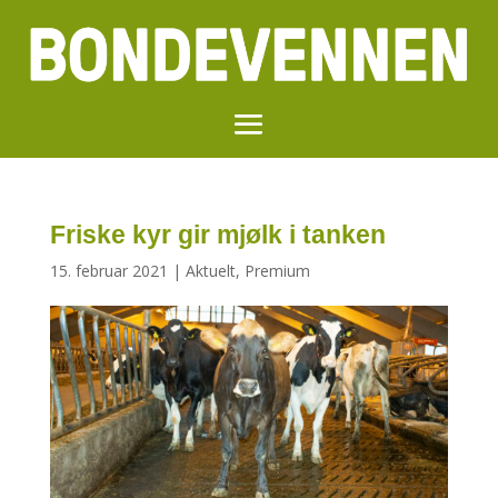
Friske kyr gir mjølk i tanken
15. februar 2021
|
Aktuelt
,
Premium