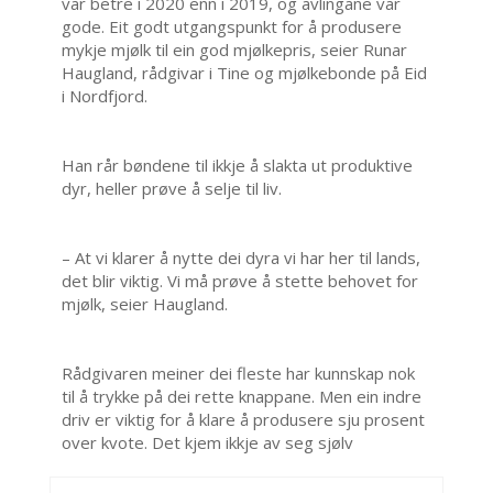
var betre i 2020 enn i 2019, og avlingane var
gode. Eit godt utgangspunkt for å produsere
mykje mjølk til ein god mjølkepris, seier Runar
Haugland, rådgivar i Tine og mjølkebonde på Eid
i Nordfjord.
Han rår bøndene til ikkje å slakta ut produktive
dyr, heller prøve å selje til liv.
– At vi klarer å nytte dei dyra vi har her til lands,
det blir viktig. Vi må prøve å stette behovet for
mjølk, seier Haugland.
Rådgivaren meiner dei fleste har kunnskap nok
til å trykke på dei rette knappane. Men ein indre
driv er viktig for å klare å produsere sju prosent
over kvote. Det kjem ikkje av seg sjølv