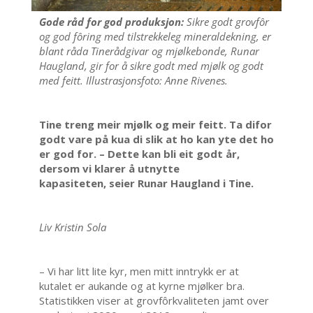
Gode råd for god produksjon:
Sikre godt grovfôr
og god fôring med tilstrekkeleg mineraldekning, er
blant råda Tinerådgivar og mjølkebonde, Runar
Haugland, gir for å sikre godt med mjølk og godt
med feitt. Illustrasjonsfoto: Anne Rivenes.
Tine treng meir mjølk og meir feitt. Ta difor
godt vare på kua di slik at ho kan yte det ho
er god for. – Dette kan bli eit godt år,
dersom vi klarer å utnytte
kapasiteten, seier Runar Haugland i Tine.
Liv Kristin Sola
– Vi har litt lite kyr, men mitt inntrykk er at
kutalet er aukande og at kyrne mjølker bra.
Statistikken viser at grovfôrkvaliteten jamt over