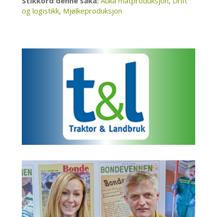
Stikkord denne saka:
Auka matproduksjon
,
Drift
og logistikk
,
Mjølkeproduksjon