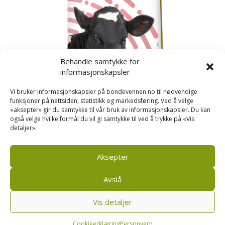
Behandle samtykke for
informasjonskapsler
Vi bruker informasjonskapsler på bondevennen.no til nødvendige
funksjoner på nettsiden, statistikk og markedsføring. Ved å velge
«aksepter» gir du samtykke til vår bruk av informasjonskapsler. Du kan
også velge hvilke formål du vil gi samtykke til ved å trykke på «Vis
detaljer».
Kusignal
Bondevennen har samla den populære serien vår
om kusignal i eit eige hefte.
Aksepter
Avslå
Vis detaljer
Bondevennen AS, Pb 208, sentrum, 4001 Stavanger
|
Personvern og cookies regler
Cookieerklæring
Personvern