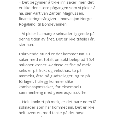
– Det begynner å tikke inn saker, men det
er ikke den store pågangen som vi pleier å
ha, sier Aart van Zanten Magnussen,
finansieringsrådgiver i Innovasjon Norge
Rogaland, til Bondevennen.
– Vi pleier ha mange søknader liggende på
denne tiden av året. Det er ikke tilfelle i år,
sier han.
I skrivende stund er det kommet inn 30
saker med et totalt omsøkt beløp på 15,4
millioner kroner. Av disse er fire på melk,
seks er på frukt og veksthus, to på
ammeku, åtte på gjødsellager, og to på
fôrlager. I tillegg kommer ulike
kombinasjonssaker, for eksempel i
sammenheng med generasjonsskifte.
– Helt konkret på melk, er det bare noen få
søknader som har kommet inn. Det er ikke
helt uventet, med tanke på det høye