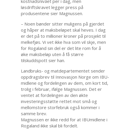
kostnadsnivået per i dag, men
løsdriftskravet legger press på
produsentene sier Magnussen.
– Noen bønder sitter muligens på gjerdet
og håper at maksbeløpet skal heves. I dag
er det på to millioner kroner på prosjekt til
melkefjøs. Vi vet ikke hva som vil skje, men
for Rogaland sin del er det lite rom for å
øke maksbeløp uten å få større
tilskuddspott sier han.
Landbruks- og matdepartementet sender
oppdragsbrev til Innovasjon Norge om IBU-
midlene og fordelingen av dem, om kort tid,
trolig i februar, ifølge Magnussen. Det er
ventet at fordelingen av den økte
investeringsstøtte rettet mot små og
mellomstore storfebruk også kommer i
samme brev.
Magnussen er ikke redd for at IBUmidlene i
Rogaland ikke skal bli fordelt.