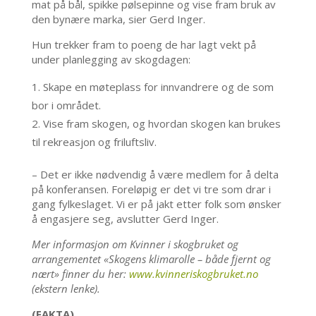
mat på bål, spikke pølsepinne og vise fram bruk av
den bynære marka, sier Gerd Inger.
Hun trekker fram to poeng de har lagt vekt på
under planlegging av skogdagen:
Skape en møteplass for innvandrere og de som
bor i området.
Vise fram skogen, og hvordan skogen kan brukes
til rekreasjon og friluftsliv.
– Det er ikke nødvendig å være medlem for å delta
på konferansen. Foreløpig er det vi tre som drar i
gang fylkeslaget. Vi er på jakt etter folk som ønsker
å engasjere seg, avslutter Gerd Inger.
Mer informasjon om Kvinner i skogbruket og
arrangementet «Skogens klimarolle – både fjernt og
nært» finner du her:
www.kvinneriskogbruket.no
(ekstern lenke).
(FAKTA)