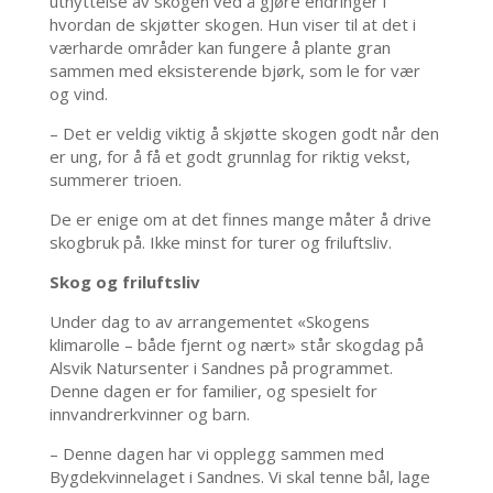
utnyttelse av skogen ved å gjøre endringer i
hvordan de skjøtter skogen. Hun viser til at det i
værharde områder kan fungere å plante gran
sammen med eksisterende bjørk, som le for vær
og vind.
– Det er veldig viktig å skjøtte skogen godt når den
er ung, for å få et godt grunnlag for riktig vekst,
summerer trioen.
De er enige om at det finnes mange måter å drive
skogbruk på. Ikke minst for turer og friluftsliv.
Skog og friluftsliv
Under dag to av arrangementet «Skogens
klimarolle – både fjernt og nært» står skogdag på
Alsvik Natursenter i Sandnes på programmet.
Denne dagen er for familier, og spesielt for
innvandrerkvinner og barn.
– Denne dagen har vi opplegg sammen med
Bygdekvinnelaget i Sandnes. Vi skal tenne bål, lage