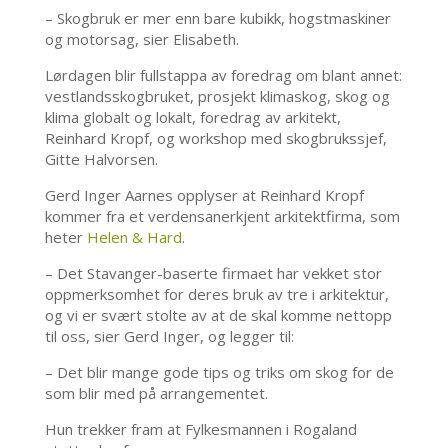
– Skogbruk er mer enn bare kubikk, hogstmaskiner
og motorsag, sier Elisabeth.
Lørdagen blir fullstappa av foredrag om blant annet:
vestlandsskogbruket, prosjekt klimaskog, skog og
klima globalt og lokalt, foredrag av arkitekt,
Reinhard Kropf, og workshop med skogbrukssjef,
Gitte Halvorsen.
Gerd Inger Aarnes opplyser at Reinhard Kropf
kommer fra et verdensanerkjent arkitektfirma, som
heter
Helen & Hard
.
– Det Stavanger-baserte firmaet har vekket stor
oppmerksomhet for deres bruk av tre i arkitektur,
og vi er svært stolte av at de skal komme nettopp
til oss, sier Gerd Inger, og legger til:
– Det blir mange gode tips og triks om skog for de
som blir med på arrangementet.
Hun trekker fram at Fylkesmannen i Rogaland