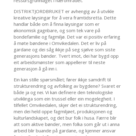
ressursgrunnlaget i nærområdet.
DISTRIKTJORDBRUKET er avhengig av å utvikle
kreative løysingar for å vera framtidsretta. Dette
handlar både om å finna løysingar som er
økonomisk gagnbare, og som tek vare på
bondefamilie og fagmiljø. Det var ei positiv erfaring
å møte bøndene i Omvikedalen. Det er liv på
gardane og dei såg ikkje på seg sjølve som siste
generasjons bønder. Tvert imot, dei har bygd opp
eit arbeidsmønster som appellerer til neste
generasjon å gå inn i.
Ein kan stille spørsmålet; fører ikkje samdrift til
strukturendring og avfolking av bygdene? Svaret er
både ja og nei. Vi kan definere den teknologiske
utviklinga som ein trussel eller ein mogelegheit. I
tilfellet Omvikedalen, skjer det ei strukturendring,
men dei held oppe fagmiljøet, produksjonen og
kulturlandskapet, og det bur folk i husa. Færre blir
att som aktive bønder, men folka som går ut i anna
arbeid blir buande på gardane, og kjenner ansvar