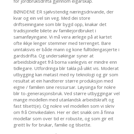
for jordbruksdrifta gjennom eigarskap.
BØNDENE ER sjølvstendig næringsdrivande, der
kvar og ein vel sin veg. Med dei store
driftseiningane som blir bygd opp, knakar det
tradisjonelle bilete av familiejordbruket i
samanføyingane. Vi må vera ærlege på at kartet
ofte ikkje lenger stemmer med terrenget. Bare
unntaksvis er både mann og kone fulltidengasjerte i
gardsdrifta. Og undersøkingar syner at
arbeidsbidraget frå borna vanlegvis er mindre enn
tidlegare. Utfordringa blir takla på ulikt vis. Moderat
utbygging kan møtast med ny teknologi og gir som
resultat at ein handterer større produksjon med
eigne / familien sine ressursar. Løysinga for nokre
blir to-generasjonsbruk. Ved større utbyggingar vel
mange modellen med utanlandsk arbeidskraft og
fast tilsett(e). Og nokre vel modellen som vi skriv
om frå Omvikedalen. Her er det snakk om å finna
modellar som over tid er robuste, og som gir eit
greitt liv for brukar, familie og tilsette.