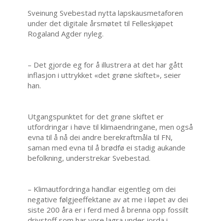
Sveinung Svebestad nytta lapskausmetaforen
under det digitale årsmøtet til Felleskjøpet
Rogaland Agder nyleg.
– Det gjorde eg for å illustrera at det har gått
inflasjon i uttrykket «det grøne skiftet», seier
han.
Utgangspunktet for det grøne skiftet er
utfordringar i høve til klimaendringane, men også
evna til å nå dei andre berekraftmåla til FN,
saman med evna til å brødfø ei stadig aukande
befolkning, understrekar Svebestad.
– Klimautfordringa handlar eigentleg om dei
negative følgjeeffektane av at me i løpet av dei
siste 200 åra er i ferd med å brenna opp fossilt
drivstoff som har vore lagra under jorda i