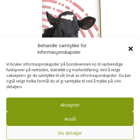
Behandle samtykke for
informasjonskapsler
Vi bruker informasjonskapsler på bondevennen.no til nødvendige
funksjoner på nettsiden, statistikk og markedsføring. Ved å velge
«aksepter» gir du samtykke til vår bruk av informasjonskapsler. Du kan
også velge hvilke formål du vil gi samtykke til ved å trykke på «Vis
detaljer».
Kusignal
Bondevennen har samla den populære serien vår
om kusignal i eit eige hefte.
Aksepter
Avslå
Vis detaljer
Bondevennen AS, Pb 208, sentrum, 4001 Stavanger