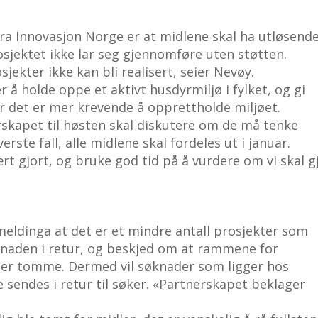
r fra Innovasjon Norge er at midlene skal ha utløsend
prosjektet ikke lar seg gjennomføre uten støtten.
jekter ikke kan bli realisert, seier Nevøy.
å holde oppe et aktivt husdyrmiljø i fylket, og gi
r det er mer krevende å opprettholde miljøet.
skapet til høsten skal diskutere om de må tenke
erste fall, alle midlene skal fordeles ut i januar.
rt gjort, og bruke god tid på å vurdere om vi skal g
eldinga at det er et mindre antall prosjekter som
søknaden i retur, og beskjed om at rammene for
et er tomme. Dermed vil søknader som ligger hos
sendes i retur til søker. «Partnerskapet beklager