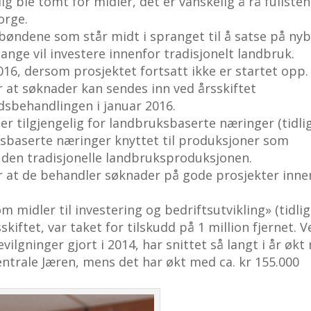
lig ble tomt for midler, det er vanskelig å rå fullste
orge.
 bøndene som står midt i spranget til å satse på ny
ange vil investere innenfor tradisjonelt landbruk.
016, dersom prosjektet fortsatt ikke er startet opp.
 at søknader kan sendes inn ved årsskiftet
dsbehandlingen i januar 2016.
er tilgjengelig for landbruksbaserte næringer (tidli
uksbaserte næringer knyttet til produksjoner som
or den tradisjonelle landbruksproduksjonen.
 at de behandler søknader på gode prosjekter inne
m midler til investering og bedriftsutvikling» (tidli
skiftet, var taket for tilskudd på 1 million fjernet. V
vilgninger gjort i 2014, har snittet så langt i år øk
sentrale Jæren, mens det har økt med ca. kr 155.000