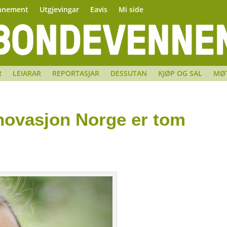
nnement
Utgjevingar
Eavis
Mi side
R
LEIARAR
REPORTASJAR
DESSUTAN
KJØP OG SAL
MØ
nnovasjon Norge er tom