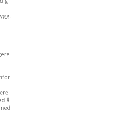
ndig
bygg.
gere
nfor
gere
ed å
t med