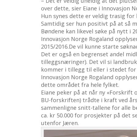
– Det er veldig uheldig at det plutse
over dette, sier Eiane i Innovasjon N
Hun synes dette er veldig trasig for
Samtidig ser hun positivt på at så m
Bøndene kan likevel søke på nytt i 2
Innovasjon Norge Rogaland opplyser
2015/2016.De vil kunne starte søkna
Det er også en begrenset andel midl
tilleggsnæringer). Det vil si landbr
kommer i tillegg til eller i stedet f
Innovasjon Norge Rogaland opplyser
dette området fra hele fylket.
Eiane peker på at når ny «Forskrift o
BU-forskriften) trådte i kraft ved års
sammenligne snitt-tallene for alle be
ca. kr 50.000 for prosjekter på det 
utenfor Jæren.