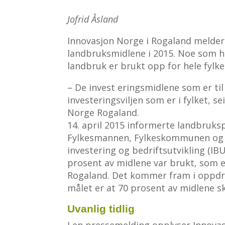
Jofrid Åsland
Innovasjon Norge i Rogaland melder
landbruksmidlene i 2015. Noe som ha
landbruk er brukt opp for hele fylke
– De invest eringsmidlene som er til 
investeringsviljen som er i fylket, s
Norge Rogaland.
14. april 2015 informerte landbruk
Fylkesmannen, Fylkeskommunen og In
investering og bedriftsutvikling (IBU
prosent av midlene var brukt, som e
Rogaland. Det kommer fram i oppdra
målet er at 70 prosent av midlene s
Uvanlig tidlig
I en pressemelding opplyser Innova