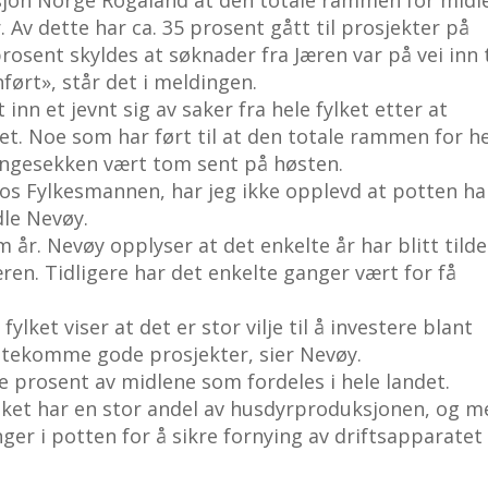
 Av dette har ca. 35 prosent gått til prosjekter på
prosent skyldes at søknader fra Jæren var på vei inn t
ført», står det i meldingen.
inn et jevnt sig av saker fra hele fylket etter at
ppet. Noe som har ført til at den totale rammen for h
pengesekken vært tom sent på høsten.
hos Fylkesmannen, har jeg ikke opplevd at potten ha
dle Nevøy.
 år. Nevøy opplyser at det enkelte år har blitt tilde
ren. Tidligere har det enkelte ganger vært for få
ylket viser at det er stor vilje til å investere blant
møtekomme gode prosjekter, sier Nevøy.
e prosent av midlene som fordeles i hele landet.
lket har en stor andel av husdyrproduksjonen, og m
ger i potten for å sikre fornying av driftsapparatet 