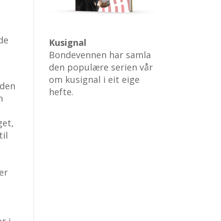
de
Kusignal
Bondevennen har samla
den populære serien vår
om kusignal i eit eige
 den
hefte.
n
get,
il
er
r i