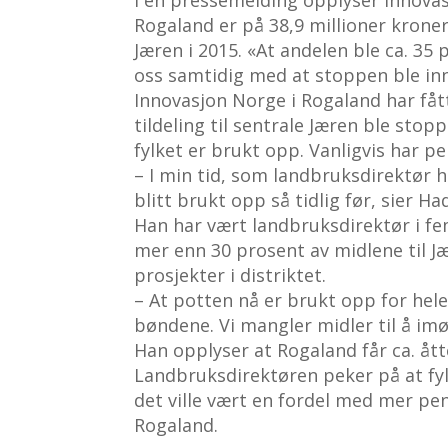
Rogaland er på 38,9 millioner kroner.
Jæren i 2015. «At andelen ble ca. 35 
oss samtidig med at stoppen ble inn
Innovasjon Norge i Rogaland har fått 
tildeling til sentrale Jæren ble sto
fylket er brukt opp. Vanligvis har 
– I min tid, som landbruksdirektør 
blitt brukt opp så tidlig før, sier Ha
Han har vært landbruksdirektør i fem
mer enn 30 prosent av midlene til Jæ
prosjekter i distriktet.
– At potten nå er brukt opp for hele f
bøndene. Vi mangler midler til å i
Han opplyser at Rogaland får ca. ått
Landbruksdirektøren peker på at fy
det ville vært en fordel med mer pen
Rogaland.