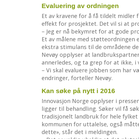
Evaluering av ordningen
Et av kravene for å få tildelt midle
effekt for prosjektet. Det vil si at 
– Jeg er nå bekymret for at gode pros
Et av målene med støtteordningen er 
ekstra stimulans til de områdene de
Nevøy opplyser at landbrukspartner
annerledes, og ta grep for at ikke, i v
– Vi skal evaluere jobben som har væ
endringer, forteller Nevøy.
Kan søke på nytt i 2016
Innovasjon Norge opplyser i pressem
ligger til behandling. Søker vil få 
tradisjonelt landbruk for hele fylk
kommunen for uttalelse, også måtte 
dette», står det i meldingen.