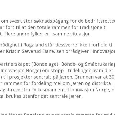
 om svært stor søknadspågang for de bedriftsrette
r ført til at den totale rammen for tradisjonelt
t. Flere andre fylker er i samme situasjon.
rådighet i Rogaland står dessverre ikke i forhold til
eier Kristin Sæverud Eiane, seniorrådgiver i Innovasjo
spartnerskapet (Bondelaget, Bonde- og Småbrukarla
novasjon Norge) om stopp i tildelingen av midler t
) til prosjekter sentralt på Jæren. Grunnen var at 30
r rammen for fordeling mellom Jæren og distrikta i
gsbrevet fra Fylkesmannen til Innovasjon Norge, d
kal brukes utenfor det sentrale Jæren.
sjon Norge Rogaland at den totale rammen for midle