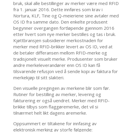
bruk, skal alle bestillinger av merker være med RFID
fra 1. januar 2016. Dette innføres som krav i
Nortura, KLF, Tine og Q-meieriene sine avtaler med
OS ID fra samme dato. Den enkelte produsent
begynner overgangen fortløpende gjennom 2016
etter hvert som nye merker bestilles og tas i bruk.
Kjøttbransjen subsidierer merkostnaden for
merker med RFID-brikker levert av OS ID, ved at
de betaler differansen mellom RFID-merke og
tradisjonelt visuelt merke. Produsenter som bruker
andre merkeleverandører enn OS ID kan få
tilsvarende refusjon ved å sende kopi av faktura for
merkekjøp til sitt slakteri.
Den visuelle pregingen av merkene blir som før.
Rutiner for bestilling av merker, levering og
fakturering er også uendret. Merker med RFID-
brikke tilbys som flaggøremerke, det vil si
tilnærmet helt likt dagens øremerke.
Oppsummert er tiltakene for innfasing av
elektronisk merking av storfe følgende: