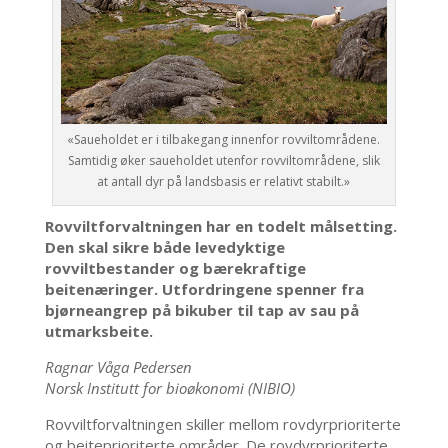
«Saueholdet er i tilbakegang innenfor rovviltområdene.
Samtidig øker saueholdet utenfor rovviltområdene, slik
at antall dyr på landsbasis er relativt stabilt.»
Rovviltforvaltningen har en todelt målsetting.
Den skal sikre både levedyktige
rovviltbestander og bærekraftige
beitenæringer. Utfordringene spenner fra
bjørneangrep på bikuber til tap av sau på
utmarksbeite.
Ragnar Våga Pedersen
Norsk Institutt for bioøkonomi (NIBIO)
Rovviltforvaltningen skiller mellom rovdyrprioriterte
og beiteprioriterte områder. De rovdyrprioriterte