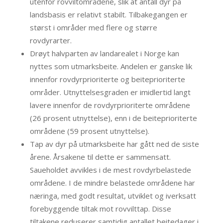
utenfor rovviltområdene, slik at antall dyr på
landsbasis er relativt stabilt. Tilbakegangen er
størst i områder med flere og større
rovdyrarter.
Drøyt halvparten av landarealet i Norge kan
nyttes som utmarksbeite. Andelen er ganske lik
innenfor rovdyrprioriterte og beiteprioriterte
områder. Utnyttelsesgraden er imidlertid langt
lavere innenfor de rovdyrprioriterte områdene
(26 prosent utnyttelse), enn i de beiteprioriterte
områdene (59 prosent utnyttelse).
Tap av dyr på utmarksbeite har gått ned de siste
årene. Årsakene til dette er sammensatt.
Saueholdet avvikles i de mest rovdyrbelastede
områdene. I de mindre belastede områdene har
næringa, med godt resultat, utviklet og iverksatt
forebyggende tiltak mot rovvilttap. Disse
tiltakene reduserer samtidig antallet beitedager i