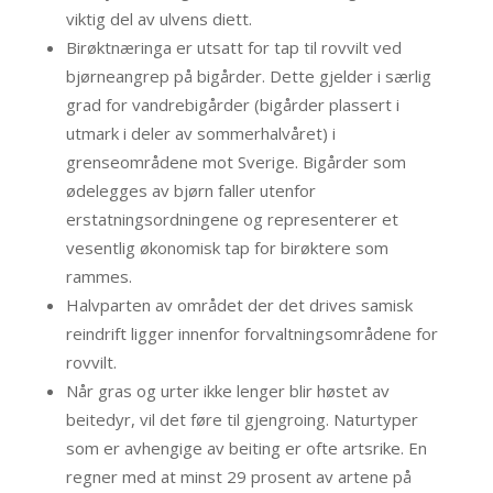
viktig del av ulvens diett.
Birøktnæringa er utsatt for tap til rovvilt ved
bjørneangrep på bigårder. Dette gjelder i særlig
grad for vandrebigårder (bigårder plassert i
utmark i deler av sommerhalvåret) i
grenseområdene mot Sverige. Bigårder som
ødelegges av bjørn faller utenfor
erstatningsordningene og representerer et
vesentlig økonomisk tap for birøktere som
rammes.
Halvparten av området der det drives samisk
reindrift ligger innenfor forvaltningsområdene for
rovvilt.
Når gras og urter ikke lenger blir høstet av
beitedyr, vil det føre til gjengroing. Naturtyper
som er avhengige av beiting er ofte artsrike. En
regner med at minst 29 prosent av artene på