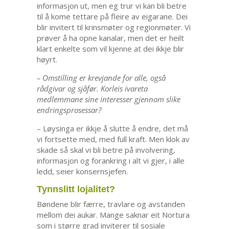
informasjon ut, men eg trur vi kan bli betre
til å kome tettare på fleire av eigarane. Dei
blir invitert til krinsmøter og regionmøter. Vi
prøver å ha opne kanalar, men det er heilt
klart enkelte som vil kjenne at dei ikkje blir
høyrt.
– Omstilling er krevjande for alle, også
rådgivar og sjåfør. Korleis ivareta
medlemmane sine interesser gjennom slike
endringsprosessar?
– Løysinga er ikkje å slutte å endre, det må
vi fortsette med, med full kraft. Men klok av
skade så skal vi bli betre på involvering,
informasjon og forankring i alt vi gjer, i alle
ledd, seier konsernsjefen.
Tynnslitt lojalitet?
Bøndene blir færre, travlare og avstanden
mellom dei aukar. Mange saknar eit Nortura
som i større grad inviterer til sosiale