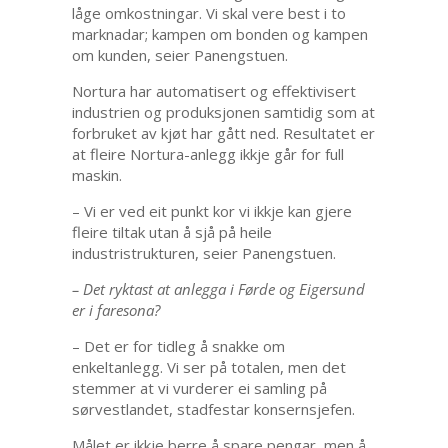
låge omkostningar. Vi skal vere best i to
marknadar; kampen om bonden og kampen
om kunden, seier Panengstuen.
Nortura har automatisert og effektivisert
industrien og produksjonen samtidig som at
forbruket av kjøt har gått ned. Resultatet er
at fleire Nortura-anlegg ikkje går for full
maskin.
– Vi er ved eit punkt kor vi ikkje kan gjere
fleire tiltak utan å sjå på heile
industristrukturen, seier Panengstuen.
– Det ryktast at anlegga i Førde og Eigersund
er i faresona?
– Det er for tidleg å snakke om
enkeltanlegg. Vi ser på totalen, men det
stemmer at vi vurderer ei samling på
sørvestlandet, stadfestar konsernsjefen.
Målet er ikkje berre å spare pengar, men å