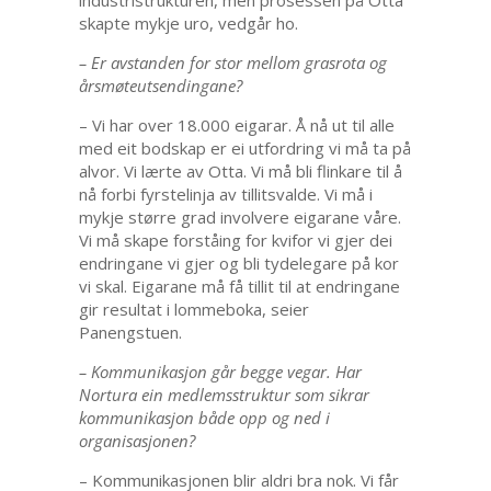
industristrukturen, men prosessen på Otta
skapte mykje uro, vedgår ho.
– Er avstanden for stor mellom grasrota og
årsmøteutsendingane?
– Vi har over 18.000 eigarar. Å nå ut til alle
med eit bodskap er ei utfordring vi må ta på
alvor. Vi lærte av Otta. Vi må bli flinkare til å
nå forbi fyrstelinja av tillitsvalde. Vi må i
mykje større grad involvere eigarane våre.
Vi må skape forståing for kvifor vi gjer dei
endringane vi gjer og bli tydelegare på kor
vi skal. Eigarane må få tillit til at endringane
gir resultat i lommeboka, seier
Panengstuen.
– Kommunikasjon går begge vegar. Har
Nortura ein medlemsstruktur som sikrar
kommunikasjon både opp og ned i
organisasjonen?
– Kommunikasjonen blir aldri bra nok. Vi får