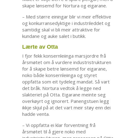
skape lønsemd for Nortura og eigarane.
– Med større einingar blir vi meir effektive
og konkurransedyktige i industrileddet og
samtidig skal vi bli meir attraktive for
kundane og auke salet i butikk.
Lærte av Otta
I fjor fekk konsernleiinga marsjordre frå
årsmøtet om å vurdere industristrukturen
for å skape betre lønsemd for eigarane,
noko både konsernleiinga og styret
oppfatta som eit tydeleg mandat. Så vart
det bråk. Nortura vedtok å legge ned
slakteriet på Otta. Eigarane meinte seg
overkøyrt og ignorert. Panengstuen legg
ikkje skjul på at det vart meir støy enn dei
hadde venta.
– Vi oppfatta ei klar forventning frå
årsmøtet til å gjere noko med