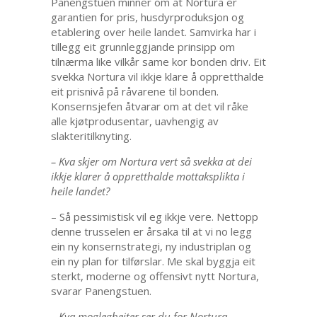
Panengstuen minner om at Nortura er
garantien for pris, husdyrproduksjon og
etablering over heile landet. Samvirka har i
tillegg eit grunnleggjande prinsipp om
tilnærma like vilkår same kor bonden driv. Eit
svekka Nortura vil ikkje klare å oppretthalde
eit prisnivå på råvarene til bonden.
Konsernsjefen åtvarar om at det vil råke
alle kjøtprodusentar, uavhengig av
slakteritilknyting.
– Kva skjer om Nortura vert så svekka at dei
ikkje klarer å oppretthalde mottaksplikta i
heile landet?
– Så pessimistisk vil eg ikkje vere. Nettopp
denne trusselen er årsaka til at vi no legg
ein ny konsernstrategi, ny industriplan og
ein ny plan for tilførslar. Me skal byggja eit
sterkt, moderne og offensivt nytt Nortura,
svarar Panengstuen.
– Kva moglegheiter ser du for Nortura