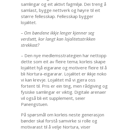
samlingar og eit aktivt fagmiljø. Dei treng å
samlast, bygge nettverk og høyre til eit
større fellesskap. Fellesskap bygger
lojalitet.
– Om bøndene ikkje lenger kjenner seg
verdsett, kor langt kan lojalitetsstrikken
strekkast?
– Den nye medlemsstrategien har nettopp
dette som eit av fleire tema; korleis skape
lojalitet hjå eigarane og motivere fleire til å
bli Nortura-eigararar. Lojalitet er ikkje noko
vi kan krevje. Lojalitet må vi gjera oss
fortent til. Pris er ein ting, men rådgiving og
fysiske samlingar er viktig. Digitale arenaer
vil også bli eit supplement, seier
Panengstuen.
På spørsmål om korleis neste generasjon
bønder skal forstå samvirke si rolle og
motivarast til å velje Nortura, viser