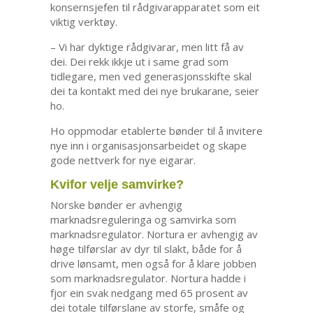
konsernsjefen til rådgivarapparatet som eit
viktig verktøy.
– Vi har dyktige rådgivarar, men litt få av
dei. Dei rekk ikkje ut i same grad som
tidlegare, men ved generasjonsskifte skal
dei ta kontakt med dei nye brukarane, seier
ho.
Ho oppmodar etablerte bønder til å invitere
nye inn i organisasjonsarbeidet og skape
gode nettverk for nye eigarar.
Kvifor velje samvirke?
Norske bønder er avhengig
marknadsreguleringa og samvirka som
marknadsregulator. Nortura er avhengig av
høge tilførslar av dyr til slakt, både for å
drive lønsamt, men også for å klare jobben
som marknadsregulator. Nortura hadde i
fjor ein svak nedgang med 65 prosent av
dei totale tilførslane av storfe, småfe og