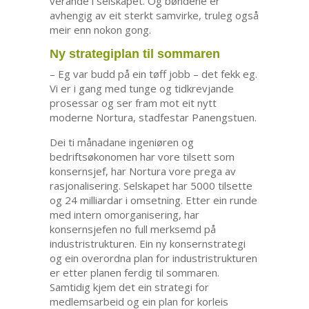
verande i selskapet. Og bøndene er
avhengig av eit sterkt samvirke, truleg også
meir enn nokon gong.
Ny strategiplan til sommaren
– Eg var budd på ein tøff jobb – det fekk eg.
Vi er i gang med tunge og tidkrevjande
prosessar og ser fram mot eit nytt
moderne Nortura, stadfestar Panengstuen.
Dei ti månadane ingeniøren og
bedriftsøkonomen har vore tilsett som
konsernsjef, har Nortura vore prega av
rasjonalisering. Selskapet har 5000 tilsette
og 24 milliardar i omsetning. Etter ein runde
med intern omorganisering, har
konsernsjefen no full merksemd på
industristrukturen. Ein ny konsernstrategi
og ein overordna plan for industristrukturen
er etter planen ferdig til sommaren.
Samtidig kjem det ein strategi for
medlemsarbeid og ein plan for korleis