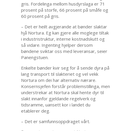
gris. Fordelinga mellom husdyrslaga er 71
prosent på storfe, 66 prosent på småfe og
60 prosent på gris.
– Det er heilt avgjerande at bønder slaktar
hjå Nortura. Eg kan gjere alle moglege tiltak
i industristruktur, interne kostnadskutt og
så vidare. Ingenting hjelper dersom
bøndene sviktar oss med leveransar, seier
Panengstuen.
Enkelte bønder kvir seg for å sende dyra på
lang transport til slakteriet og vel vekk
Nortura om dei har alternativ nærare.
Konsernsjefen forstår problemstillinga, men
understrekar at Nortura skal hente dyr til
slakt innanfor gjeldande regelverk og
tidsramme, uansett kor i landet du
etablerer deg.
– Det er samfunnsoppdraget vårt.