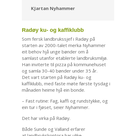
KJartan Nyhammer
Radøy ku- og kaffiklubb
Som fersk landbrukssjef i Radøy på
starten av 2000-talet merka Nyhammer
eit behov hjå unge bønder om å
samlast utanfor etablerte landbruksmiljø.
Han inviterte til pizza på kommunehuset
og samla 30-40 bønder under 35 år.
Det vart starten på Radøy ku- og
kaffiklubb, med faste møte første tysdag i
månaden heime hjå ein bonde.
– Fast rutine: Fag, kaffi og rundstykke, og
ein tur i fjøset, seier Nyhammer.
Det har virka på Radøy.
Både Sunde og Valland erfarer
at landbrukskontora har ulike