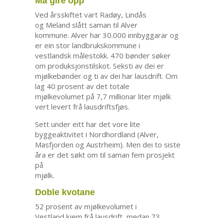
Må gire opp
Ved årsskiftet vart Radøy, Lindås
og Meland slått saman til Alver
kommune. Alver har 30.000 innbyggarar og
er ein stor landbrukskommune i
vestlandsk målestokk. 470 bønder søker
om produksjonstilskot. Seksti av dei er
mjølkebønder og ti av dei har lausdrift. Om
lag 40 prosent av det totale
mjølkevolumet på 7,7 millionar liter mjølk
vert levert frå lausdriftsfjøs.
Sett under eitt har det vore lite
byggeaktivitet i Nordhordland (Alver,
Masfjorden og Austrheim). Men dei to siste
åra er det søkt om til saman fem prosjekt
på
mjølk.
Doble kvotane
52 prosent av mjølkevolumet i
Vestland kjem frå lausdrift, medan 73