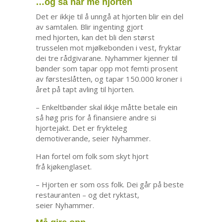
…og så har me hjorten
Det er ikkje til å unngå at hjorten blir ein del
av samtalen. Blir ingenting gjort
med hjorten, kan det bli den størst
trusselen mot mjølkebonden i vest, fryktar
dei tre rådgivarane. Nyhammer kjenner til
bønder som tapar opp mot femti prosent
av førsteslåtten, og tapar 150.000 kroner i
året på tapt avling til hjorten.
– Enkeltbønder skal ikkje måtte betale ein
så høg pris for å finansiere andre si
hjortejakt. Det er frykteleg
demotiverande, seier Nyhammer.
Han fortel om folk som skyt hjort
frå kjøkenglaset.
– Hjorten er som oss folk. Dei går på beste
restauranten – og det ryktast,
seier Nyhammer.