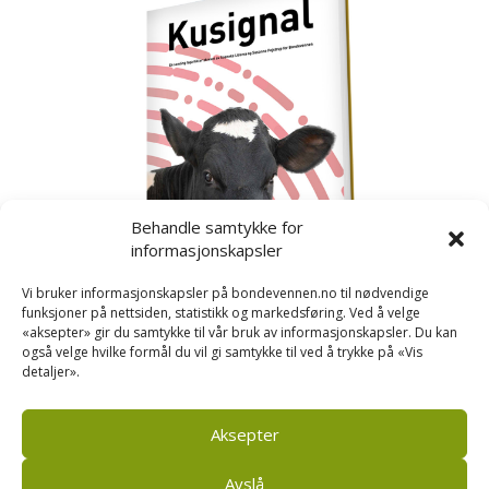
Behandle samtykke for
informasjonskapsler
Vi bruker informasjonskapsler på bondevennen.no til nødvendige
funksjoner på nettsiden, statistikk og markedsføring. Ved å velge
«aksepter» gir du samtykke til vår bruk av informasjonskapsler. Du kan
også velge hvilke formål du vil gi samtykke til ved å trykke på «Vis
detaljer».
Kusignal
Bondevennen har samla den populære serien vår
om kusignal i eit eige hefte.
Aksepter
Avslå