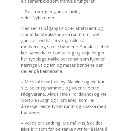
eit samarbeid som framleis fungerer.
– Det trur eg er ganske unikt,
seier Nyhammer.
Han ser at pågangsmot er smittsamt og
trur at landbrukskontora rundt om i det
ganske land har ei viktig rolle i å
motivere og samle bøndene. Spesielt i ei tid
kor samvirka er i omstilling og ikkje lenger
har tydelege nøkkelpersonar som kjenner
næringa ut og inn og møter bøndene der
dei er på heimebane.
– Me skulle hatt ein ny Ola Alne og ein Karl
Vie, seier Nyhammer, og viser til dei to
rådgivarane, Alne i Tine (Hordaland) og Vie
Nortura (Sogn og Fjordane), som i ei
årrekkje reiste fylket rundt og snakka med
bøndene.
– Verda er i endring. Me må innsjå at det
ikkje blir som før og tenke nytt for å klare å