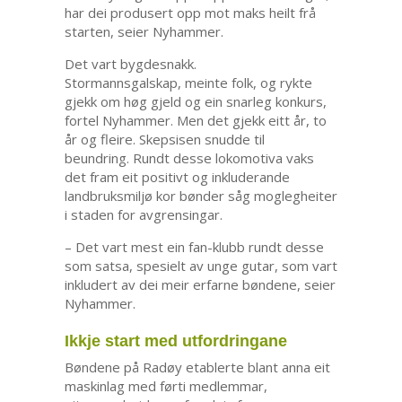
har dei produsert opp mot maks heilt frå
starten, seier Nyhammer.
Det vart bygdesnakk.
Stormannsgalskap, meinte folk, og rykte
gjekk om høg gjeld og ein snarleg konkurs,
fortel Nyhammer. Men det gjekk eitt år, to
år og fleire. Skepsisen snudde til
beundring. Rundt desse lokomotiva vaks
det fram eit positivt og inkluderande
landbruksmiljø kor bønder såg moglegheiter
i staden for avgrensingar.
– Det vart mest ein fan-klubb rundt desse
som satsa, spesielt av unge gutar, som vart
inkludert av dei meir erfarne bøndene, seier
Nyhammer.
Ikkje start med utfordringane
Bøndene på Radøy etablerte blant anna eit
maskinlag med førti medlemmar,