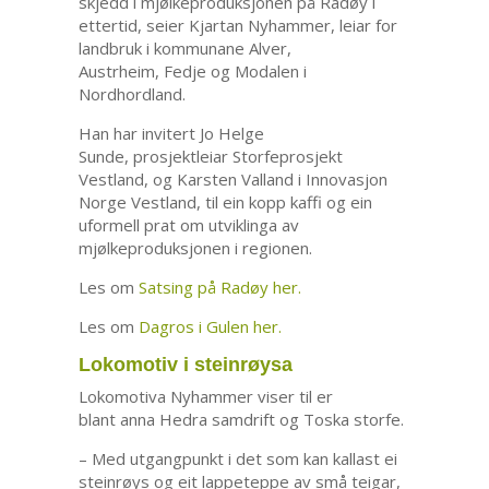
skjedd i mjølkeproduksjonen på Radøy i
ettertid, seier Kjartan Nyhammer, leiar for
landbruk i kommunane Alver,
Austrheim, Fedje og Modalen i
Nordhordland.
Han har invitert Jo Helge
Sunde, prosjektleiar Storfeprosjekt
Vestland, og Karsten Valland i Innovasjon
Norge Vestland, til ein kopp kaffi og ein
uformell prat om utviklinga av
mjølkeproduksjonen i regionen.
Les om
Satsing på Radøy her.
Les om
Dagros i Gulen her.
Lokomotiv i steinrøysa
Lokomotiva Nyhammer viser til er
blant anna Hedra samdrift og Toska storfe.
– Med utgangpunkt i det som kan kallast ei
steinrøys og eit lappeteppe av små teigar,