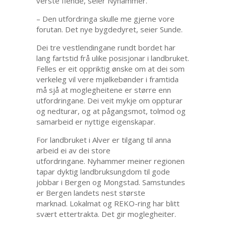
verste fiende, seier Nyhammer.
– Den utfordringa skulle me gjerne vore
forutan. Det nye bygdedyret, seier Sunde.
Dei tre vestlendingane rundt bordet har
lang fartstid frå ulike posisjonar i landbruket.
Felles er eit oppriktig ønske om at dei som
verkeleg vil vere mjølkebønder i framtida
må sjå at moglegheitene er større enn
utfordringane. Dei veit mykje om oppturar
og nedturar, og at pågangsmot, tolmod og
samarbeid er nyttige eigenskapar.
For landbruket i Alver er tilgang til anna
arbeid ei av dei store
utfordringane. Nyhammer meiner regionen
tapar dyktig landbruksungdom til gode
jobbar i Bergen og Mongstad. Samstundes
er Bergen landets nest største
marknad. Lokalmat og REKO-ring har blitt
svært ettertrakta. Det gir moglegheiter.