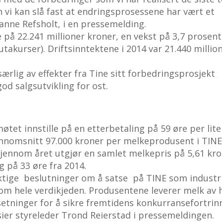
n vi kan slå fast at endringsprosessene har vært et
Hanne Refsholt, i en pressemelding.
 på 22.241 millioner kroner, en vekst på 3,7 prosent
lutakurser). Driftsinntektene i 2014 var 21.440 millio
særlig av effekter fra Tine sitt forbedringsprosjekt
od salgsutvikling for ost.
øtet innstille på en etterbetaling på 59 øre per lite
jennomsnitt 97.000 kroner per melkeprodusent i TINE
gjennom året utgjør en samlet melkepris på 5,61 kr
ng på 33 øre fra 2014.
iktige beslutninger om å satse på TINE som industr
nom hele verdikjeden. Produsentene leverer melk av 
tsetninger for å sikre fremtidens konkurransefortrin
sier styreleder Trond Reierstad i pressemeldingen.