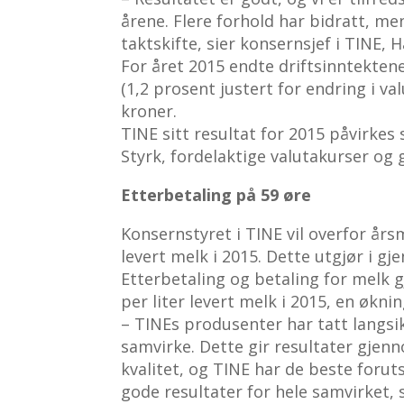
årene. Flere forhold har bidratt, me
taktskifte, sier konsernsjef i TINE, 
For året 2015 endte driftsinntektene
(1,2 prosent justert for endring i va
kroner.
TINE sitt resultat for 2015 påvirkes 
Styrk, fordelaktige valutakurser og g
Etterbetaling på 59 øre
Konsernstyret i TINE vil overfor årsm
levert melk i 2015. Dette utgjør i g
Etterbetaling og betaling for melk 
per liter levert melk i 2015, en økni
– TINEs produsenter har tatt langs
samvirke. Dette gir resultater gjen
kvalitet, og TINE har de beste foru
gode resultater for hele samvirket, 