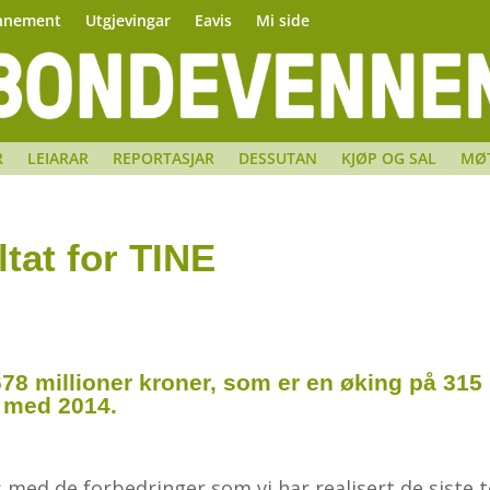
nnement
Utgjevingar
Eavis
Mi side
R
LEIARAR
REPORTASJAR
DESSUTAN
KJØP OG SAL
MØ
tat for TINE
1.678 millioner kroner, som er en øking på 315
 med 2014.
ds med de forbedringer som vi har realisert de siste 