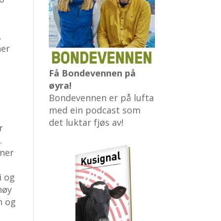
.
ner
Få Bondevennen på
øyra!
Bondevennen er på lufta
med ein podcast som
det luktar fjøs av!
r
.
oner
i og
høy
n og