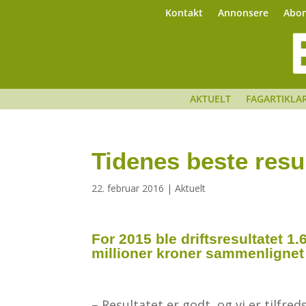
Kontakt
Annonsere
Abo
AKTUELT
FAGARTIKLA
Tidenes beste resul
22. februar 2016
|
Aktuelt
For 2015 ble drifts­resultatet 
millioner kroner sammenlignet
– Resultatet er godt, og vi er tilfre