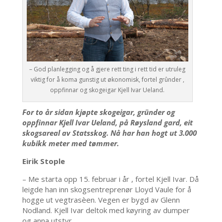
– God planlegging og å gjere rett ting i rett tid er utruleg
viktig for å koma gunstig ut økonomisk, fortel grûnder ,
oppfinnar og skogeigar Kjell Ivar Ueland.
For to år sidan kjøpte skogeigar, gründer og
oppfinnar Kjell Ivar Ueland, på Røysland gard, eit
skogsareal av Statsskog. Nå har han hogt ut 3.000
kubikk meter med tømmer.
Eirik Stople
– Me starta opp 15. februar i år , fortel Kjell Ivar. Då
leigde han inn skogsentreprenør Lloyd Vaule for å
hogge ut vegtrasèen. Vegen er bygd av Glenn
Nodland. Kjell Ivar deltok med køyring av dumper
og anna utstyr.