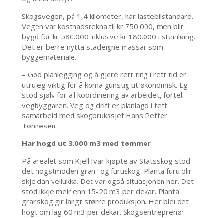
Skogsvegen, på 1,4 kilometer, har lastebilstandard.
Vegen var kostnadsrekna til kr 750.000, men blir
bygd for kr 580.000 inklusive kr 180.000 i steinløing.
Det er berre nytta stadeigne massar som
byggemateriale.
– God planlegging og å gjere rett ting i rett tid er
utruleg viktig for å koma gunstig ut økonomisk. Eg
stod sjølv for all koordinering av arbeidet, fortel
vegbyggaren. Veg og drift er planlagd i tett
samarbeid med skogbrukssjef Hans Petter
Tønnesen.
Har hogd ut 3.000 m3 med tømmer
På arealet som Kjell Ivar kjøpte av Statsskog stod
det hogstmoden gran- og furuskog. Planta furu blir
skjeldan vellukka. Det var også situasjonen her. Det
stod ikkje meir enn 15-20 m3 per dekar. Planta
granskog gir langt større produksjon. Her blei det
hogt om lag 60 m3 per dekar. Skogsentreprenør