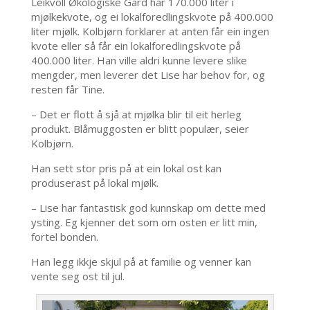
Leikvoll Økologiske Gard har 170.000 liter i
mjølkekvote, og ei lokalforedlingskvote på 400.000
liter mjølk. Kolbjørn forklarer at anten får ein ingen
kvote eller så får ein lokalforedlingskvote på
400.000 liter. Han ville aldri kunne levere slike
mengder, men leverer det Lise har behov for, og
resten får Tine.
– Det er flott å sjå at mjølka blir til eit herleg
produkt. Blåmuggosten er blitt populær, seier
Kolbjørn.
Han sett stor pris på at ein lokal ost kan
produserast på lokal mjølk.
– Lise har fantastisk god kunnskap om dette med
ysting. Eg kjenner det som om osten er litt min,
fortel bonden.
Han legg ikkje skjul på at familie og venner kan
vente seg ost til jul.