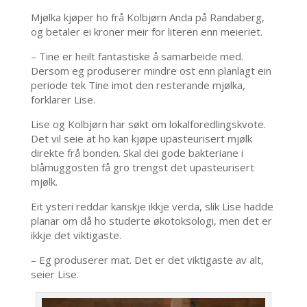
Mjølka kjøper ho frå Kolbjørn Anda på Randaberg,
og betaler ei kroner meir for literen enn meieriet.
– Tine er heilt fantastiske å samarbeide med.
Dersom eg produserer mindre ost enn planlagt ein
periode tek Tine imot den resterande mjølka,
forklarer Lise.
Lise og Kolbjørn har søkt om lokalforedlingskvote.
Det vil seie at ho kan kjøpe upasteurisert mjølk
direkte frå bonden. Skal dei gode bakteriane i
blåmuggosten få gro trengst det upasteurisert
mjølk.
Eit ysteri reddar kanskje ikkje verda, slik Lise hadde
planar om då ho studerte økotoksologi, men det er
ikkje det viktigaste.
– Eg produserer mat. Det er det viktigaste av alt,
seier Lise.