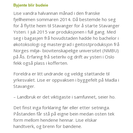
Byjente blir budeie
Lise vandra halvannan månad i den franske
fjellheimen sommaren 2014. Då bestemde ho seg
for å flytte heim til Stavanger for å starte Stavanger
Ysteri. I juli 2015 var produksjonen i full gang. Med
seg i bagasjen frå hovudstaden hadde ho bachelor i
økotoksologi og mastergrad i geitostproduksjon frå
Norges miljø- biovitenskapelige universitet (NMBU)
på Ås. Erfaring frå seterliv og drift av ysteri i Oslo
fekk også plass i kofferten.
Foreldra er litt undrande og veldig støttande til
yrkesvalet. Lise er oppvaksen i byggefelt på Madla i
Stavanger.
– Landbruk er det viktigaste i samfunnet, seier ho.
Det finst inga forklaring før eller etter setninga.
Påstanden får stå på eigne bein medan osten tek
form mellom hendene hennar. Lise elskar
handtverk, og brenn for bøndene.