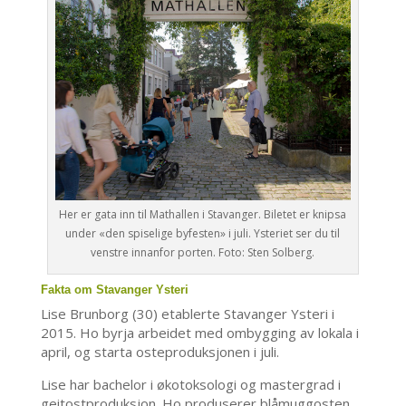
Her er gata inn til Mathallen i Stavanger. Biletet er knipsa
under «den spiselige byfesten» i juli. Ysteriet ser du til
venstre innanfor porten. Foto: Sten Solberg.
Fakta om Stavanger Ysteri
Lise Brunborg (30) etablerte Stavanger Ysteri i
2015. Ho byrja arbeidet med ombygging av lokala i
april, og starta osteproduksjonen i juli.
Lise har bachelor i økotoksologi og mastergrad i
geitostproduksjon. Ho produserer blåmuggosten