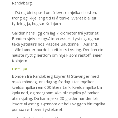
Randaberg.
– Då eg blei spurd om å levere mjølka til osten,
trong eg ikkje lang tid til å tenke. Svaret blei eit
tydeleg ja, hugsar Kolbjørn.
Garden hans ligg om lag 7 kilometer frå ysteriet.
Bonden sjølv er også interessert i ysting, og har
teke ystekurs hos Pascale Baudonnel, i Aurland.
– Alle bønder burde ha eit kurs i ysting. Der kan ein
hauste nyttig lærdom om mjølk som råstoff, seier
Kolbjørn.
Ost til jul
Bonden frå Randaberg køyrer til Stavanger med
mjølk måndag, onsdagog fredag. Han mjølker
kveldsmjølka i ein 600 liters tank. Kveldsmjølka blir
kjøla ned, og morgonmjølka blir mjølka på tanken
utan kjøling. Då har mjølka 20 grader når den blir
levert til ysting. Gjennom eit hol i veggen blir mjølka
pumpa rett over i ystekaret.