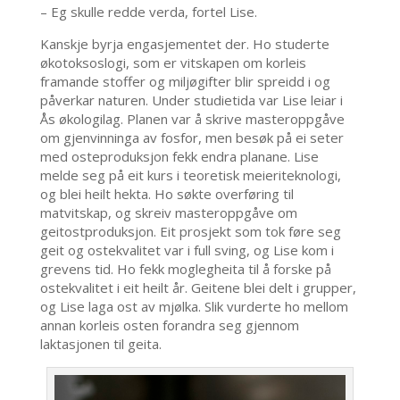
– Eg skulle redde verda, fortel Lise.
Kanskje byrja engasjementet der. Ho studerte
økotoksoslogi, som er vitskapen om korleis
framande stoffer og miljøgifter blir spreidd i og
påverkar naturen. Under studietida var Lise leiar i
Ås økologilag. Planen var å skrive masteroppgåve
om gjenvinninga av fosfor, men besøk på ei seter
med osteproduksjon fekk endra planane. Lise
melde seg på eit kurs i teoretisk meieriteknologi,
og blei heilt hekta. Ho søkte overføring til
matvitskap, og skreiv masteroppgåve om
geitostproduksjon. Eit prosjekt som tok føre seg
geit og ostekvalitet var i full sving, og Lise kom i
grevens tid. Ho fekk moglegheita til å forske på
ostekvalitet i eit heilt år. Geitene blei delt i grupper,
og Lise laga ost av mjølka. Slik vurderte ho mellom
annan korleis osten forandra seg gjennom
laktasjonen til geita.