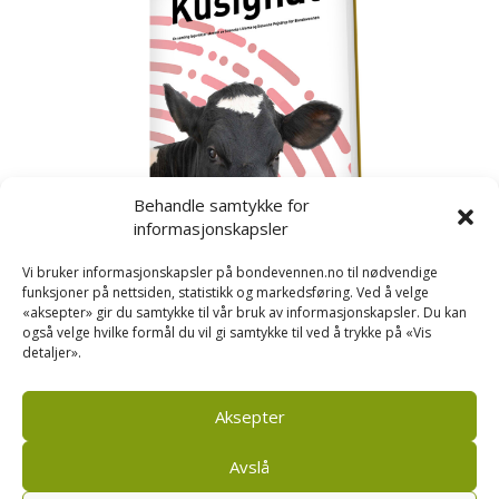
Behandle samtykke for
informasjonskapsler
Vi bruker informasjonskapsler på bondevennen.no til nødvendige
funksjoner på nettsiden, statistikk og markedsføring. Ved å velge
«aksepter» gir du samtykke til vår bruk av informasjonskapsler. Du kan
også velge hvilke formål du vil gi samtykke til ved å trykke på «Vis
detaljer».
Kusignal
Bondevennen har samla den populære serien vår
om kusignal i eit eige hefte.
Aksepter
Avslå