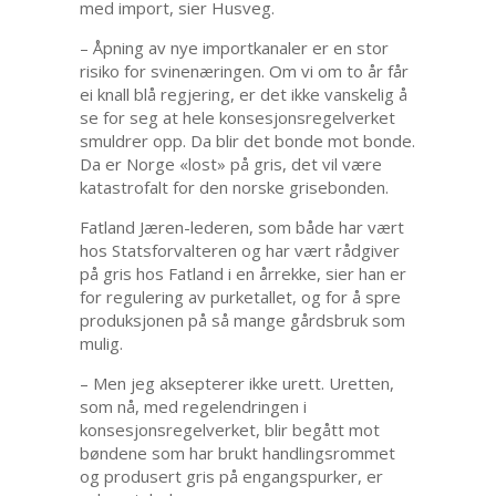
med import, sier Husveg.
– Åpning av nye importkanaler er en stor
risiko for svinenæringen. Om vi om to år får
ei knall blå regjering, er det ikke vanskelig å
se for seg at hele konsesjonsregelverket
smuldrer opp. Da blir det bonde mot bonde.
Da er Norge «lost» på gris, det vil være
katastrofalt for den norske grisebonden.
Fatland Jæren-lederen, som både har vært
hos Statsforvalteren og har vært rådgiver
på gris hos Fatland i en årrekke, sier han er
for regulering av purketallet, og for å spre
produksjonen på så mange gårdsbruk som
mulig.
– Men jeg aksepterer ikke urett. Uretten,
som nå, med regelendringen i
konsesjonsregelverket, blir begått mot
bøndene som har brukt handlingsrommet
og produsert gris på engangspurker, er