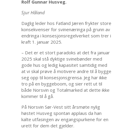
Rolf Gunnar Husveg.
Sjur Håland
Daglig leder hos Fatland Jæren frykter store
konsekvenser for svinenæringa på grunn av
endringa i konsesjonsregelverket som trer i
kraft 1. januar 2025.
– Det er et stort paradoks at det fra januar
2025 skal stå dyktige svinebønder med
gode hus og ledig kapasitet samtidig med
at vi skal prøve å motivere andre til å bygge
seg opp til konsesjonsgrensa. Jeg har ikke
tro på en byggeboom, og sier rett ut til
både Norsvin og Totalmarked at dette ikke
kommer til å gå.
På Norsvin Sør-Vest sitt årsmøte nylig
høstet Husveg spontan applaus da han
kalte utfasingen av engangspurkene for en
urett for dem det gjelder.