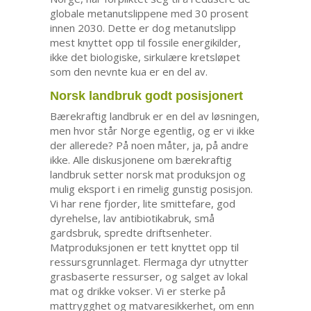
globale metanutslippene med 30 prosent
innen 2030. Dette er dog metanutslipp
mest knyttet opp til fossile energikilder,
ikke det biologiske, sirkulære kretsløpet
som den nevnte kua er en del av.
Norsk landbruk godt posisjonert
Bærekraftig landbruk er en del av løsningen,
men hvor står Norge egentlig, og er vi ikke
der allerede? På noen måter, ja, på andre
ikke. Alle diskusjonene om bærekraftig
landbruk setter norsk mat produksjon og
mulig eksport i en rimelig gunstig posisjon.
Vi har rene fjorder, lite smittefare, god
dyrehelse, lav antibiotikabruk, små
gardsbruk, spredte driftsenheter.
Matproduksjonen er tett knyttet opp til
ressursgrunnlaget. Flermaga dyr utnytter
grasbaserte ressurser, og salget av lokal
mat og drikke vokser. Vi er sterke på
mattrygghet og matvaresikkerhet, om enn