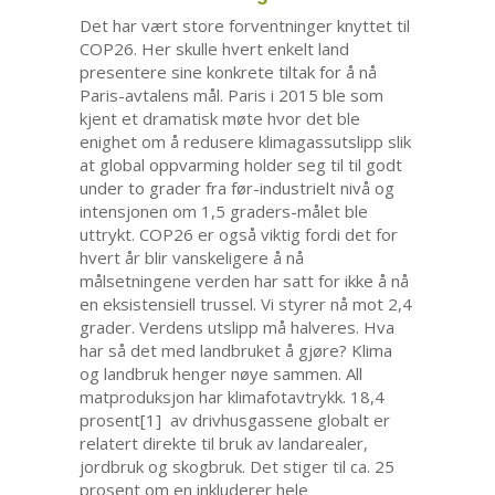
Det har vært store forventninger knyttet til
COP26. Her skulle hvert enkelt land
presentere sine konkrete tiltak for å nå
Paris-avtalens mål. Paris i 2015 ble som
kjent et dramatisk møte hvor det ble
enighet om å redusere klimagassutslipp slik
at global oppvarming holder seg til til godt
under to grader fra før-industrielt nivå og
intensjonen om 1,5 graders-målet ble
uttrykt. COP26 er også viktig fordi det for
hvert år blir vanskeligere å nå
målsetningene verden har satt for ikke å nå
en eksistensiell trussel. Vi styrer nå mot 2,4
grader. Verdens utslipp må halveres. Hva
har så det med landbruket å gjøre? Klima
og landbruk henger nøye sammen. All
matproduksjon har klimafotavtrykk. 18,4
prosent[1] av drivhusgassene globalt er
relatert direkte til bruk av landarealer,
jordbruk og skogbruk. Det stiger til ca. 25
prosent om en inkluderer hele