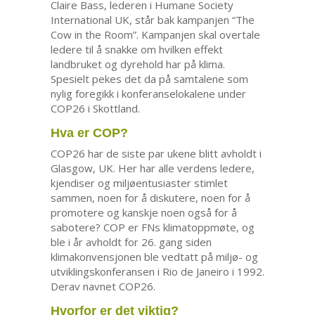
Claire Bass, lederen i Humane Society
International UK, står bak kampanjen “The
Cow in the Room”. Kampanjen skal overtale
ledere til å snakke om hvilken effekt
landbruket og dyrehold har på klima.
Spesielt pekes det da på samtalene som
nylig foregikk i konferanselokalene under
COP26 i Skottland.
Hva er COP?
COP26 har de siste par ukene blitt avholdt i
Glasgow, UK. Her har alle verdens ledere,
kjendiser og miljøentusiaster stimlet
sammen, noen for å diskutere, noen for å
promotere og kanskje noen også for å
sabotere? COP er FNs klimatoppmøte, og
ble i år avholdt for 26. gang siden
klimakonvensjonen ble vedtatt på miljø- og
utviklingskonferansen i Rio de Janeiro i 1992.
Derav navnet COP26.
Hvorfor er det viktig?