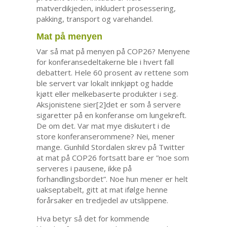
matverdikjeden, inkludert prosessering,
pakking, transport og varehandel.
Mat på menyen
Var så mat på menyen på COP26? Menyene
for konferansedeltakerne ble i hvert fall
debattert. Hele 60 prosent av rettene som
ble servert var lokalt innkjøpt og hadde
kjøtt eller melkebaserte produkter i seg.
Aksjonistene sier[2]det er som å servere
sigaretter på en konferanse om lungekreft.
De om det. Var mat mye diskutert i de
store konferanserommene? Nei, mener
mange. Gunhild Stordalen skrev på Twitter
at mat på COP26 fortsatt bare er ”noe som
serveres i pausene, ikke på
forhandlingsbordet”. Noe hun mener er helt
uakseptabelt, gitt at mat ifølge henne
forårsaker en tredjedel av utslippene.
Hva betyr så det for kommende