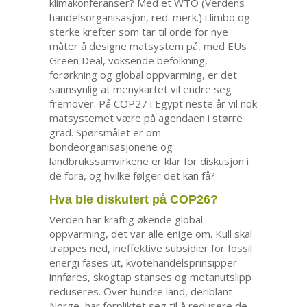
klimakonferanser? Med et WTO (Verdens
handelsorganisasjon, red. merk.) i limbo og
sterke krefter som tar til orde for nye
måter å designe matsystem på, med EUs
Green Deal, voksende befolkning,
forørkning og global oppvarming, er det
sannsynlig at menykartet vil endre seg
fremover. På COP27 i Egypt neste år vil nok
matsystemet være på agendaen i større
grad. Spørsmålet er om
bondeorganisasjonene og
landbrukssamvirkene er klar for diskusjon i
de fora, og hvilke følger det kan få?
Hva ble diskutert på COP26?
Verden har kraftig økende global
oppvarming, det var alle enige om. Kull skal
trappes ned, ineffektive subsidier for fossil
energi fases ut, kvotehandelsprinsipper
innføres, skogtap stanses og metanutslipp
reduseres. Over hundre land, deriblant
Norge, har forpliktet seg til å redusere de