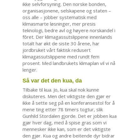
ikke selvforsyning. Den norske bonden,
organisasjonene, selskapene og staten –
oss alle – jobber systematisk med
klimasmarte løsninger, mer presis
teknologi, bedre avl og høyere norskandel i
fôret. Der klimagassutslippene innenlands
totalt har økt de siste 30 årene, har
jordbruket vårt faktisk redusert
klimagassutslippene med rundt fem
prosent. Med landbrukets klimaplan vil vi nå
lenger.
Så var det den kua, da
Tilbake til kua. Jo, kua skal nok kunne
diskuteres. Men det viktigste den gjør er
ikke å sette seg på en konferansestol for å
mene ting etter 78 timers togtur, slik
Gunhild Stordalen gjorde. Det er jobben kua
gjør hver dag, med å spise gras som vi
mennesker ikke kan, som er det viktigste
den gjør. Kua og andre beitende dyr bidrar