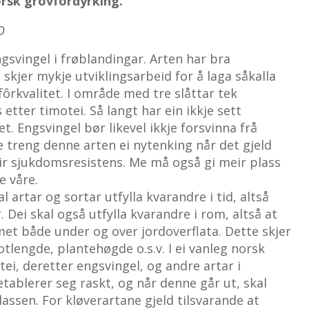
norsk grovfôrdyrking.
O
gsvingel i frøblandingar. Arten har bra
 skjer mykje utviklingsarbeid for å laga såkalla
ôrkvalitet. I område med tre slåttar tek
 etter timotei. Så langt har ein ikkje sett
 Engsvingel bør likevel ikkje forsvinna frå
e treng denne arten ei nytenking når det gjeld
eir sjukdomsresistens. Me må også gi meir plass
e våre.
 artar og sortar utfylla kvarandre i tid, altså
Dei skal også utfylla kvarandre i rom, altså at
met både under og over jordoverflata. Dette skjer
otlengde, plantehøgde o.s.v. I ei vanleg norsk
ei, deretter engsvingel, og andre artar i
tablerer seg raskt, og når denne går ut, skal
assen. For kløverartane gjeld tilsvarande at