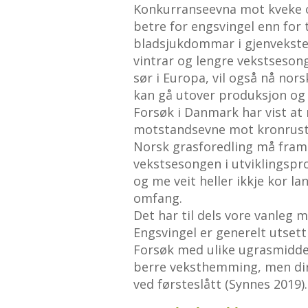
Konkurranseevna mot kveke og
betre for engsvingel enn for 
bladsjukdommar i gjenvekste
vintrar og lengre vekstseson
sør i Europa, vil også nå nors
kan gå utover produksjon og 
Forsøk i Danmark har vist at
motstandsevne mot kronrust,
Norsk grasforedling må framo
vekstsesongen i utviklingspr
og me veit heller ikkje kor l
omfang.
Det har til dels vore vanleg 
Engsvingel er generelt utset
Forsøk med ulike ugrasmiddel
berre veksthemming, men dir
ved førsteslått (Synnes 2019).