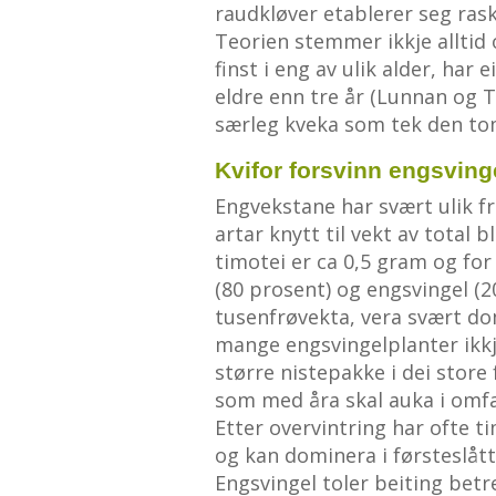
raudkløver etablerer seg raskt
Teorien stemmer ikkje alltid 
finst i eng av ulik alder, har 
eldre enn tre år (Lunnan og T
særleg kveka som tek den tom
Kvifor forsvinn engsving
Engvekstane har svært ulik fr
artar knytt til vekt av total 
timotei er ca 0,5 gram og for
(80 prosent) og engsvingel (2
tusenfrøvekta, vera svært dom
mange engsvingelplanter ikkje
større nistepakke i dei store 
som med åra skal auka i omfan
Etter overvintring har ofte t
og kan dominera i førsteslått
Engsvingel toler beiting betr