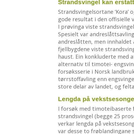
Strandsvingel kan erstat
Strandsvingelsortane ‘Kora’ o
gode resultat i den offisiell
I prøvinga viste strandsvinge
Spesielt var andreslåttsavling
andreslåtten, men innhaldet a
fjellbygdene viste strandsvin
haust. Ein konkluderte med a
alternativ til timotei- engs
forsøksserie i Norsk landbruk
tørrstoffavling enn engsvingel
store delar av landet, og felt
Lengda på vekstsesonge
I forsøk med timoteibaserte 
strandsvingel (begge 25 prosen
verkar lengda på vekstsesonge
var desse to frøblandingane s