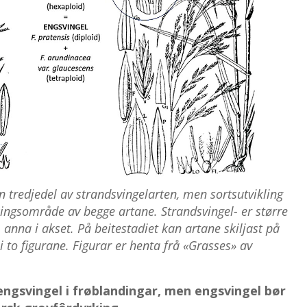
n tredjedel av strandsvingelarten, men sortsutvikling
rkingsområde av begge artane. Strandsvingel- er større
anna i akset. På beitestadiet kan artane skiljast på
i to figurane. Figurar er henta frå «Grasses» av
engsvingel i frøblandingar, men engsvingel bør