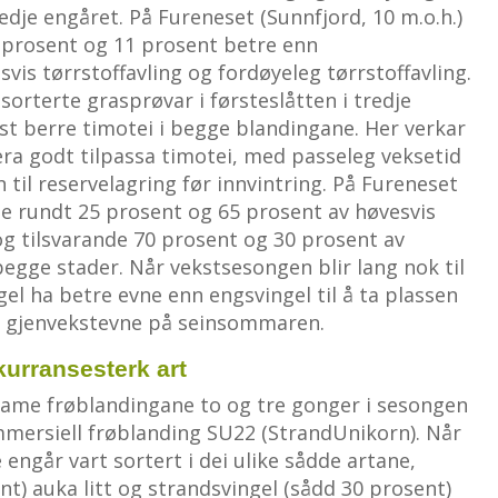
redje engåret. På Fureneset (Sunnfjord, 10 m.o.h.)
 prosent og 11 prosent betre enn
vis tørrstoffavling og fordøyeleg tørrstoffavling.
 sorterte grasprøvar i førsteslåtten i tredje
st berre timotei i begge blandingane. Her verkar
ra godt tilpassa timotei, med passeleg veksetid
 til reservelagring før innvintring. På Fureneset
ne rundt 25 prosent og 65 prosent av høvesvis
og tilsvarande 70 prosent og 30 prosent av
 begge stader. Når vekstsesongen blir lang nok til
gel ha betre evne enn engsvingel til å ta plassen
eg gjenvekstevne på seinsommaren.
kurransesterk art
same frøblandingane to og tre gonger i sesongen
mmersiell frøblanding SU22 (StrandUnikorn). Når
e engår vart sortert i dei ulike sådde artane,
t) auka litt og strandsvingel (sådd 30 prosent)