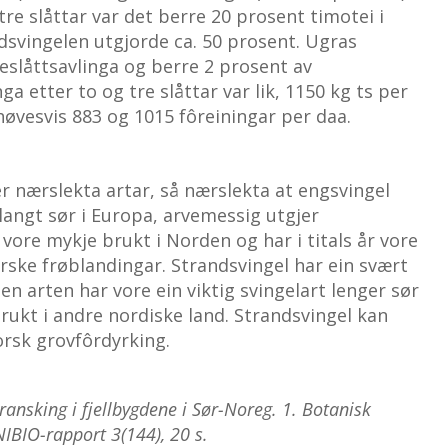
 tre slåttar var det berre 20 prosent timotei i
dsvingelen utgjorde ca. 50 prosent. Ugras
eslåttsavlinga og berre 2 prosent av
ga etter to og tre slåttar var lik, 1150 kg ts per
 høvesvis 883 og 1015 fôreiningar per daa.
r nærslekta artar, så nærslekta at engsvingel
angt sør i Europa, arvemessig utgjer
 vore mykje brukt i Norden og har i titals år vore
rske frøblandingar. Strandsvingel har ein svært
en arten har vore ein viktig svingelart lenger sør
rukt i andre nordiske land. Strandsvingel kan
norsk grovfôrdyrking.
ansking i fjellbygdene i Sør-Noreg. 1. Botanisk
NIBIO-rapport 3(144), 20 s.