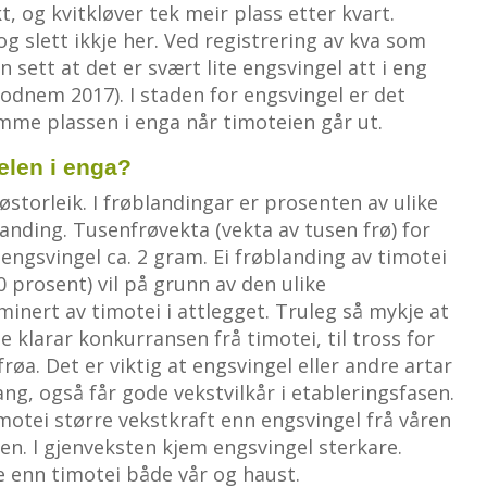
, og kvitkløver tek meir plass etter kvart.
og slett ikkje her. Ved registrering av kva som
ein sett at det er svært lite engsvingel att i eng
odnem 2017). I staden for engsvingel er det
me plassen i enga når timoteien går ut.
elen i enga?
østorleik. I frøblandingar er prosenten av ulike
blanding. Tusenfrøvekta (vekta av tusen frø) for
 engsvingel ca. 2 gram. Ei frøblanding av timotei
0 prosent) vil på grunn av den ulike
inert av timotei i attlegget. Truleg så mykje at
 klarar konkurransen frå timotei, til tross for
frøa. Det er viktig at engsvingel eller andre artar
g, også får gode vekstvilkår i etableringsfasen.
imotei større vekstkraft enn engsvingel frå våren
en. I gjenveksten kjem engsvingel sterkare.
e enn timotei både vår og haust.