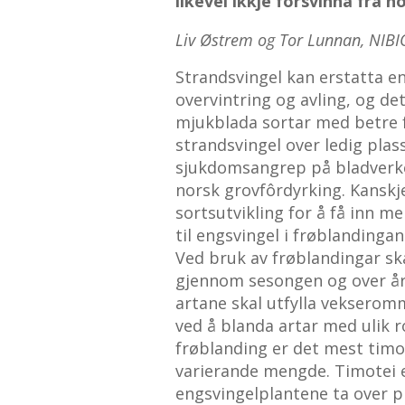
likevel ikkje forsvinna frå 
Liv Østrem og Tor Lunnan, NIBI
Strandsvingel kan erstatta en
overvintring og avling, og det
mjukblada sortar med betre f
strandsvingel over ledig plass
sjukdomsangrep på bladverket.
norsk grovfôrdyrking. Kanskj
sortsutvikling for å få inn m
til engsvingel i frøblandingan
Ved bruk av frøblandingar skal
gjennom sesongen og over år. 
artane skal utfylla vekserom
ved å blanda artar med ulik r
frøblanding er det mest timot
varierande mengde. Timotei e
engsvingelplantene ta over pl