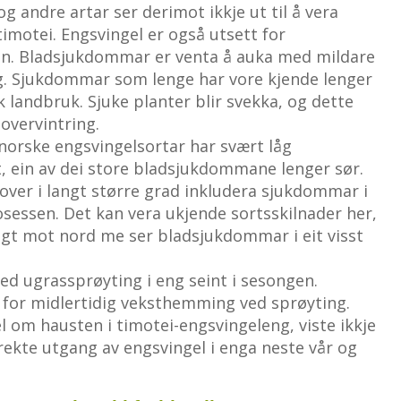
 andre artar ser derimot ikkje ut til å vera
timotei. Engsvingel er også utsett for
n. Bladsjukdommar er venta å auka med mildare
g. Sjukdommar som lenge har vore kjende lenger
k landbruk. Sjuke planter blir svekka, og dette
overvintring.
 norske engsvingelsortar har svært låg
 ein av dei store bladsjukdommane lenger sør.
ver i langt større grad inkludera sjukdommar i
osessen. Det kan vera ukjende sortsskilnader her,
angt mot nord me ser bladsjukdommar i eit visst
med ugrassprøyting i eng seint i sesongen.
t for midlertidig veksthemming ved sprøyting.
 om hausten i timotei-engsvingeleng, viste ikkje
ekte utgang av engsvingel i enga neste vår og