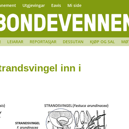
nnement
Utgjevingar
Eavis
Mi side
R
LEIARAR
REPORTASJAR
DESSUTAN
KJØP OG SAL
MØ
trandsvingel inn i