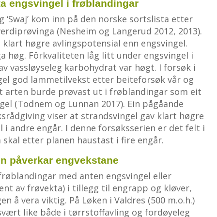
ta engsvingel i frøblandingar
g ‘Swaj’ kom inn på den norske sortslista etter
e verdiprøvinga (Nesheim og Langerud 2012, 2013).
l klart høgre avlingspotensial enn engsvingel.
a høg. Fôrkvaliteten låg litt under engsvingel i
v vassløyseleg karbohydrat var høgt. I forsøk i
gel god lammetilvekst etter beiteforsøk vår og
t arten burde prøvast ut i frøblandingar som eit
vingel (Todnem og Lunnan 2017). Ein pågåande
srådgiving viser at strandsvingel gav klart høgre
 i andre engår. I denne forsøksserien er det felt i
a skal etter planen haustast i fire engår.
n påverkar engvekstane
frøblandingar med anten engsvingel eller
t av frøvekta) i tillegg til engrapp og kløver,
n å vera viktig. På Løken i Valdres (500 m.o.h.)
vært like både i tørrstoffavling og fordøyeleg