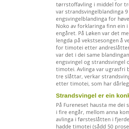
tørrstoffavling i middel for t
var strandsvingelblandinga 9
engsvingelblandinga for høves
Noko av forklaringa finn ein i
engåret. På Løken var det me
lengda på vekstsesongen å ve
for timotei etter andreslåtten
var det i dei same blandinga
engsvingel og strandsvingel 
timotei. Avlinga var ugrasfri
tre slåttar, verkar strandsvin
etter timotei, som har dårl
Strandsvingel er ein kon
På Fureneset hausta me dei 
i fire engår, mellom anna ko
avlinga i førsteslåtten i fjerd
hadde timotei (sådd 50 prosen