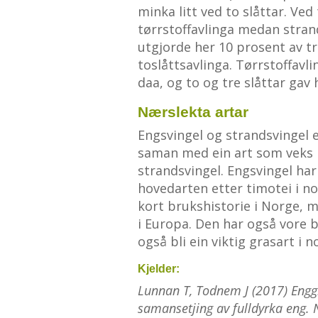
minka litt ved to slåttar. Ved
tørrstoffavlinga medan stran
utgjorde her 10 prosent av tr
toslåttsavlinga. Tørrstoffavlin
daa, og to og tre slåttar gav
Nærslekta artar
Engsvingel og strandsvingel e
saman med ein art som veks l
strandsvingel. Engsvingel har
hovedarten etter timotei i no
kort brukshistorie i Norge, m
i Europa. Den har også vore b
også bli ein viktig grasart i 
Kjelder:
Lunnan T, Todnem J (2017) Enggr
samansetjing av fulldyrka eng. 