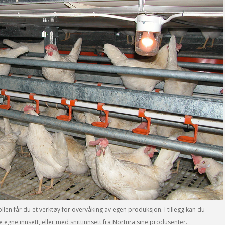
len får du et verktøy for overvåking av egen produksjon. I tillegg kan du
gne innsett, eller med snittinnsett fra Nortura sine produsenter.