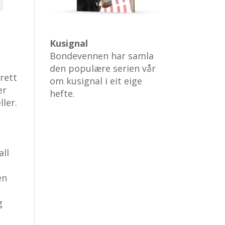
Kusignal
Bondevennen har samla
den populære serien vår
rett
om kusignal i eit eige
er
hefte.
ler.
.
all
en
g