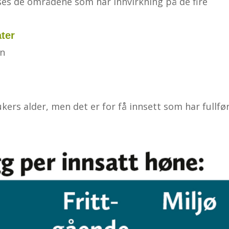
lyses de områdene som har innvirkning på de fire
ter
en
ukers alder, men det er for få innsett som har fullfø