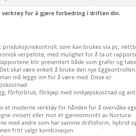
verktøy for å gjøre forbedring i driften din.
 produksjonskontroll, som kan brukes via pc, nettb
ktronisk verpeliste, med mulighet for å ta ut rapport
 Rapportene blir presentert både som grafer og tabel
 Det skal være enkelt å bruke den nye Eggkontrollen
man må legge inn for å være med. Disse er:
øpskostnad.
egg, fôrforbruk, fôrkjøp med innkjøpskostnad og ant
an et moderne verktøy for hånden for å overvåke eg
ne innsett eller mot et gjennomsnitt av Nortura-
igne med andre som har samme driftsform, hybrid o
nnen fritt valgt kombinasjon.