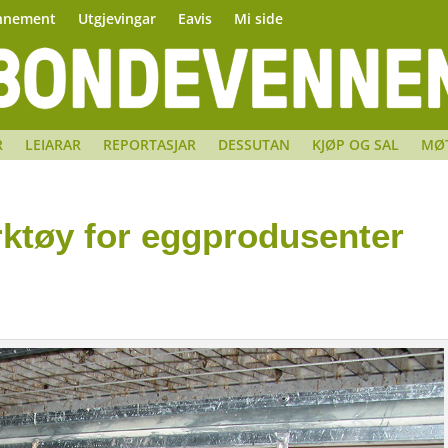
nnement
Utgjevingar
Eavis
Mi side
R
LEIARAR
REPORTASJAR
DESSUTAN
KJØP OG SAL
MØ
rktøy for eggprodusenter