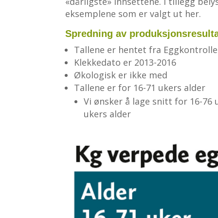
«dårligste» innsettene. I tillegg be
eksemplene som er valgt ut her.
Spredning av produksjonsresulta
Tallene er hentet fra Eggkontroll
Klekkedato er 2013-2016
Økologisk er ikke med
Tallene er for 16-71 ukers alder
Vi ønsker å lage snitt for 16-76 
ukers alder