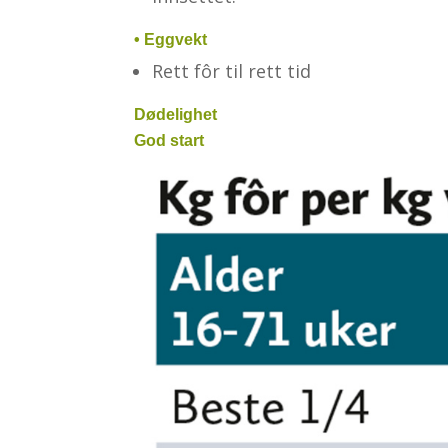
• Eggvekt
Rett fôr til rett tid
Dødelighet
God start