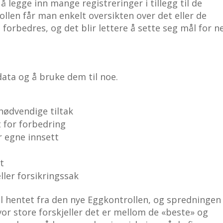
 legge inn mange registreringer i tillegg til de
ollen får man enkelt oversikten over det eller de
rbedres, og det blir lettere å sette seg mål for n
data og å bruke dem til noe.
nødvendige tiltak
 for forbedring
or egne innsett
t
ler forsikringssak
all hentet fra den nye Eggkontrollen, og spredningen
vor store forskjeller det er mellom de «beste» og