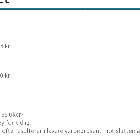
14 kr
30 kr
 65 uker?
y for tidlig.
ofte resulterer i lavere verpeprosent mot slutten 