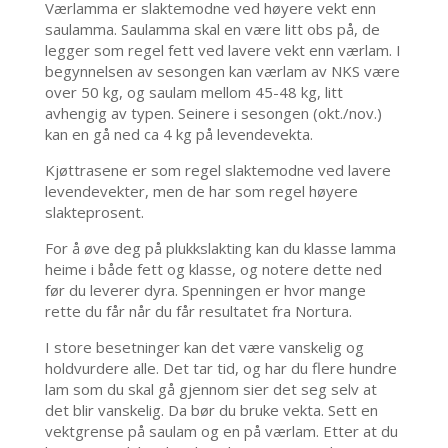
Værlamma er slaktemodne ved høyere vekt enn
saulamma. Saulamma skal en være litt obs på, de
legger som regel fett ved lavere vekt enn værlam. I
begynnelsen av sesongen kan værlam av NKS være
over 50 kg, og saulam mellom 45-48 kg, litt
avhengig av typen. Seinere i sesongen (okt./nov.)
kan en gå ned ca 4 kg på levendevekta.
Kjøttrasene er som regel slaktemodne ved lavere
levendevekter, men de har som regel høyere
slakteprosent.
For å øve deg på plukkslakting kan du klasse lamma
heime i både fett og klasse, og notere dette ned
før du leverer dyra. Spenningen er hvor mange
rette du får når du får resultatet fra Nortura.
I store besetninger kan det være vanskelig og
holdvurdere alle. Det tar tid, og har du flere hundre
lam som du skal gå gjennom sier det seg selv at
det blir vanskelig. Da bør du bruke vekta. Sett en
vektgrense på saulam og en på værlam. Etter at du