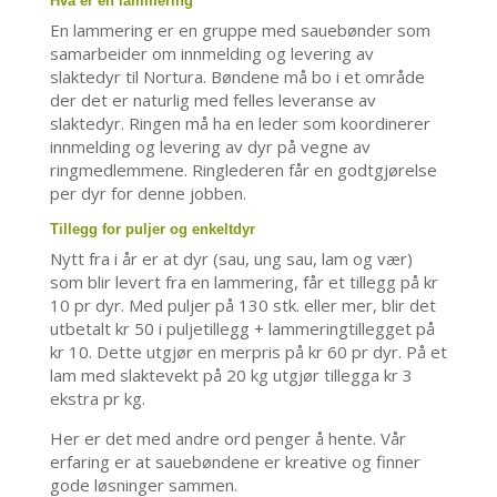
Hva er en lammering
En lammering er en gruppe med sauebønder som
samarbeider om innmelding og levering av
slaktedyr til Nortura. Bøndene må bo i et område
der det er naturlig med felles leveranse av
slaktedyr. Ringen må ha en leder som koordinerer
innmelding og levering av dyr på vegne av
ringmedlemmene. Ringlederen får en godtgjørelse
per dyr for denne jobben.
Tillegg for puljer og enkeltdyr
Nytt fra i år er at dyr (sau, ung sau, lam og vær)
som blir levert fra en lammering, får et tillegg på kr
10 pr dyr. Med puljer på 130 stk. eller mer, blir det
utbetalt kr 50 i puljetillegg + lammeringtillegget på
kr 10. Dette utgjør en merpris på kr 60 pr dyr. På et
lam med slaktevekt på 20 kg utgjør tillegga kr 3
ekstra pr kg.
Her er det med andre ord penger å hente. Vår
erfaring er at sauebøndene er kreative og finner
gode løsninger sammen.