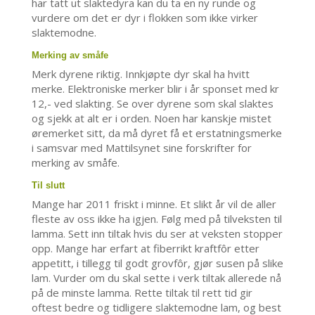
har tatt ut slaktedyra kan du ta en ny runde og
vurdere om det er dyr i flokken som ikke virker
slaktemodne.
Merking av småfe
Merk dyrene riktig. Innkjøpte dyr skal ha hvitt
merke. Elektroniske merker blir i år sponset med kr
12,- ved slakting. Se over dyrene som skal slaktes
og sjekk at alt er i orden. Noen har kanskje mistet
øremerket sitt, da må dyret få et erstatningsmerke
i samsvar med Mattilsynet sine forskrifter for
merking av småfe.
Til slutt
Mange har 2011 friskt i minne. Et slikt år vil de aller
fleste av oss ikke ha igjen. Følg med på tilveksten til
lamma. Sett inn tiltak hvis du ser at veksten stopper
opp. Mange har erfart at fiberrikt kraftfôr etter
appetitt, i tillegg til godt grovfôr, gjør susen på slike
lam. Vurder om du skal sette i verk tiltak allerede nå
på de minste lamma. Rette tiltak til rett tid gir
oftest bedre og tidligere slaktemodne lam, og best