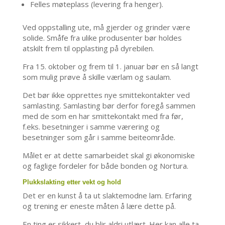
Felles møteplass (levering fra henger).
Ved oppstalling ute, må gjerder og grinder være
solide. Småfe fra ulike produsenter bør holdes
atskilt frem til opplasting på dyrebilen.
Fra 15. oktober og frem til 1. januar bør en så langt
som mulig prøve å skille værlam og saulam.
Det bør ikke opprettes nye smittekontakter ved
samlasting. Samlasting bør derfor foregå sammen
med de som en har smittekontakt med fra før,
f.eks. besetninger i samme værering og
besetninger som går i samme beiteområde.
Målet er at dette samarbeidet skal gi økonomiske
og faglige fordeler for både bonden og Nortura.
Plukkslakting etter vekt og hold
Det er en kunst å ta ut slaktemodne lam. Erfaring
og trening er eneste måten å lære dette på.
En ting er sikkert, du blir aldri utlært. Her kan alle ta