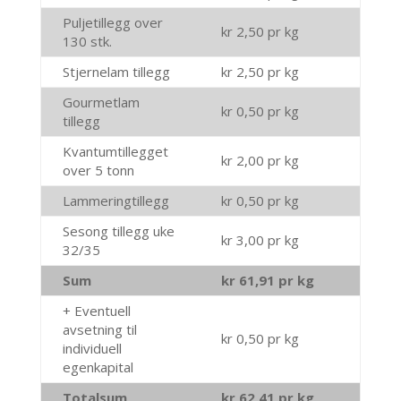
Puljetillegg over
kr 2,50 pr kg
130 stk.
Stjernelam tillegg
kr 2,50 pr kg
Gourmetlam
kr 0,50 pr kg
tillegg
Kvantumtillegget
kr 2,00 pr kg
over 5 tonn
Lammeringtillegg
kr 0,50 pr kg
Sesong tillegg uke
kr 3,00 pr kg
32/35
Sum
kr 61,91 pr kg
+ Eventuell
avsetning til
kr 0,50 pr kg
individuell
egenkapital
Totalsum
kr 62,41 pr kg