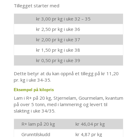
Tillegget starter med
kr 3,00 pr kg i uke 32 – 35
kr 2,50 pr kg i uke 36
kr 2,00 pr kg i uke 37
kr 1,50 pr kg i uke 38
kr 0,50 pr kg i uke 39
Dette betyr at du kan oppnå et tillegg på kr 11,20
pr. kg i uke 34-35.
Eksempel på kilopris
Lam i R+ på 20 kg, Stjernelam, Gourmelam, kvantum
på over 5 tonn, med i lammering og levert til
slakting i uke 34/35.
R+ lam på 20 kg
kr 46,04 pr kg
Grunntilskudd
kr 4,87 pr kg