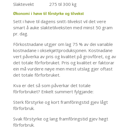
Slaktevekt 275 til 300 kg
Økonomi i høve til fôrstyrke og tilvekst
Sett i høve til dagens snitt-tilvekst vil det vere
smart å auke slaktetilveksten med minst 50 gram
pr. dag.
Fôrkostnadane utgjer om lag 75 % av dei variable
kostnadane i oksekjøttproduksjonen. Kostnadane
vert påverka av pris og kvalitet på grovfôret, og av
det totale fôrforbruket. Pris og kvalitet er faktorar
ein må vurdere nøye men mest utslag gjer oftast
det totale fôrforbruket.
Kva er det så som påverkar det totale
fôrforbruket? Enkelt summert fylgjande:
Sterk fôrstyrke og kort framfôringstid gjev lågt
fôrforbruk.
Svak fôrstyrke og lang framfôringstid gjev høgt
fôrforbruk.