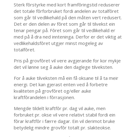
Sterk fôrstyrke med kort framfôringstid reduserer
det totale fôrforbruket fordi andelen av totalfôret
som går til vedlikehald på den måten vert redusert.
Det er den delen av fôret som går til tilvekst ein
tenar pengar på. Fôret som går til vedlikehald er
med på å dra ned innteninga. Derfor er det viktig at
vedlikehaldsfôret utgjer minst mogeleg av
totalfôret.
Pris på grovfôret vil vere avgjerande for kor mykje
det vil lønne seg å auke den daglege tilveksten.
For å auke tilveksten må ein få oksane til å ta meir
energi. Det kan gjerast enten ved å forbetre
kvaliteten på grovfôret og/eller auke
kraftfôrandelen i fôrrasjonen.
Mengde tildelt kraftfôr pr. dag vil auke, men
forbruket pr. okse vil vere relativt stabil fordi ein
fôrar kraftfôr i færre dagar. Ein vil derimot bruke
betydelig mindre grovfôr totalt pr. slakteokse.