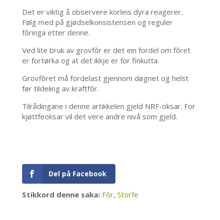
Det er viktig å observere korleis dyra reagerer.
Følg med på gjødselkonsistensen og reguler
fôringa etter denne.
Ved lite bruk av grovfôr er det ein fordel om fôret
er fortørka og at det ikkje er for finkutta.
Grovfôret må fordelast gjennom døgnet og helst
før tildeling av kraftfôr.
Tilrådingane i denne artikkelen gjeld NRF-oksar. For
kjøttfeoksar vil det vere andre nivå som gjeld.
Del på Facebook
Stikkord denne saka:
Fôr
,
Storfe