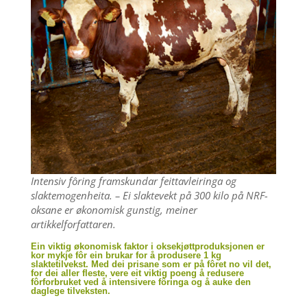
Intensiv fôring framskundar feittavleiringa og
slaktemogenheita. – Ei slaktevekt på 300 kilo på NRF-
oksane er økonomisk gunstig, meiner
artikkelforfattaren.
Ein viktig økonomisk faktor i oksekjøttproduksjonen er
kor mykje fôr ein brukar for å produsere 1 kg
slaktetilvekst. Med dei prisane som er på fôret no vil det,
for dei aller fleste, vere eit viktig poeng å redusere
fôrforbruket ved å intensivere fôringa og å auke den
daglege tilveksten.