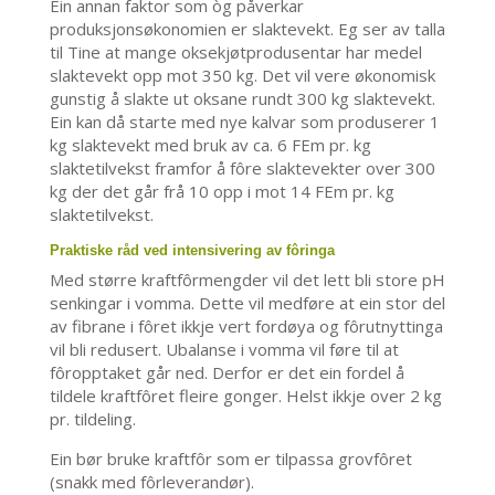
Ein annan faktor som òg påverkar
produksjonsøkonomien er slaktevekt. Eg ser av talla
til Tine at mange oksekjøtprodusentar har medel
slaktevekt opp mot 350 kg. Det vil vere økonomisk
gunstig å slakte ut oksane rundt 300 kg slaktevekt.
Ein kan då starte med nye kalvar som produserer 1
kg slaktevekt med bruk av ca. 6 FEm pr. kg
slaktetilvekst framfor å fôre slaktevekter over 300
kg der det går frå 10 opp i mot 14 FEm pr. kg
slaktetilvekst.
Praktiske råd ved intensivering av fôringa
Med større kraftfôrmengder vil det lett bli store pH
senkingar i vomma. Dette vil medføre at ein stor del
av fibrane i fôret ikkje vert fordøya og fôrutnyttinga
vil bli redusert. Ubalanse i vomma vil føre til at
fôropptaket går ned. Derfor er det ein fordel å
tildele kraftfôret fleire gonger. Helst ikkje over 2 kg
pr. tildeling.
Ein bør bruke kraftfôr som er tilpassa grovfôret
(snakk med fôrleverandør).