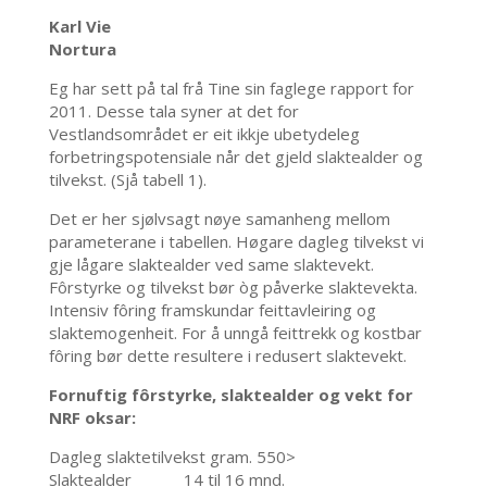
Karl Vie
Nortura
Eg har sett på tal frå Tine sin faglege rapport for
2011. Desse tala syner at det for
Vestlandsområdet er eit ikkje ubetydeleg
forbetringspotensiale når det gjeld slaktealder og
tilvekst. (Sjå tabell 1).
Det er her sjølvsagt nøye samanheng mellom
parameterane i tabellen. Høgare dagleg tilvekst vi
gje lågare slaktealder ved same slaktevekt.
Fôrstyrke og tilvekst bør òg påverke slaktevekta.
Intensiv fôring framskundar feittavleiring og
slaktemogenheit. For å unngå feittrekk og kostbar
fôring bør dette resultere i redusert slaktevekt.
Fornuftig fôrstyrke, slaktealder og vekt for
NRF oksar:
Dagleg slaktetilvekst gram. 550>
Slaktealder 14 til 16 mnd.