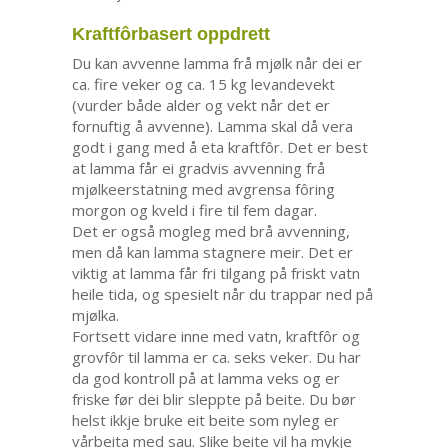
Kraftfôrbasert oppdrett
Du kan avvenne lamma frå mjølk når dei er
ca. fire veker og ca. 15 kg levandevekt
(vurder både alder og vekt når det er
fornuftig å avvenne). Lamma skal då vera
godt i gang med å eta kraftfôr. Det er best
at lamma får ei gradvis avvenning frå
mjølkeerstatning med avgrensa fôring
morgon og kveld i fire til fem dagar.
Det er også mogleg med brå avvenning,
men då kan lamma stagnere meir. Det er
viktig at lamma får fri tilgang på friskt vatn
heile tida, og spesielt når du trappar ned på
mjølka.
Fortsett vidare inne med vatn, kraftfôr og
grovfôr til lamma er ca. seks veker. Du har
da god kontroll på at lamma veks og er
friske før dei blir sleppte på beite. Du bør
helst ikkje bruke eit beite som nyleg er
vårbeita med sau. Slike beite vil ha mykje