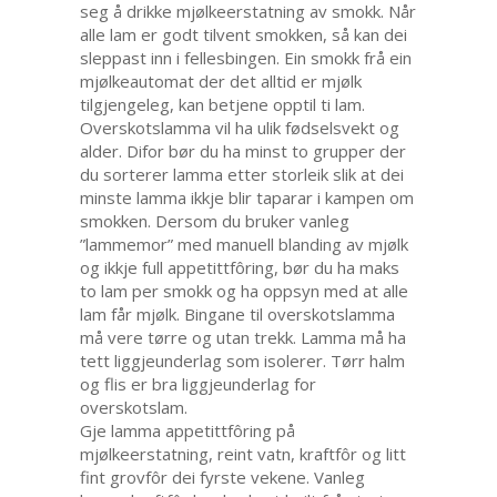
seg å drikke mjølkeerstatning av smokk. Når
alle lam er godt tilvent smokken, så kan dei
sleppast inn i fellesbingen. Ein smokk frå ein
mjølkeautomat der det alltid er mjølk
tilgjengeleg, kan betjene opptil ti lam.
Overskotslamma vil ha ulik fødselsvekt og
alder. Difor bør du ha minst to grupper der
du sorterer lamma etter storleik slik at dei
minste lamma ikkje blir taparar i kampen om
smokken. Dersom du bruker vanleg
”lammemor” med manuell blanding av mjølk
og ikkje full appetittfôring, bør du ha maks
to lam per smokk og ha oppsyn med at alle
lam får mjølk. Bingane til overskotslamma
må vere tørre og utan trekk. Lamma må ha
tett liggjeunderlag som isolerer. Tørr halm
og flis er bra liggjeunderlag for
overskotslam.
Gje lamma appetittfôring på
mjølkeerstatning, reint vatn, kraftfôr og litt
fint grovfôr dei fyrste vekene. Vanleg