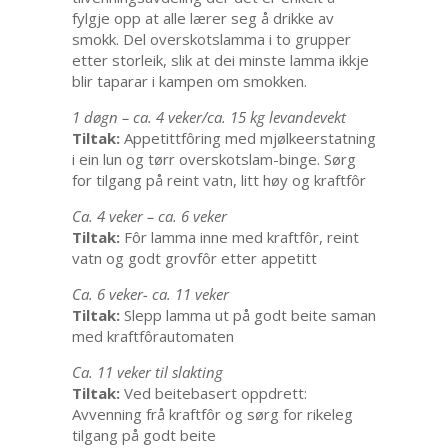
fylgje opp at alle lærer seg å drikke av
smokk. Del overskotslamma i to grupper
etter storleik, slik at dei minste lamma ikkje
blir taparar i kampen om smokken.
1 døgn – ca. 4 veker/ca. 15 kg levandevekt
Tiltak:
Appetittfôring med mjølkeerstatning
i ein lun og tørr overskotslam-binge. Sørg
for tilgang på reint vatn, litt høy og kraftfôr
Ca. 4 veker – ca. 6 veker
Tiltak:
Fôr lamma inne med kraftfôr, reint
vatn og godt grovfôr etter appetitt
Ca. 6 veker- ca. 11 veker
Tiltak:
Slepp lamma ut på godt beite saman
med kraftfôrautomaten
Ca. 11 veker til slakting
Tiltak:
Ved beitebasert oppdrett:
Avvenning frå kraftfôr og sørg for rikeleg
tilgang på godt beite