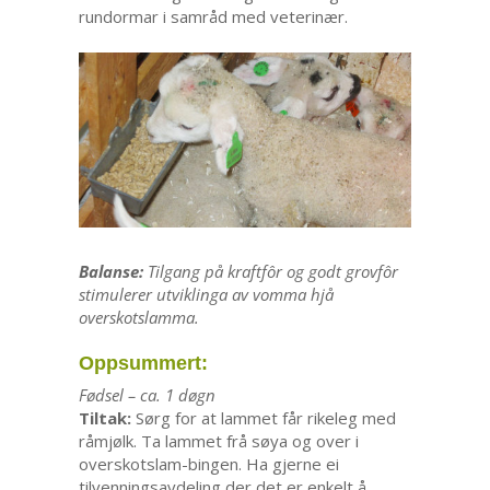
rundormar i samråd med veterinær.
Balanse:
Tilgang på kraftfôr og godt grovfôr
stimulerer utviklinga av vomma hjå
overskotslamma.
Oppsummert:
Fødsel – ca. 1 døgn
Tiltak:
Sørg for at lammet får rikeleg med
råmjølk. Ta lammet frå søya og over i
overskotslam-bingen. Ha gjerne ei
tilvenningsavdeling der det er enkelt å