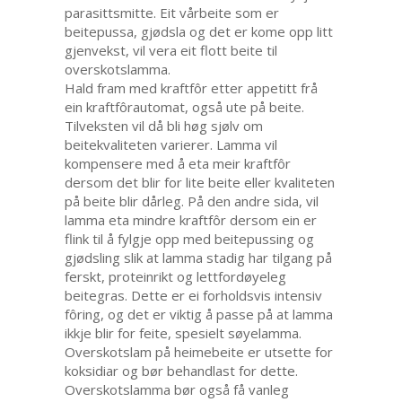
parasittsmitte. Eit vårbeite som er
beitepussa, gjødsla og det er kome opp litt
gjenvekst, vil vera eit flott beite til
overskotslamma.
Hald fram med kraftfôr etter appetitt frå
ein kraftfôrautomat, også ute på beite.
Tilveksten vil då bli høg sjølv om
beitekvaliteten varierer. Lamma vil
kompensere med å eta meir kraftfôr
dersom det blir for lite beite eller kvaliteten
på beite blir dårleg. På den andre sida, vil
lamma eta mindre kraftfôr dersom ein er
flink til å fylgje opp med beitepussing og
gjødsling slik at lamma stadig har tilgang på
ferskt, proteinrikt og lettfordøyeleg
beitegras. Dette er ei forholdsvis intensiv
fôring, og det er viktig å passe på at lamma
ikkje blir for feite, spesielt søyelamma.
Overskotslam på heimebeite er utsette for
koksidiar og bør behandlast for dette.
Overskotslamma bør også få vanleg