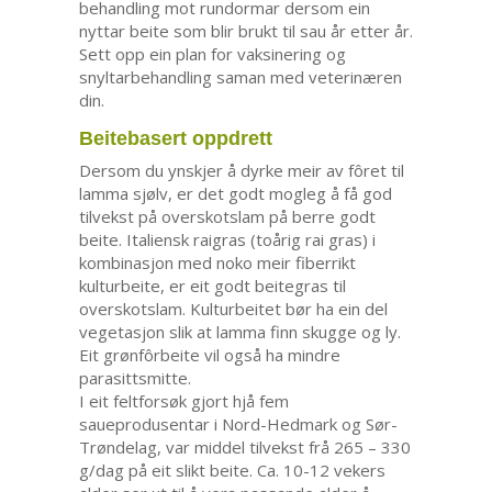
behandling mot rundormar dersom ein
nyttar beite som blir brukt til sau år etter år.
Sett opp ein plan for vaksinering og
snyltarbehandling saman med veterinæren
din.
Beitebasert oppdrett
Dersom du ynskjer å dyrke meir av fôret til
lamma sjølv, er det godt mogleg å få god
tilvekst på overskotslam på berre godt
beite. Italiensk raigras (toårig rai gras) i
kombinasjon med noko meir fiberrikt
kulturbeite, er eit godt beitegras til
overskotslam. Kulturbeitet bør ha ein del
vegetasjon slik at lamma finn skugge og ly.
Eit grønfôrbeite vil også ha mindre
parasittsmitte.
I eit feltforsøk gjort hjå fem
saueprodusentar i Nord-Hedmark og Sør-
Trøndelag, var middel tilvekst frå 265 – 330
g/dag på eit slikt beite. Ca. 10-12 vekers