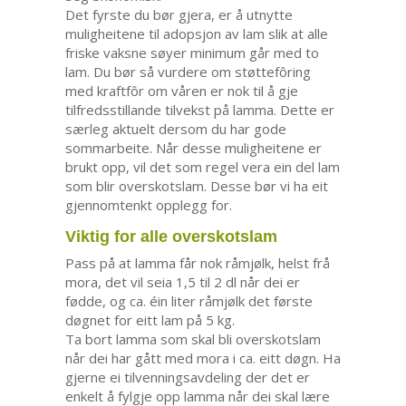
Det fyrste du bør gjera, er å utnytte
muligheitene til adopsjon av lam slik at alle
friske vaksne søyer minimum går med to
lam. Du bør så vurdere om støttefôring
med kraftfôr om våren er nok til å gje
tilfredsstillande tilvekst på lamma. Dette er
særleg aktuelt dersom du har gode
sommarbeite. Når desse muligheitene er
brukt opp, vil det som regel vera ein del lam
som blir overskotslam. Desse bør vi ha eit
gjennomtenkt opplegg for.
Viktig for alle overskotslam
Pass på at lamma får nok råmjølk, helst frå
mora, det vil seia 1,5 til 2 dl når dei er
fødde, og ca. éin liter råmjølk det første
døgnet for eitt lam på 5 kg.
Ta bort lamma som skal bli overskotslam
når dei har gått med mora i ca. eitt døgn. Ha
gjerne ei tilvenningsavdeling der det er
enkelt å fylgje opp lamma når dei skal lære