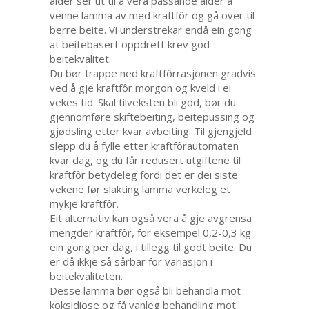
alder ser ut til å vera passande alder å
venne lamma av med kraftfôr og gå over til
berre beite. Vi understrekar endå ein gong
at beitebasert oppdrett krev god
beitekvalitet.
Du bør trappe ned kraftfôrrasjonen gradvis
ved å gje kraftfôr morgon og kveld i ei
vekes tid. Skal tilveksten bli god, bør du
gjennomføre skiftebeiting, beitepussing og
gjødsling etter kvar avbeiting. Til gjengjeld
slepp du å fylle etter kraftfôrautomaten
kvar dag, og du får redusert utgiftene til
kraftfôr betydeleg fordi det er dei siste
vekene før slakting lamma verkeleg et
mykje kraftfôr.
Eit alternativ kan også vera å gje avgrensa
mengder kraftfôr, for eksempel 0,2-0,3 kg
ein gong per dag, i tillegg til godt beite. Du
er då ikkje så sårbar for variasjon i
beitekvaliteten.
Desse lamma bør også bli behandla mot
koksidiose og få vanleg behandling mot