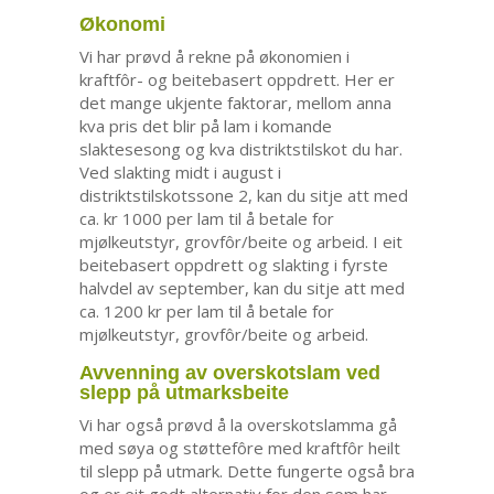
Økonomi
Vi har prøvd å rekne på økonomien i
kraftfôr- og beitebasert oppdrett. Her er
det mange ukjente faktorar, mellom anna
kva pris det blir på lam i komande
slaktesesong og kva distriktstilskot du har.
Ved slakting midt i august i
distriktstilskotssone 2, kan du sitje att med
ca. kr 1000 per lam til å betale for
mjølkeutstyr, grovfôr/beite og arbeid. I eit
beitebasert oppdrett og slakting i fyrste
halvdel av september, kan du sitje att med
ca. 1200 kr per lam til å betale for
mjølkeutstyr, grovfôr/beite og arbeid.
Avvenning av overskotslam ved
slepp på utmarksbeite
Vi har også prøvd å la overskotslamma gå
med søya og støttefôre med kraftfôr heilt
til slepp på utmark. Dette fungerte også bra