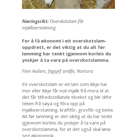
Næringsrikt:
Overskotslam får
mjølkeerstatning.
For å få økonomi i eit overskotslam-
oppdrett, er det viktig at du alt før
lamming har tenkt igjennom korleis du
ynskjer å ta vare på overskotslamma.
Finn Avdem, fagsjef småfe, Nortura
Eit overskotslam er eit lam som ikkje har
mor eller ikkje får nok mjølk frå mora til at
det får tilfredsstillande tilvekst og blir difor
teken frå søya og fôra opp på
mjølkeerstatning, kraftfôr, grovfôr og beite.
Alt før lamming er det viktig at du har tenkt
igjennom korleis du ynskjer å ta vare på
overskotslamma, for at det også skal løne
seg økonomisk.