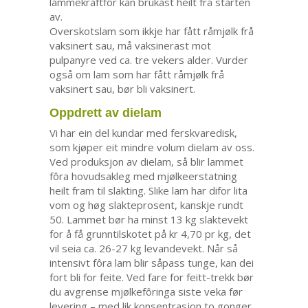
lammekraftfôr kan brukast heilt frå starten
av.
Overskotslam som ikkje har fått råmjølk frå
vaksinert sau, må vaksinerast mot
pulpanyre ved ca. tre vekers alder. Vurder
også om lam som har fått råmjølk frå
vaksinert sau, bør bli vaksinert.
Oppdrett av dielam
Vi har ein del kundar med ferskvaredisk,
som kjøper eit mindre volum dielam av oss.
Ved produksjon av dielam, så blir lammet
fôra hovudsakleg med mjølkeerstatning
heilt fram til slakting. Slike lam har difor lita
vom og høg slakteprosent, kanskje rundt
50. Lammet bør ha minst 13 kg slaktevekt
for å få grunntilskotet på kr 4,70 pr kg, det
vil seia ca. 26-27 kg levandevekt. Når så
intensivt fôra lam blir såpass tunge, kan dei
fort bli for feite. Ved fare for feitt-trekk bør
du avgrense mjølkefôringa siste veka før
levering – med lik konsentrasjon to gonger