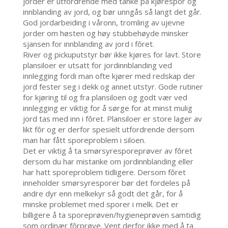
jorder er utfordrende med tanke på kjørespor og
innblanding av jord, og bør unngås så langt det går.
God jordarbeiding i våronn, tromling av ujevne
jorder om høsten og høy stubbehøyde minsker
sjansen for innblanding av jord i fôret.
River og pickuputstyr bør ikke kjøres for lavt. Store
plansiloer er utsatt for jordinnblanding ved
innlegging fordi man ofte kjører med redskap der
jord fester seg i dekk og annet utstyr. Gode rutiner
for kjøring til og fra plansiloen og godt vær ved
innlegging er viktig for å sørge for at minst mulig
jord tas med inn i fôret. Plansiloer er store lager av
likt fôr og er derfor spesielt utfordrende dersom
man har fått sporeproblem i siloen.
Det er viktig å ta smørsyresporeprøver av fôret
dersom du har mistanke om jordinnblanding eller
har hatt sporeproblem tidligere. Dersom fôret
inneholder smørsyresporer bør det fordeles på
andre dyr enn melkekyr så godt det går, for å
minske problemet med sporer i melk. Det er
billigere å ta sporeprøven/hygieneprøven samtidig
som ordinær fôrprøve. Vent derfor ikke med å ta