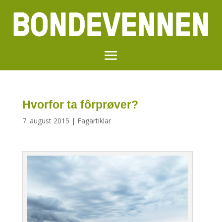
Hvorfor ta fôrprøver?
7. august 2015
|
Fagartiklar