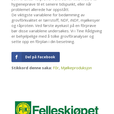
hygieneprøve til et senere tidspunkt, eller når
problemet allerede har oppstått.
De viktigste variablene for bedømming av
grovfôrkvalitet er tørrstoff, NDF, iNDF, mjølkesyer
og råprotein. Ved første øyekast på en fôrprøve
bør disse variablene undersøkes. Vi i Tine Rådgiving
er behjelpelige med å tolke grovfôranalyser og
sette opp en fôrplan i din besetning.
Del på Facebook
Stikkord denne saka:
Fôr
,
Mjølkeproduksjon