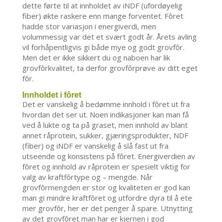
dette førte til at innholdet av iNDF (ufordøyelig
fiber) økte raskere enn mange forventet. Fôret
hadde stor variasjon i energiverdi, men
volummessig var det et svært godt år. Årets avling
vil forhåpentligvis gi både mye og godt grovfôr.
Men det er ikke sikkert du og naboen har lik
grovfôrkvalitet, ta derfor grovfôrprøve av ditt eget
fôr.
Innholdet i fôret
Det er vanskelig å bedømme innhold i fôret ut fra
hvordan det ser ut. Noen indikasjoner kan man få
ved å lukte og ta på graset, men innhold av blant
annet råprotein, sukker, gjæringsprodukter, NDF
(fiber) og iNDF er vanskelig å slå fast ut fra
utseende og konsistens på fôret. Energiverdien av
fôret og innhold av råprotein er spesielt viktig for
valg av kraftfôrtype og – mengde. Når
grovfôrmengden er stor og kvaliteten er god kan
man gi mindre kraftfôret og utfordre dyra til å ete
mer grovfôr, her er det penger å spare. Utnytting
av det grovfôret man har er kjernen i god