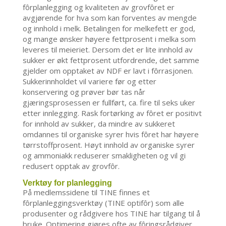
fôrplanlegging og kvaliteten av grovfôret er
avgjørende for hva som kan forventes av mengde
og innhold i melk. Betalingen for melkefett er god,
og mange ønsker høyere fettprosent i melka som
leveres til meieriet. Dersom det er lite innhold av
sukker er økt fettprosent utfordrende, det samme
gjelder om opptaket av NDF er lavt i fôrrasjonen.
Sukkerinnholdet vil variere før og etter
konservering og prøver bør tas når
gjæringsprosessen er fullført, ca. fire til seks uker
etter innlegging. Rask fortørking av fôret er positivt
for innhold av sukker, da mindre av sukkeret
omdannes til organiske syrer hvis fôret har høyere
tørrstoffprosent. Høyt innhold av organiske syrer
og ammoniakk reduserer smakligheten og vil gi
redusert opptak av grovfôr.
Verktøy for planlegging
På medlemssidene til TINE finnes et
fôrplanleggingsverktøy (TINE optifôr) som alle
produsenter og rådgivere hos TINE har tilgang til å
bruke. Optimering gjøres ofte av fôringsrådgiver,