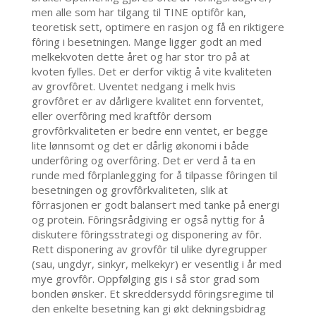
men alle som har tilgang til TINE optifôr kan,
teoretisk sett, optimere en rasjon og få en riktigere
fôring i besetningen. Mange ligger godt an med
melkekvoten dette året og har stor tro på at
kvoten fylles. Det er derfor viktig å vite kvaliteten
av grovfôret. Uventet nedgang i melk hvis
grovfôret er av dårligere kvalitet enn forventet,
eller overfôring med kraftfôr dersom
grovfôrkvaliteten er bedre enn ventet, er begge
lite lønnsomt og det er dårlig økonomi i både
underfôring og overfôring. Det er verd å ta en
runde med fôrplanlegging for å tilpasse fôringen til
besetningen og grovfôrkvaliteten, slik at
fôrrasjonen er godt balansert med tanke på energi
og protein. Fôringsrådgiving er også nyttig for å
diskutere fôringsstrategi og disponering av fôr.
Rett disponering av grovfôr til ulike dyregrupper
(sau, ungdyr, sinkyr, melkekyr) er vesentlig i år med
mye grovfôr. Oppfølging gis i så stor grad som
bonden ønsker. Et skreddersydd fôringsregime til
den enkelte besetning kan gi økt dekningsbidrag