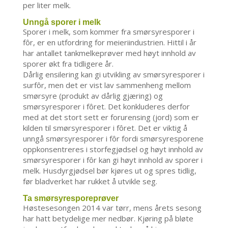
per liter melk.
Unngå sporer i melk
Sporer i melk, som kommer fra smørsyresporer i
fôr, er en utfordring for meieriindustrien. Hittil i år
har antallet tankmelkeprøver med høyt innhold av
sporer økt fra tidligere år.
Dårlig ensilering kan gi utvikling av smørsyresporer i
surfôr, men det er vist lav sammenheng mellom
smørsyre (produkt av dårlig gjæring) og
smørsyresporer i fôret. Det konkluderes derfor
med at det stort sett er forurensing (jord) som er
kilden til smørsyresporer i fôret. Det er viktig å
unngå smørsyresporer i fôr fordi smørsyresporene
oppkonsentreres i storfegjødsel og høyt innhold av
smørsyresporer i fôr kan gi høyt innhold av sporer i
melk. Husdyrgjødsel bør kjøres ut og spres tidlig,
før bladverket har rukket å utvikle seg.
Ta smørsyresporeprøver
Høstesesongen 2014 var tørr, mens årets sesong
har hatt betydelige mer nedbør. Kjøring på bløte