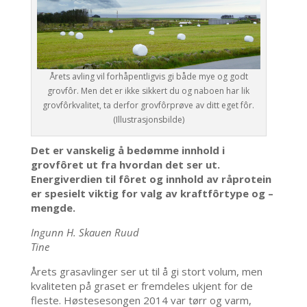
Årets avling vil forhåpentligvis gi både mye og godt
grovfôr. Men det er ikke sikkert du og naboen har lik
grovfôrkvalitet, ta derfor grovfôrprøve av ditt eget fôr.
(Illustrasjonsbilde)
Det er vanskelig å bedømme innhold i
grovfôret ut fra hvordan det ser ut.
Energiverdien til fôret og innhold av råprotein
er spesielt viktig for valg av kraftfôrtype og –
mengde.
Ingunn H. Skauen Ruud
Tine
Årets grasavlinger ser ut til å gi stort volum, men
kvaliteten på graset er fremdeles ukjent for de
fleste. Høstesesongen 2014 var tørr og varm,