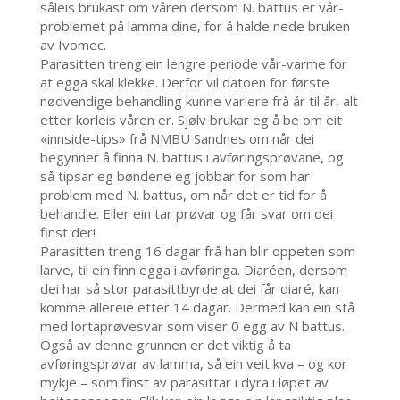
såleis brukast om våren dersom N. battus er vår-
problemet på lamma dine, for å halde nede bruken
av Ivomec.
Parasitten treng ein lengre periode vår-varme for
at egga skal klekke. Derfor vil datoen for første
nødvendige behandling kunne variere frå år til år, alt
etter korleis våren er. Sjølv brukar eg å be om eit
«innside-tips» frå NMBU Sandnes om når dei
begynner å finna N. battus i avføringsprøvane, og
så tipsar eg bøndene eg jobbar for som har
problem med N. battus, om når det er tid for å
behandle. Eller ein tar prøvar og får svar om dei
finst der!
Parasitten treng 16 dagar frå han blir oppeten som
larve, til ein finn egga i avføringa. Diaréen, dersom
dei har så stor parasittbyrde at dei får diaré, kan
komme allereie etter 14 dagar. Dermed kan ein stå
med lortaprøvesvar som viser 0 egg av N battus.
Også av denne grunnen er det viktig å ta
avføringsprøvar av lamma, så ein veit kva – og kor
mykje – som finst av parasittar i dyra i løpet av