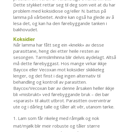
Dette stykket rettar seg til deg som veit at du har
problem med koksidiose og/eller N. battus på
lamma på vårbeitet. Andre kan også ha glede av å
lesa det, og kan ha den førebyggande tanken i
bakhovudet.
Koksidier
Når lamma har fått seg ein «knekk» av desse
parasittane, heng dei etter heile resten av
sesongen. Tarmslimhinna blir delvis øydelagt. Altså
må dette førebyggast. Hos mange virkar ikkje
Baycox eller Vecoxan mot koksidier skikkeleg
lenger, og det finst i dag ingen alternativ til
behandling og kontroll av parasitten.
Baycox/Vecoxan bør av denne årsaken heller ikkje
bli «misbrukt» ved førebyggande bruk – dei bør
«sparast» til akutt utbrot. Parasitten overvintrar
ute og i dårleg talle og tåler alt vêr, utanom tørke.
Lam som får rikeleg med råmjølk og nok
mat/mjølk blir meir robuste og tåler større