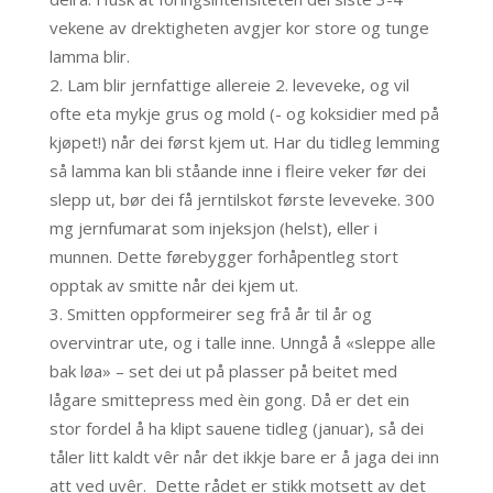
vekene av drektigheten avgjer kor store og tunge
lamma blir.
Lam blir jernfattige allereie 2. leveveke, og vil
ofte eta mykje grus og mold (- og koksidier med på
kjøpet!) når dei først kjem ut. Har du tidleg lemming
så lamma kan bli ståande inne i fleire veker før dei
slepp ut, bør dei få jerntilskot første leveveke. 300
mg jernfumarat som injeksjon (helst), eller i
munnen. Dette førebygger forhåpentleg stort
opptak av smitte når dei kjem ut.
Smitten oppformeirer seg frå år til år og
overvintrar ute, og i talle inne. Unngå å «sleppe alle
bak løa» – set dei ut på plasser på beitet med
lågare smittepress med èin gong. Då er det ein
stor fordel å ha klipt sauene tidleg (januar), så dei
tåler litt kaldt vêr når det ikkje bare er å jaga dei inn
att ved uvêr. Dette rådet er stikk motsett av det