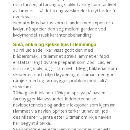
det diaréen, uttørking og sjokkutvikling som tar livet
av lammet – så det treng væske/elektrolyttar for å
overleva.
Nematodirus battus kom til landet med importerte
livdyr, nå spreier den seg mellom gardane ved
livdyrhandel. Husk karantenebehandling.
Små, enkle og kjekke tips til lemminga
10 ml Biola (dei likar visst godt den med
blåbærsmak…) til lammet straks lammet er fødd
erstattar langt dyrare preparat som Zoo- Lac, er
surt i seg sjølv, og gir lammet i tillegg bakteriar som
skaper eit surt miljø i løypen og er saman med god
råmjølk med og førebygger problem med coli /
slevelam.
70%-ig sprit iblanda 10% jod spraya på navlen
førebygger klauvsvuddel, leddbetennelse,
navlebetennelse og andre infeksjonar som kjem inn
i lammet via navlen. Spriten tørkar ut navlen, jod
desinfiserer. Gjenta etter 6 timar om ikkje navlen
har begynt å tørka.
Sau som før eller etter lemming hoppar over eitt