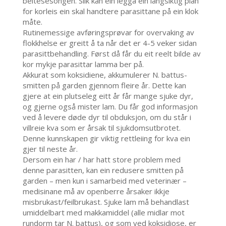
beitesesongen. Slik kan ein legga ein langsiktig plan
for korleis ein skal handtere parasittane på ein klok
måte.
Rutinemessige avføringsprøvar for overvaking av
flokkhelse er greitt å ta når det er 4-5 veker sidan
parasittbehandling. Først då får du eit reelt bilde av
kor mykje parasittar lamma ber på.
Akkurat som koksidiene, akkumulerer N. battus-
smitten på garden gjennom fleire år. Dette kan
gjere at ein plutseleg eitt år får mange sjuke dyr,
og gjerne også mister lam. Du får god informasjon
ved å levere døde dyr til obduksjon, om du står i
villreie kva som er årsak til sjukdomsutbrotet.
Denne kunnskapen gir viktig rettleiing for kva ein
gjer til neste år.
Dersom ein har / har hatt store problem med
denne parasitten, kan ein redusere smitten på
garden – men kun i samarbeid med veterinær –
medisinane må av openberre årsaker ikkje
misbrukast/feilbrukast. Sjuke lam må behandlast
umiddelbart med makkamiddel (alle midlar mot
rundorm tar N. battus), og som ved koksidiose, er