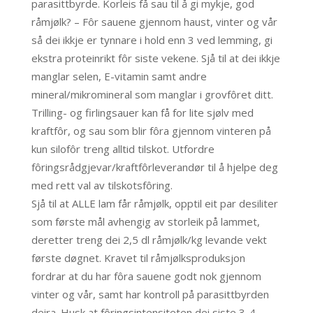
parasittbyrde. Korleis få sau til å gi mykje, god
råmjølk? – Fôr sauene gjennom haust, vinter og vår
så dei ikkje er tynnare i hold enn 3 ved lemming, gi
ekstra proteinrikt fôr siste vekene. Sjå til at dei ikkje
manglar selen, E-vitamin samt andre
mineral/mikromineral som manglar i grovfôret ditt.
Trilling- og firlingsauer kan få for lite sjølv med
kraftfôr, og sau som blir fôra gjennom vinteren på
kun silofôr treng alltid tilskot. Utfordre
fôringsrådgjevar/kraftfôrleverandør til å hjelpe deg
med rett val av tilskotsfôring.
Sjå til at ALLE lam får råmjølk, opptil eit par desiliter
som første mål avhengig av storleik på lammet,
deretter treng dei 2,5 dl råmjølk/kg levande vekt
første døgnet. Kravet til råmjølksproduksjon
fordrar at du har fôra sauene godt nok gjennom
vinter og vår, samt har kontroll på parasittbyrden
deira. Husk at fôringsintensiteten dei siste 3-4