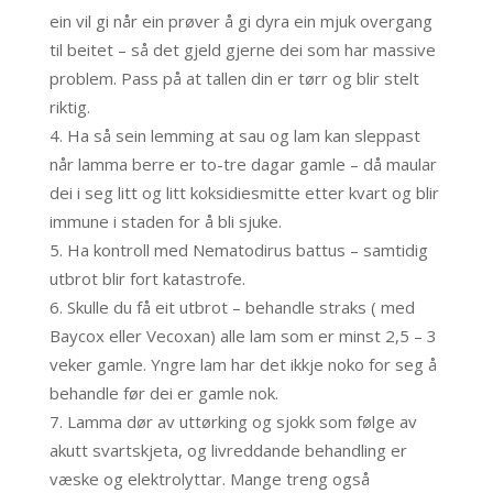
ein vil gi når ein prøver å gi dyra ein mjuk overgang
til beitet – så det gjeld gjerne dei som har massive
problem. Pass på at tallen din er tørr og blir stelt
riktig.
Ha så sein lemming at sau og lam kan sleppast
når lamma berre er to-tre dagar gamle – då maular
dei i seg litt og litt koksidiesmitte etter kvart og blir
immune i staden for å bli sjuke.
Ha kontroll med Nematodirus battus – samtidig
utbrot blir fort katastrofe.
Skulle du få eit utbrot – behandle straks ( med
Baycox eller Vecoxan) alle lam som er minst 2,5 – 3
veker gamle. Yngre lam har det ikkje noko for seg å
behandle før dei er gamle nok.
Lamma dør av uttørking og sjokk som følge av
akutt svartskjeta, og livreddande behandling er
væske og elektrolyttar. Mange treng også