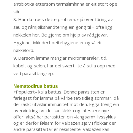
antibiotika ettersom tarmslimhinna er eit stort ope
sår.
Har du trass dette problem: sjå over fôring av
sau og råmjølkshandtering ein gong til – ofte ligg
nøkkelen her. Be gjerne om hjelp av rådgjevar.
Hygiene, inkludert beitehygiene er også eit
nøkkelord.
Dersom lamma manglar mikromineraler, t.d.
kobolt og selen, har dei svært lite å stilla opp med
ved parasittangrep.
Nematodirus battus
«Populært» kalla battus. Denne parasitten er
farlegast for lamma på vårbeitet/tidleg sommar, då
dei raskt utviklar immunitet mot den. Egga treng ein
overvintring før dei kan klekka og infestere nye
offer, altså har parasitten ein «langsam» livssyklus
og er derfor følsam for Valbazen sjølv i flokkar der
andre parasittartar er resistente. Valbazen kan