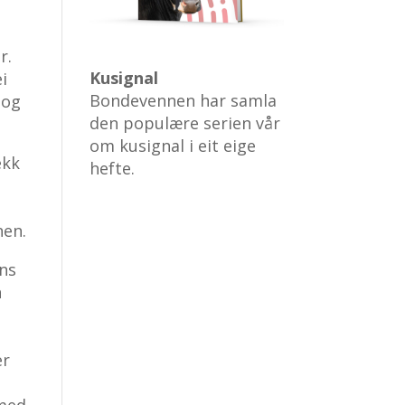
r.
Kusignal
i
Bondevennen har samla
 og
den populære serien vår
om kusignal i eit eige
ekk
hefte.
nen.
ens
n
er
 med