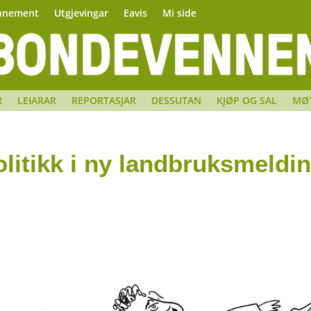
nnement
Utgjevingar
Eavis
Mi side
R
LEIARAR
REPORTASJAR
DESSUTAN
KJØP OG SAL
MØ
olitikk i ny landbruksmeldi