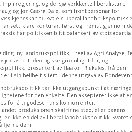
rp i regjering, og dei sjølverklærte liberalistane,
thaug og Jon Georg Dale, som frontpersonar for
viss kjennskap til kva ein liberal landbrukspolitikk e
i har sett klare konturar, først og fremst gjennom de
aksis har politikken blitt balansert av støttepartia
g, ny landbrukspolitikk, i regi av Agri Analyse, f
asjon av det ideologiske grunnlaget for, og
kspolitikk, presentert av Haakon Riekeles, frå den
t er i sin heilheit sitert i denne utgåva av Bondeven
andbrukspolitikk tar ikke utgangspunkt i at næring
ighetene for den enkelte. Den aksepterer ikke at e
es for å tilgodese hans konkurrenter.
landet produksjonen skal finne sted, eller dagens
, er ikke en del av liberal landbrukspolitikk. Svaret 
å fjerne dem.
aler oppsummeres til en todelt landbrukspolitikk,