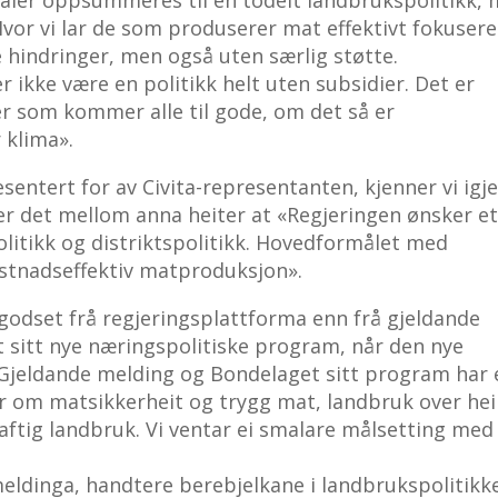
 Hvor vi lar de som produserer mat effektivt fokuser
 hindringer, men også uten særlig støtte.
r ikke være en politikk helt uten subsidier. Det er
er som kommer alle til gode, om det så er
 klima».
sentert for av Civita-representanten, kjenner vi igj
der det mellom anna heiter at «Regjeringen ønsker e
olitikk og distriktspolitikk. Hovedformålet med
ostnadseffektiv matproduksjon».
godset frå regjeringsplattforma enn frå gjeldande
 sitt nye næringspolitiske program, når den nye
 Gjeldande melding og Bondelaget sitt program har 
r om matsikkerheit og trygg mat, landbruk over hei
aftig landbruk. Vi ventar ei smalare målsetting med
 meldinga, handtere berebjelkane i landbrukspolitikk