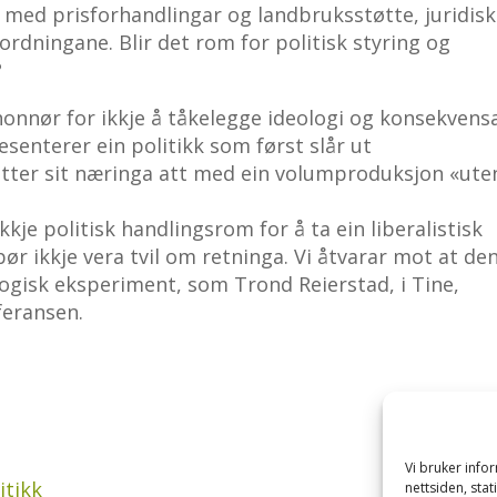
 med prisforhandlingar og landbruksstøtte, juridis
rdningane. Blir det rom for politisk styring og
?
honnør for ikkje å tåkelegge ideologi og konsekvens
esenterer ein politikk som først slår ut
etter sit næringa att med ein volumproduksjon «ute
kkje politisk handlingsrom for å ta ein liberalistisk
bør ikkje vera tvil om retninga. Vi åtvarar mot at de
logisk eksperiment, som Trond Reierstad, i Tine,
feransen.
Vi bruker inf
itikk
nettsiden, sta