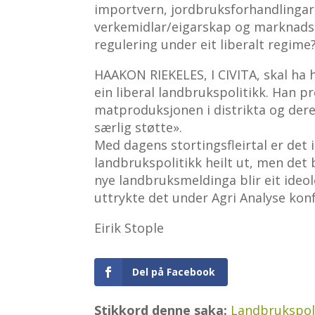
importvern, jordbruksforhandlingar
verkemidlar/eigarskap og mark­nads­o
regulering ­under eit liberalt regime
HAAKON RIEKELES, I CIVITA, skal ha 
ein liberal landbrukspolitikk. Han pr
matproduksjonen i distrikta og der
særlig støtte».
Med dagens stortingsfleirtal er det i
landbrukspolitikk heilt ut, men det 
nye landbruksmeldinga blir eit ideo
uttrykte det under Agri Analyse kon
Eirik Stople
Del på Facebook
Stikkord denne saka:
Landbrukspol