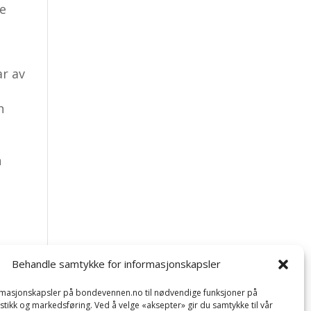
ke
ar av
n
n
Behandle samtykke for informasjonskapsler
ormasjonskapsler på bondevennen.no til nødvendige funksjoner på
tistikk og markedsføring. Ved å velge «aksepter» gir du samtykke til vår