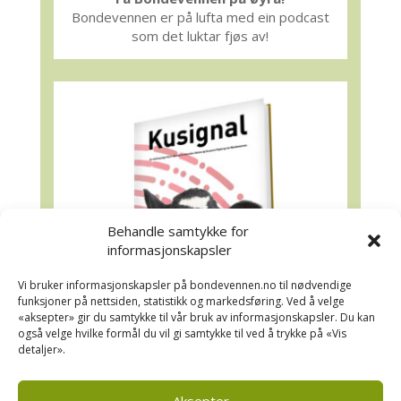
Bondevennen er på lufta med ein podcast
som det luktar fjøs av!
Behandle samtykke for
informasjonskapsler
Vi bruker informasjonskapsler på bondevennen.no til nødvendige
funksjoner på nettsiden, statistikk og markedsføring. Ved å velge
«aksepter» gir du samtykke til vår bruk av informasjonskapsler. Du kan
også velge hvilke formål du vil gi samtykke til ved å trykke på «Vis
detaljer».
Kusignal
Bondevennen har samla den populære
Aksepter