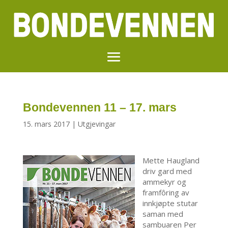
Bondevennen 11 – 17. mars
15. mars 2017
|
Utgjevingar
Mette Haugland
driv gard med
ammekyr og
framfôring av
innkjøpte stutar
saman med
sambuaren Per