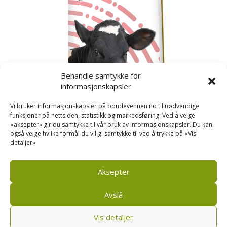
Behandle samtykke for
informasjonskapsler
Vi bruker informasjonskapsler på bondevennen.no til nødvendige
funksjoner på nettsiden, statistikk og markedsføring. Ved å velge
«aksepter» gir du samtykke til vår bruk av informasjonskapsler. Du kan
også velge hvilke formål du vil gi samtykke til ved å trykke på «Vis
detaljer».
Kusignal
Bondevennen har samla den populære serien vår
om kusignal i eit eige hefte.
Aksepter
Avslå
Vis detaljer