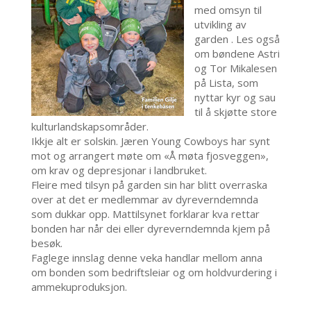
med omsyn til
utvikling av
garden . Les også
om bøndene Astri
og Tor Mikalesen
på Lista, som
nyttar kyr og sau
til å skjøtte store
kulturlandskapsområder.
Ikkje alt er solskin. Jæren Young Cowboys har synt
mot og arrangert møte om «Å møta fjosveggen»,
om krav og depresjonar i landbruket.
Fleire med tilsyn på garden sin har blitt overraska
over at det er medlemmar av dyreverndemnda
som dukkar opp. Mattilsynet forklarar kva rettar
bonden har når dei eller dyreverndemnda kjem på
besøk.
Faglege innslag denne veka handlar mellom anna
om bonden som bedriftsleiar og om holdvurdering i
ammekuproduksjon.