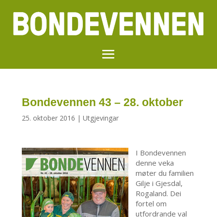
Bondevennen 43 – 28. oktober
25. oktober 2016
|
Utgjevingar
I Bondevennen
denne veka
møter du familien
Gilje i Gjesdal,
Rogaland. Dei
fortel om
utfordrande val