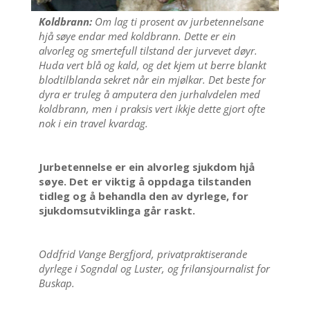
Koldbrann:
Om lag ti prosent av jurbetennelsane
hjå søye endar med koldbrann. Dette er ein
alvorleg og smertefull tilstand der jurvevet døyr.
Huda vert blå og kald, og det kjem ut berre blankt
blodtilblanda sekret når ein mjølkar. Det beste for
dyra er truleg å amputera den jurhalvdelen med
koldbrann, men i praksis vert ikkje dette gjort ofte
nok i ein travel kvardag.
Jurbetennelse er ein alvorleg sjukdom hjå
søye. Det er viktig å oppdaga tilstanden
tidleg og å behandla den av dyrlege, for
sjukdomsutviklinga går raskt.
Oddfrid Vange Bergfjord, privatpraktiserande
dyrlege i Sogndal og Luster, og frilansjournalist for
Buskap.