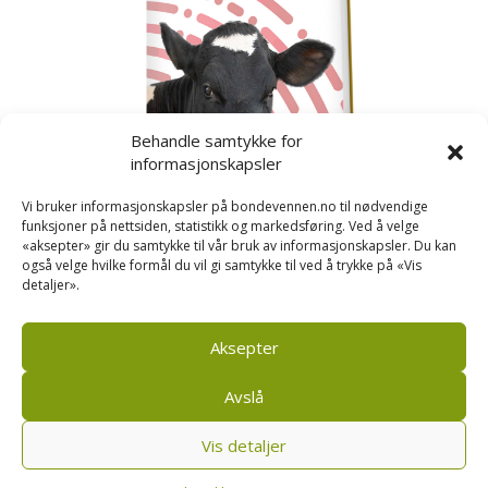
Behandle samtykke for
informasjonskapsler
Vi bruker informasjonskapsler på bondevennen.no til nødvendige
funksjoner på nettsiden, statistikk og markedsføring. Ved å velge
«aksepter» gir du samtykke til vår bruk av informasjonskapsler. Du kan
også velge hvilke formål du vil gi samtykke til ved å trykke på «Vis
detaljer».
Kusignal
Bondevennen har samla den populære serien vår
om kusignal i eit eige hefte.
Aksepter
Avslå
Vis detaljer
Bondevennen AS, Pb 208, sentrum, 4001 Stavanger