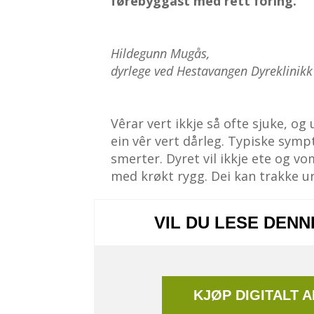
førebyggast med rett fôring.
Hildegunn Mugås,
dyrlege ved Hestavangen Dyreklinikk
Vêrar vert ikkje så ofte sjuke, og 
ein vêr vert dårleg. Typiske symp
smerter. Dyret vil ikkje ete og v
med krøkt rygg. Dei kan trakke u
VIL DU LESE DEN
KJØP DIGITALT 