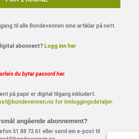
ang til alle Bondevennen sine artiklar på nett.
 digital abonnent?
Logg inn her
orleis du bytar passord her
.
 på papir er digital tilgang inkludert.
ost@bondevennen.no for innloggingsdetaljer.
rsmål angående abonnement?
fon 51 88 72 61 eller send ein e-post til
ost@bondevennen.no.