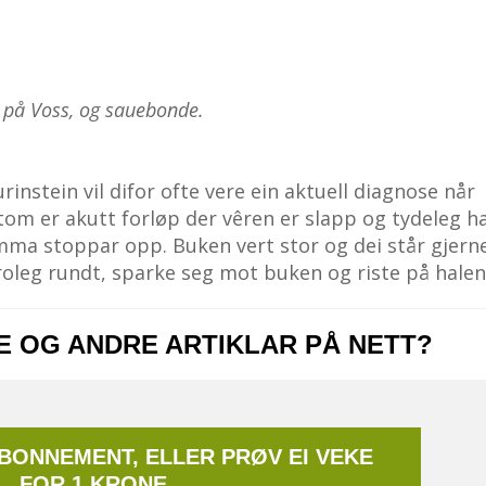
 på Voss, og sauebonde.
urinstein vil difor ofte vere ein aktuell diagnose når
tom er akutt forløp der vêren er slapp og tydeleg h
omma stoppar opp. Buken vert stor og dei står gjern
roleg rundt, sparke seg mot buken og riste på halen
NE OG ANDRE ARTIKLAR PÅ NETT?
ABONNEMENT, ELLER PRØV EI VEKE
FOR 1 KRONE