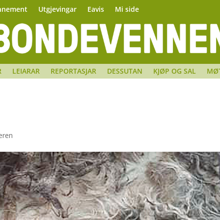
nnement
Utgjevingar
Eavis
Mi side
R
LEIARAR
REPORTASJAR
DESSUTAN
KJØP OG SAL
MØ
æren