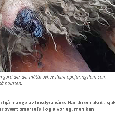
in gard der dei måtte avlive fleire oppføringslam som
 på hausten.
m hjå mange av husdyra våre. Har du ein akutt sju
 er svært smertefull og alvorleg, men kan