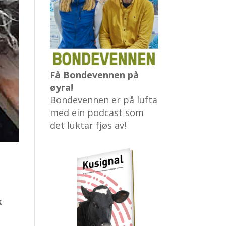
Få Bondevennen på
øyra!
Bondevennen er på lufta
med ein podcast som
det luktar fjøs av!
k