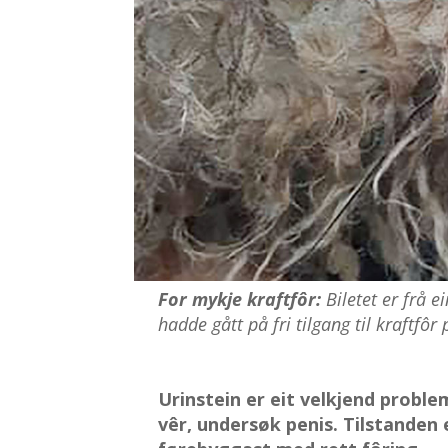
For mykje kraftfôr:
Biletet er frå e
hadde gått på fri tilgang til kraftfôr
Urinstein er eit velkjend proble
vêr, undersøk penis. Tilstanden