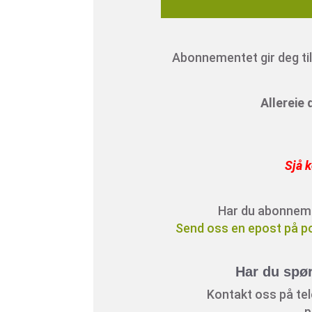
Abonnementet gir deg tilg
Allereie
Sjå k
Har du abonnement
Send oss en epost på p
Har du spø
Kontakt oss på tele
p