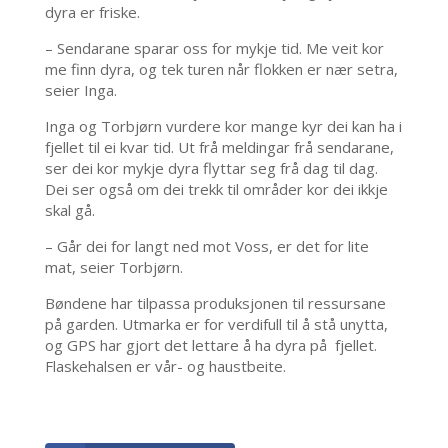
dyra er friske.
– Sendarane sparar oss for mykje tid. Me veit kor
me finn dyra, og tek turen når flokken er nær setra,
seier Inga.
Inga og Torbjørn vurdere kor mange kyr dei kan ha i
fjellet til ei kvar tid. Ut frå meldingar frå sendarane,
ser dei kor mykje dyra flyttar seg frå dag til dag.
Dei ser også om dei trekk til områder kor dei ikkje
skal gå.
– Går dei for langt ned mot Voss, er det for lite
mat, seier Torbjørn.
Bøndene har tilpassa produksjonen til ressursane
på garden. Utmarka er for verdifull til å stå unytta,
og GPS har gjort det lettare å ha dyra på fjellet.
Flaskehalsen er vår- og haustbeite.