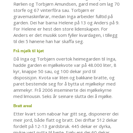
Rørlien og Torbjørn Amundsen, gard med om lag 70
storfe og 67 vinterfôra sau. Torbjørn er
gravemaskinførar, medan Inga arbeider fulltid på
garden. Dei har barna Helene på 13 og Anders på 9.
For Helene er hest den store lidenskapen. For
Anders er det musikk som fyller kvardagen, i tillegg
til dei 5 hønene han har skaffa seg.
Frå mjølk til kjøt
Då Inga og Torbjørn overtok heimegarden til Inga,
hadde garden ei mjølkekvote var på 48.000 liter, 8
kyr, knappe 50 sau, og 100 dekar jord til
disposisjon. Kvota var liten og bakkane bratte, og
paret bestemde seg for å bytta ut mjølkekyr med
ammekyr. Frå 2006 inseminerte dei mjølkekyrne
med limousin. Seks år seinare slutta dei å mjølke.
Bratt areal
Etter kvart som naboar har gitt seg, disponerer dei
meir jord, både flatt og bratt. Dei driftar 512 dekar
fordelt på 12-13 gardsbruk. 445 dekar er dyrka,
mykje vert nytta til beite. Sjølv eig dei 60 dekar