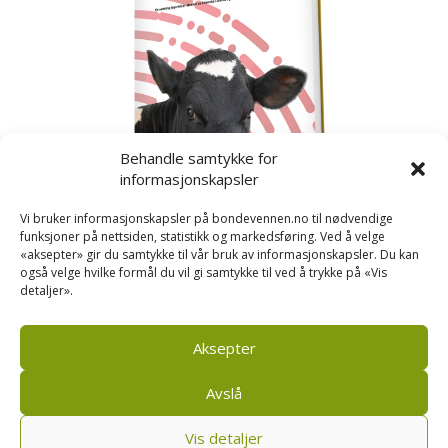
Behandle samtykke for
informasjonskapsler
Vi bruker informasjonskapsler på bondevennen.no til nødvendige
funksjoner på nettsiden, statistikk og markedsføring. Ved å velge
«aksepter» gir du samtykke til vår bruk av informasjonskapsler. Du kan
også velge hvilke formål du vil gi samtykke til ved å trykke på «Vis
detaljer».
Kusignal
Bondevennen har samla den populære serien vår
om kusignal i eit eige hefte.
Aksepter
Avslå
Vis detaljer