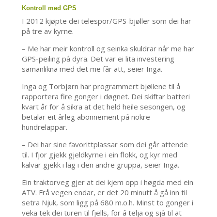
Kontroll med GPS
I 2012 kjøpte dei telespor/GPS-bjøller som dei har
på tre av kyrne.
– Me har meir kontroll og seinka skuldrar når me har
GPS-peiling på dyra. Det var ei lita investering
samanlikna med det me får att, seier Inga.
Inga og Torbjørn har programmert bjøllene til å
rapportera fire gonger i døgnet. Dei skiftar batteri
kvart år for å sikra at det held heile sesongen, og
betalar eit årleg abonnement på nokre
hundrelappar.
– Dei har sine favorittplassar som dei går attende
til. I fjor gjekk gjeldkyrne i ein flokk, og kyr med
kalvar gjekk i lag i den andre gruppa, seier Inga.
Ein traktorveg gjer at dei kjem opp i høgda med ein
ATV. Frå vegen endar, er det 20 minutt å gå inn til
setra Njuk, som ligg på 680 m.o.h. Minst to gonger i
veka tek dei turen til fjells, for å telja og sjå til at