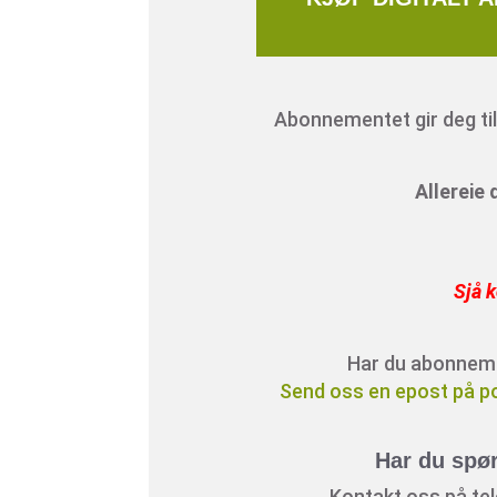
Abonnementet gir deg tilg
Allereie
Sjå k
Har du abonnement
Send oss en epost på p
Har du spø
Kontakt oss på tele