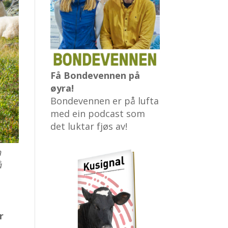
Få Bondevennen på
øyra!
Bondevennen er på lufta
med ein podcast som
det luktar fjøs av!
n
å
r