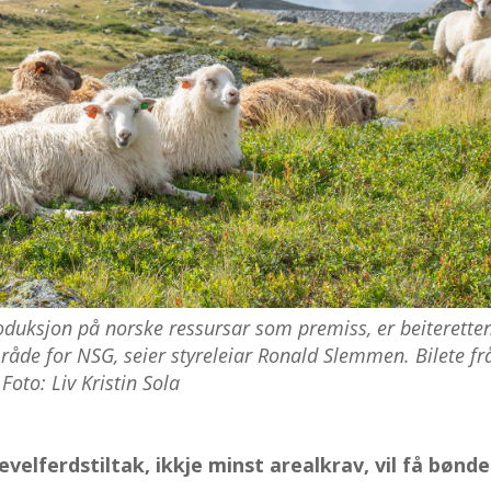
uksjon på norske ressursar som premiss, er beiterette
råde for NSG, seier styreleiar Ronald Slemmen. Bilete fr
oto: Liv Kristin Sola
velferdstiltak, ikkje minst arealkrav, vil få bønde