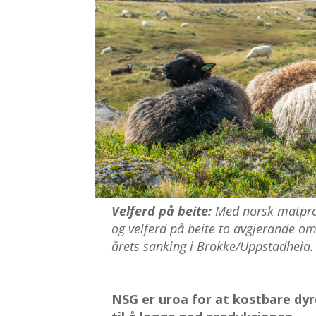
Velferd på beite:
Med norsk matprod
og velferd på beite to avgjerande om
årets sanking i Brokke/Uppstadheia. F
NSG er uroa for at kostbare dyre