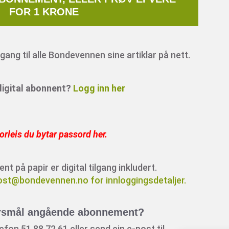
FOR 1 KRONE
ang til alle Bondevennen sine artiklar på nett.
 digital abonnent?
Logg inn her
orleis du bytar passord her
.
 på papir er digital tilgang inkludert.
ost@bondevennen.no for innloggingsdetaljer.
rsmål angående abonnement?
fon 51 88 72 61 eller send ein e-post til