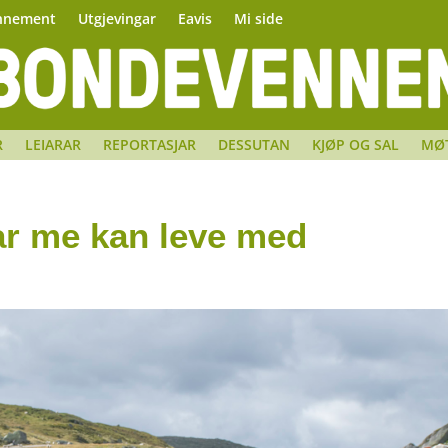
nnement
Utgjevingar
Eavis
Mi side
R
LEIARAR
REPORTASJAR
DESSUTAN
KJØP OG SAL
MØ
ar me kan leve med