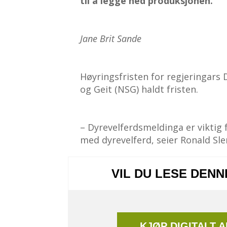
til å legge ned produksjonen.
Jane Brit Sande
Høyringsfristen for regjeringars 
og Geit (NSG) haldt fristen.
– Dyrevelferdsmeldinga er viktig 
med dyrevelferd, seier Ronald Sle
VIL DU LESE DEN
KJØP DIGITALT 