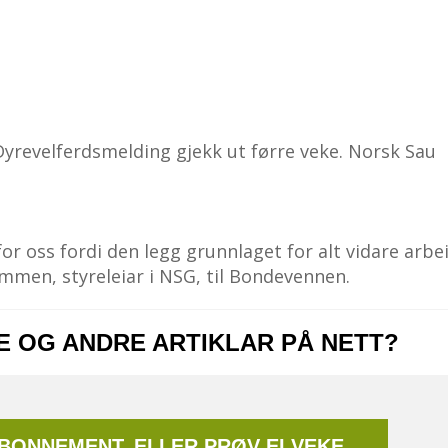
Dyrevelferdsmelding gjekk ut førre veke. Norsk Sau
for oss fordi den legg grunnlaget for alt vidare arbe
mmen, styreleiar i NSG, til Bondevennen.
NE OG ANDRE ARTIKLAR PÅ NETT?
ABONNEMENT, ELLER PRØV EI VEKE