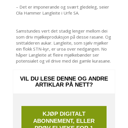
– Det er imponerande og svært gledeleg, seier
Ola Hammer Langleite i Urfe SA.
Samstundes vert det stadig lenger mellom dei
som driv mjølkeproduksjon på desse rasane. Og
snittalderen aukar. Langleite, som sjølv mjølker
ein flokk STN-kyr, er uroa over nedgangen. No
håper Langleite at fleire mjølkebønder ser
potensialet og vil drive med dei gamle kurasane.
VIL DU LESE DENNE OG ANDRE
ARTIKLAR PÅ NETT?
KJØP DIGITALT
ABONNEMENT, ELLER
PRØV EI VEKE FOR 1