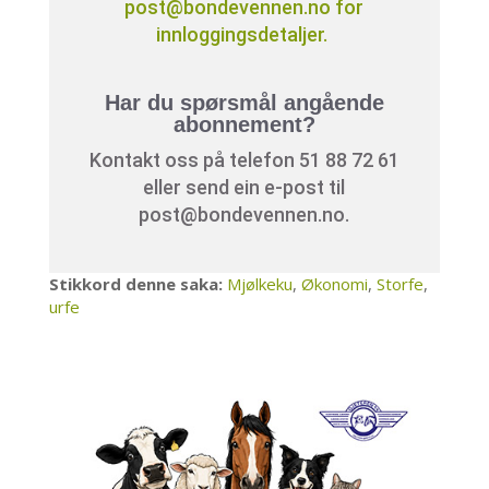
post@bondevennen.no for
innloggingsdetaljer.
Har du spørsmål angående
abonnement?
Kontakt oss på telefon 51 88 72 61
eller send ein e-post til
post@bondevennen.no.
Stikkord denne saka:
Mjølkeku
,
Økonomi
,
Storfe
,
urfe