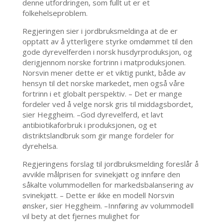
denne utfordringen, som fullt ut er et
folkehelseproblem.
Regjeringen sier i jordbruksmeldinga at de er
opptatt av å ytterligere styrke omdømmet til den
gode dyrevelferden i norsk husdyrproduksjon, og
derigjennom norske fortrinn i matproduksjonen.
Norsvin mener dette er et viktig punkt, både av
hensyn til det norske markedet, men også våre
fortrinn i et globalt perspektiv. – Det er mange
fordeler ved å velge norsk gris til middagsbordet,
sier Heggheim. –God dyrevelferd, et lavt
antibiotikaforbruk i produksjonen, og et
distriktslandbruk som gir mange fordeler for
dyrehelsa.
Regjeringens forslag til jordbruksmelding foreslår å
avvikle målprisen for svinekjøtt og innføre den
såkalte volummodellen for markedsbalansering av
svinekjøtt. – Dette er ikke en modell Norsvin
ønsker, sier Heggheim. –Innføring av volummodell
vil bety at det fjernes mulighet for