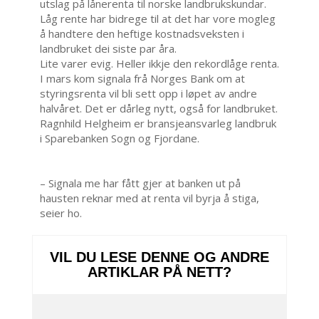
utslag på lånerenta til norske landbrukskundar.
Låg rente har bidrege til at det har vore mogleg
å handtere den heftige kostnadsveksten i
landbruket dei siste par åra.
Lite varer evig. Heller ikkje den rekordlåge renta.
I mars kom signala frå Norges Bank om at
styringsrenta vil bli sett opp i løpet av andre
halvåret. Det er dårleg nytt, også for landbruket.
Ragnhild Helgheim er bransjeansvarleg landbruk
i Sparebanken Sogn og Fjordane.
– Signala me har fått gjer at banken ut på
hausten reknar med at renta vil byrja å stiga,
seier ho.
VIL DU LESE DENNE OG ANDRE
ARTIKLAR PÅ NETT?