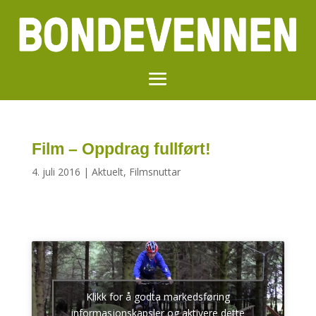
Film – Oppdrag fullført!
4. juli 2016
|
Aktuelt
,
Filmsnuttar
Klikk for å godta markedsføring
informasjonskapsler og aktivere dette