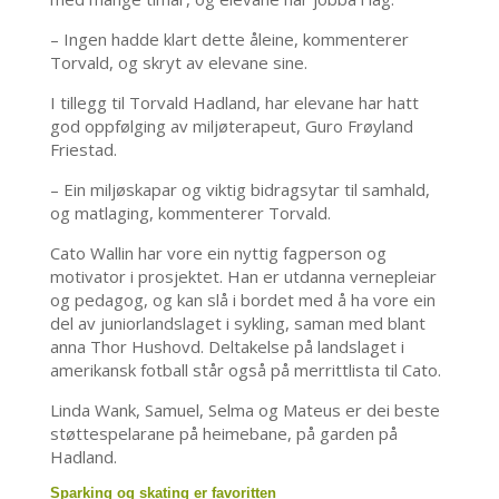
– Ingen hadde klart dette åleine, kommenterer
Torvald, og skryt av elevane sine.
I tillegg til Torvald Hadland, har elevane har hatt
god oppfølging av miljøterapeut, Guro Frøyland
Friestad.
– Ein miljøskapar og viktig bidragsytar til samhald,
og matlaging, kommenterer Torvald.
Cato Wallin har vore ein nyttig fagperson og
motivator i prosjektet. Han er utdanna vernepleiar
og pedagog, og kan slå i bordet med å ha vore ein
del av juniorlandslaget i sykling, saman med blant
anna Thor Hushovd. Deltakelse på landslaget i
amerikansk fotball står også på merrittlista til Cato.
Linda Wank, Samuel, Selma og Mateus er dei beste
støttespelarane på heimebane, på garden på
Hadland.
Sparking og skating er favoritten