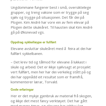
Ungdommane fungerer best i små, oversiktelege
grupper, og treng vaksne som er trygge på seg
sjølv og trygge på situasjonen. Det får dei på
Plogen. Kim Andrè har vore ein av fem elevar på
Plogen dette skuleåret. Til hausten skal Kim Andrè
gå på Øksnevad vgs.
Oppdrag sykkelløype er fullført
Elevane avsluttar skuleåret med å feira at dei har
fullført sykkelbanen.
– Det krev tid og tålmod for elevane å lukkast i
skule og arbeid. Det er ikkje sjølvsagt at prosjekt
vert fullført, men her har dei verkeleg stått på og
dei har oppnådd eit resultat som er framifrå,
kommenterer lærar, Torvald.
Gode erfaringar
Her er det mykje gjenbruk av material frå skogen,
og ikkje det mest fancy verktøyet. Det har gått
med mange timar, og elevane har jobba i lag.