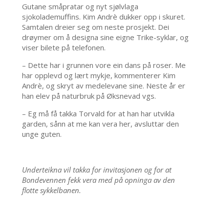
Gutane småpratar og nyt sjølvlaga
sjokolademuffins. Kim Andrè dukker opp i skuret.
Samtalen dreier seg om neste prosjekt. Dei
drøymer om å designa sine eigne Trike-syklar, og
viser bilete på telefonen.
– Dette har i grunnen vore ein dans på roser. Me
har opplevd og lært mykje, kommenterer Kim
Andrè, og skryt av medelevane sine. Neste år er
han elev på naturbruk på Øksnevad vgs.
– Eg må få takka Torvald for at han har utvikla
garden, sånn at me kan vera her, avsluttar den
unge guten.
Underteikna vil takka for invitasjonen og for at
Bondevennen fekk vera med på opninga av den
flotte sykkelbanen.