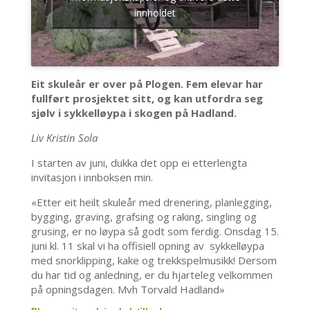
innholdet
Eit skuleår er over på Plogen. Fem elevar har
fullført prosjektet sitt, og kan utfordra seg
sjølv i sykkelløypa i skogen på Hadland.
Liv Kristin Sola
I starten av juni, dukka det opp ei etterlengta
invitasjon i innboksen min.
«Etter eit heilt skuleår med drenering, planlegging,
bygging, graving, grafsing og raking, singling og
grusing, er no løypa så godt som ferdig. Onsdag 15.
juni kl. 11 skal vi ha offisiell opning av sykkelløypa
med snorklipping, kake og trekkspelmusikk! Dersom
du har tid og anledning, er du hjarteleg velkommen
på opningsdagen. Mvh Torvald Hadland»