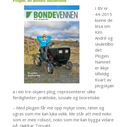
Plogen, eit annleis skuletilbod
I BV nr
44-2015
kunne de
lesa om
Kim
Andrè og
skuletilbo
det
Plogen.
Namnet
er ikkje
tilfeldig.
Kvart av
plogskjær
a i ein tre-skjærs plog, representerer ulike
ferdigheiter; praktiske, sosiale og teoretiske.
– Med plogen får me opp mykje stein, røter og
ugras som me kan luka vekk. Me står att med noko
som er meir robust, noko som me kan bygga vidare
på, skildrar Torvald.