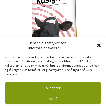
Behandle samtykke for
informasjonskapsler
Vi bruker informasjonskapsler på bondevennen.no til nødvendige
funksjoner på nettsiden, statistikk og markedsføring. Ved å velge
«aksepter» gir du samtykke til vår bruk av informasjonskapsler. Du kan
også velge hvilke formål du vil gi samtykke til ved å trykke på «Vis
detaljer».
Kusignal
Bondevennen har samla den populære serien vår
om kusignal i eit eige hefte.
Aksepter
Avslå