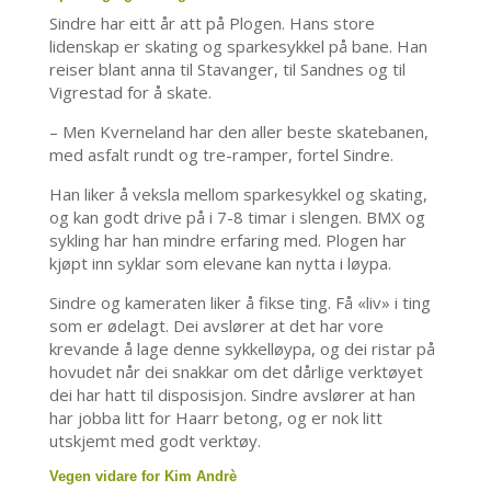
Sindre har eitt år att på Plogen. Hans store
lidenskap er skating og sparkesykkel på bane. Han
reiser blant anna til Stavanger, til Sandnes og til
Vigrestad for å skate.
– Men Kverneland har den aller beste skatebanen,
med asfalt rundt og tre-ramper, fortel Sindre.
Han liker å veksla mellom sparkesykkel og skating,
og kan godt drive på i 7-8 timar i slengen. BMX og
sykling har han mindre erfaring med. Plogen har
kjøpt inn syklar som elevane kan nytta i løypa.
Sindre og kameraten liker å fikse ting. Få «liv» i ting
som er ødelagt. Dei avslører at det har vore
krevande å lage denne sykkelløypa, og dei ristar på
hovudet når dei snakkar om det dårlige verktøyet
dei har hatt til disposisjon. Sindre avslører at han
har jobba litt for Haarr betong, og er nok litt
utskjemt med godt verktøy.
Vegen vidare for Kim Andrè