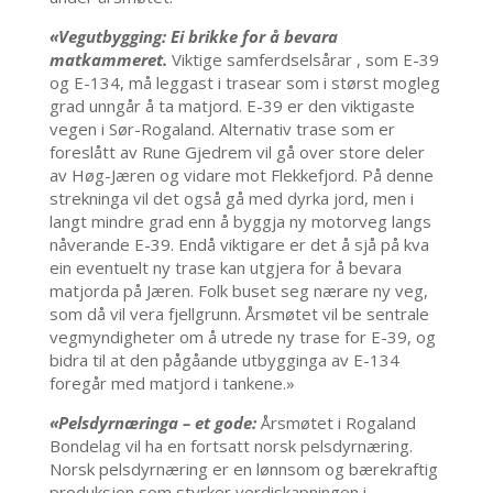
«Vegutbygging: Ei brikke for å bevara
matkammeret.
Viktige samferdselsårar , som E-39
og E-134, må leggast i trasear som i størst mogleg
grad unngår å ta matjord. E-39 er den viktigaste
vegen i Sør-Rogaland. Alternativ trase som er
foreslått av Rune Gjedrem vil gå over store deler
av Høg-Jæren og vidare mot Flekkefjord. På denne
strekninga vil det også gå med dyrka jord, men i
langt mindre grad enn å byggja ny motorveg langs
nåverande E-39. Endå viktigare er det å sjå på kva
ein eventuelt ny trase kan utgjera for å bevara
matjorda på Jæren. Folk buset seg nærare ny veg,
som då vil vera fjellgrunn. Årsmøtet vil be sentrale
vegmyndigheter om å utrede ny trase for E-39, og
bidra til at den pågåande utbygginga av E-134
foregår med matjord i tankene.»
«Pelsdyrnæringa – et gode:
Årsmøtet i Rogaland
Bondelag vil ha en fortsatt norsk pelsdyrnæring.
Norsk pelsdyrnæring er en lønnsom og bærekraftig
produksjon som styrker verdiskapningen i