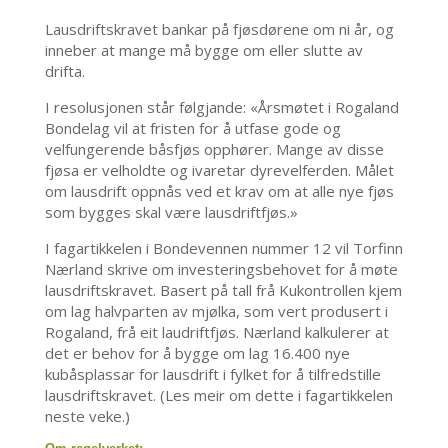
Lausdriftskravet bankar på fjøsdørene om ni år, og
inneber at mange må bygge om eller slutte av
drifta.
I resolusjonen står følgjande: «Årsmøtet i Rogaland
Bondelag vil at fristen for å utfase gode og
velfungerende båsfjøs opphører. Mange av disse
fjøsa er velholdte og ivaretar dyrevelferden. Målet
om lausdrift oppnås ved et krav om at alle nye fjøs
som bygges skal være lausdriftfjøs.»
I fagartikkelen i Bondevennen nummer 12 vil Torfinn
Nærland skrive om investeringsbehovet for å møte
lausdriftskravet. Basert på tall frå Kukontrollen kjem
om lag halvparten av mjølka, som vert produsert i
Rogaland, frå eit laudriftfjøs. Nærland kalkulerer at
det er behov for å bygge om lag 16.400 nye
kubåsplassar for lausdrift i fylket for å tilfredstille
lausdriftskravet. (Les meir om dette i fagartikkelen
neste veke.)