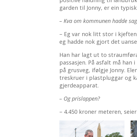
garden til Jonny, er ein typis
– Kva om kommunen hadde sagt
– Eg var nok litt stor i kjeften
eg hadde nok gjort det uanset
Han har lagt ut to straumfør
passasjen. På asfalt må han i 
på grusveg, ifølgje Jonny. El
treskruer i plastpluggar og k
gjerdeapparat.
– Og prislappen?
– 4.450 kroner meteren, seier