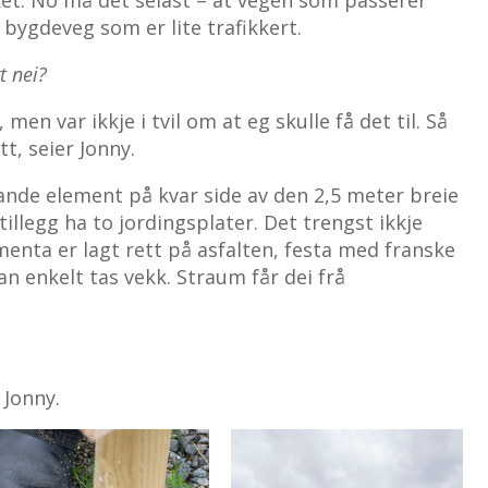
k bygdeveg som er lite trafikkert.
 nei?
, men var ikkje i tvil om at eg skulle få det til. Så
t, seier Jonny.
ande element på kvar side av den 2,5 meter breie
tillegg ha to jordingsplater. Det trengst ikkje
ementa er lagt rett på asfalten, festa med franske
an enkelt tas vekk. Straum får dei frå
 Jonny.