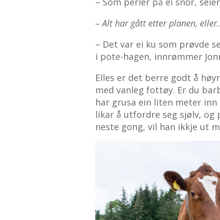
– Som perler på ei snor, sei
– Alt har gått etter planen, eller
– Det var ei ku som prøvde s
i pote-hagen, innrømmer Jon
Elles er det berre godt å høy
med vanleg fottøy. Er du barb
har grusa ein liten meter inn
likar å utfordre seg sjølv, o
neste gong, vil han ikkje ut m