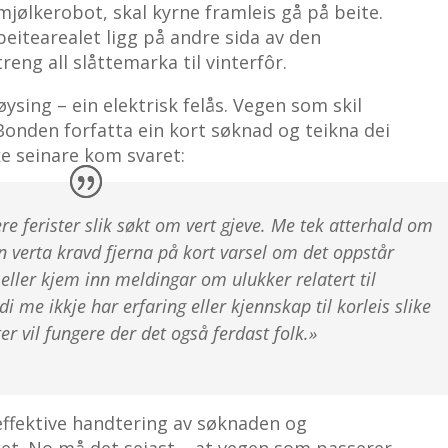
 mjølkerobot, skal kyrne framleis gå på beite.
eitearealet ligg på andre sida av den
ng all slåttemarka til vinterfôr.
øysing – ein elektrisk felås. Vegen som skil
Bonden forfatta ein kort søknad og teikna dei
ke seinare kom svaret:
re ferister slik søkt om vert gjeve.
Me tek atterhald om
n verta kravd fjerna på kort varsel
om det oppstår
eller kjem inn meldingar om ulukker relatert til
di me ikkje har erfaring eller kjennskap til
korleis slike
ter vil fungere der det også ferdast folk.»
ffektive handtering av søknaden og
ket. No må det seiast – at vegen som passerer