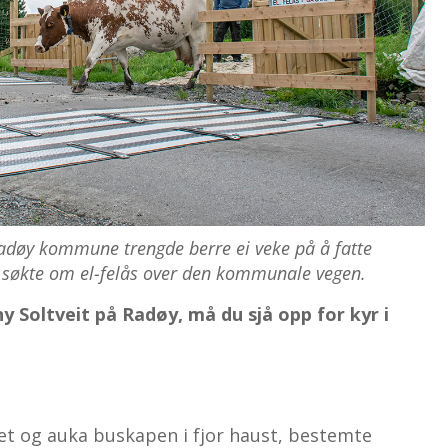
døy kommune trengde berre ei veke på å fatte
t søkte om el-felås over den
kommunale vegen.
ny Soltveit på Radøy, må du sjå opp for kyr i
set og auka buskapen i fjor haust, bestemte