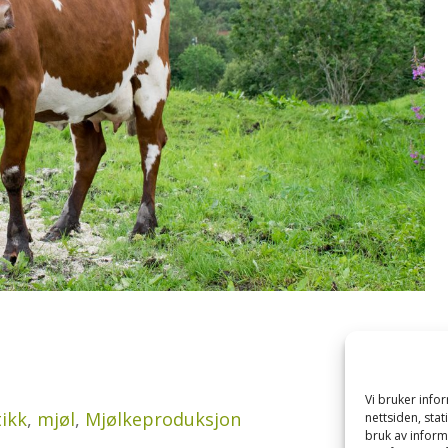
Vi bruker inf
tikk
,
mjøl
,
Mjølkeproduksjon
nettsiden, sta
bruk av inform