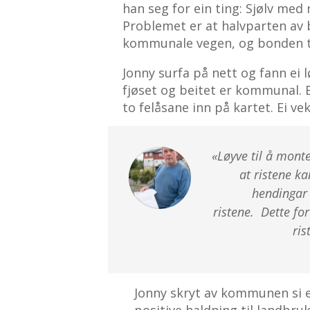
han seg for ein ting: Sjølv med
Problemet er at halvparten av b
kommunale vegen, og bonden tre
Jonny surfa på nett og fann ei l
fjøset og beitet er kommunal. 
to felåsane inn på kartet. Ei ve
«Løyve til å monte
at ristene ka
hendingar 
ristene.
Dette for
ris
Jonny skryt av kommunen si e
positive haldning til landbru