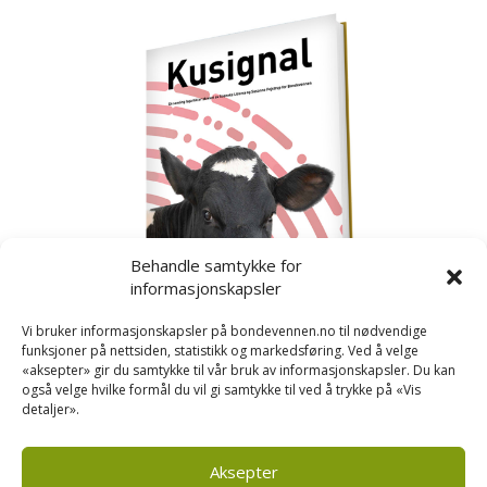
Behandle samtykke for
informasjonskapsler
Vi bruker informasjonskapsler på bondevennen.no til nødvendige
funksjoner på nettsiden, statistikk og markedsføring. Ved å velge
«aksepter» gir du samtykke til vår bruk av informasjonskapsler. Du kan
også velge hvilke formål du vil gi samtykke til ved å trykke på «Vis
detaljer».
Kusignal
Bondevennen har samla den populære serien vår
om kusignal i eit eige hefte.
Aksepter