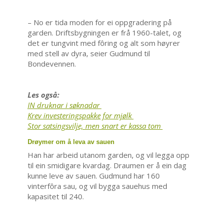
– No er tida moden for ei oppgradering på
garden. Driftsbygningen er frå 1960-talet, og
det er tungvint med fôring og alt som høyrer
med stell av dyra, seier Gudmund til
Bondevennen.
Les også:
IN druknar i søknadar
Krev investeringspakke for mjølk
Stor satsingsvilje, men snart er kassa tom
Drøymer om å leva av sauen
Han har arbeid utanom garden, og vil legga opp
til ein smidigare kvardag. Draumen er å ein dag
kunne leve av sauen. Gudmund har 160
vinterfôra sau, og vil bygga sauehus med
kapasitet til 240.