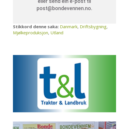
eller send ein e-post til
post@bondevennen.no.
Stikkord denne saka:
Danmark
,
Driftsbygning
,
Mjølkeproduksjon
,
Utland