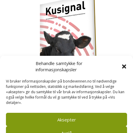
Behandle samtykke for
informasjonskapsler
Vi bruker informasjonskapsler på bondevennen.no til nødvendige
funksjoner på nettsiden, statistikk og markedsføring. Ved å velge
«aksepter» gir du samtykke til vår bruk av informasjonskapsler. Du kan
også velge hvilke formål du vil gi samtykke til ved å trykke på «Vis
detaljer».
Kusignal
Bondevennen har samla den populære serien vår
om kusignal i eit eige hefte.
Aksepter
Avslå