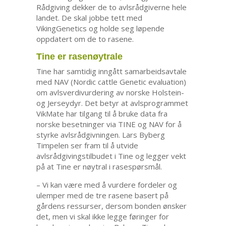
Rådgiving dekker de to avlsrådgiverne hele
landet. De skal jobbe tett med
VikingGenetics og holde seg løpende
oppdatert om de to rasene.
Tine er rasenøytrale
Tine har samtidig inngått samarbeidsavtale
med NAV (Nordic cattle Genetic evaluation)
om avlsverdivurdering av norske Holstein-
og Jerseydyr. Det betyr at avlsprogrammet
VikMate har tilgang til å bruke data fra
norske besetninger via TINE og NAV for å
styrke avlsrådgivningen. Lars Byberg
Timpelen ser fram til å utvide
avlsrådgivingstilbudet i Tine og legger vekt
på at Tine er nøytral i rasespørsmål.
– Vi kan være med å vurdere fordeler og
ulemper med de tre rasene basert på
gårdens ressurser, dersom bonden ønsker
det, men vi skal ikke legge føringer for