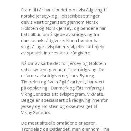
Fram til i år har tilbudet om avlsrådgiving til
norske Jersey- og Holsteinbesetninger
delvis vært organisert gjennom Norsk
Holstein og Norsk Jersey, og bøndene har
hatt tilbud om å kjøpe avlsrådgiving fra
danske avlsrådgivere. Noen bønder har
valgt å lage avlsplaner sjøl, eller fått hjelp
av spesielt interesserte rådgivere.
Nå blir avlsarbeidet for Jersey og Holstein
satt i system gjennom Tine-rådgiving. De
erfarne avlsrådgiverne, Lars Byberg
Timpelen og Svein Egil Skartveit, har vært
på opplæring i Danmark og fått innføring i
VikingGenetics sitt avlsprogram, VikMate.
Begge er spesialisert på rådgiving innenfor
Jersey og Holstein og okseutvalget til
VikingGenetics.
De mest aktuelle områdene er Jæren,
Trøndelag og Østlandet, men gjennom Tine