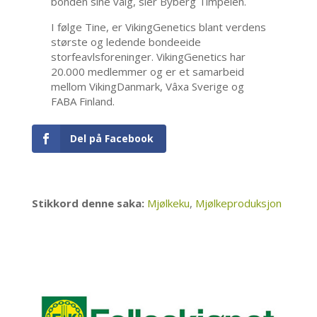
bonden sine valg, sier Byberg Timpelen.
I følge Tine, er VikingGenetics blant verdens
største og ledende bondeeide
storfeavlsforeninger. VikingGenetics har
20.000 medlemmer og er et samarbeid
mellom VikingDanmark, Vâxa Sverige og
FABA Finland.
Del på Facebook
Stikkord denne saka:
Mjølkeku
,
Mjølkeproduksjon