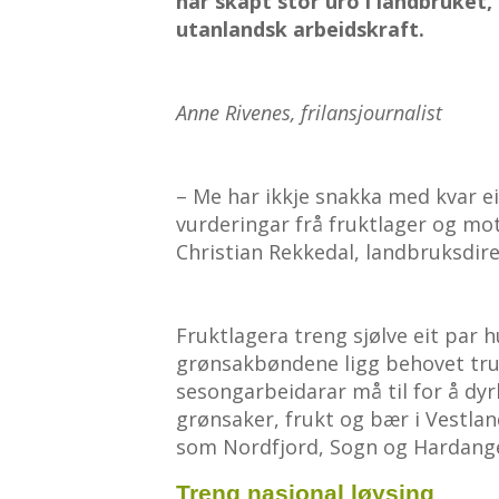
har skapt stor uro i landbruket
utanlandsk arbeidskraft.
Anne Rivenes, frilansjournalist
– Me har ikkje snakka med kvar e
vurderingar frå fruktlager og mott
Christian Rekkedal, landbruksdir
Fruktlagera treng sjølve eit par
grønsakbøndene ligg behovet trul
sesongarbeidarar må til for å dyr
grønsaker, frukt og bær i Vestlan
som Nordfjord, Sogn og Hardang
Treng nasjonal løysing