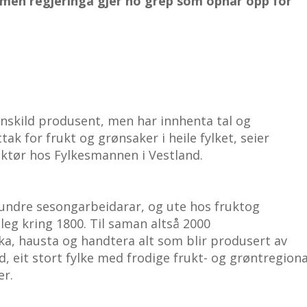
, men regjeringa gjer no grep som opnar opp for
inskild produsent, men har innhenta tal og
ak for frukt og grønsaker i heile fylket, seier
ektør hos Fylkesmannen i Vestland.
 hundre sesongarbeidarar, og ute hos fruktog
eg kring 1800. Til saman altså 2000
ka, hausta og handtera alt som blir produsert av
d, eit stort fylke med frodige frukt- og grøntregion
er.