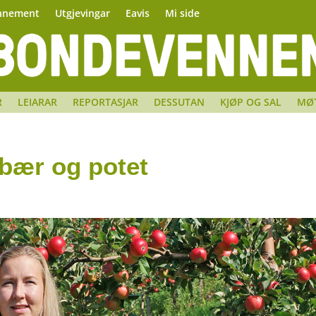
nnement
Utgjevingar
Eavis
Mi side
R
LEIARAR
REPORTASJAR
DESSUTAN
KJØP OG SAL
MØ
dbær og potet