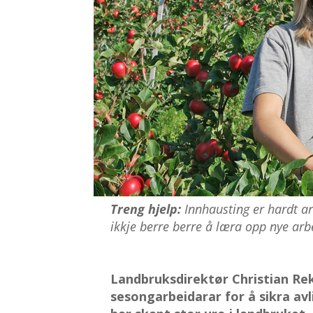
Treng hjelp:
Innhausting er hardt ar
ikkje berre berre å læra opp nye arbe
Landbruksdirektør Christian Re
sesongarbeidarar for å sikra av