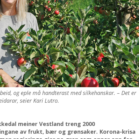
beid, og eple må handterast med silkehanskar. – Det er
idarar, seier Kari Lutro.
kkedal meiner Vestland treng 2000
lingane av frukt, bær og grønsaker. Korona-krisa