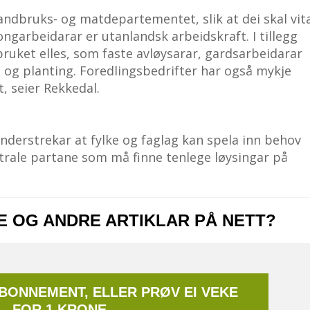
 landbruks- og matdepartementet, slik at dei skal vit
ngarbeidarar er utanlandsk arbeidskraft. I tillegg
dbruket elles, som faste avløysarar, gardsarbeidarar
g og planting. Foredlingsbedrifter har også mykje
, seier Rekkedal.
nderstrekar at fylke og faglag kan spela inn behov
trale partane som må finne tenlege løysingar på
NE OG ANDRE ARTIKLAR PÅ NETT?
ABONNEMENT, ELLER PRØV EI VEKE
FOR 1 KRONE