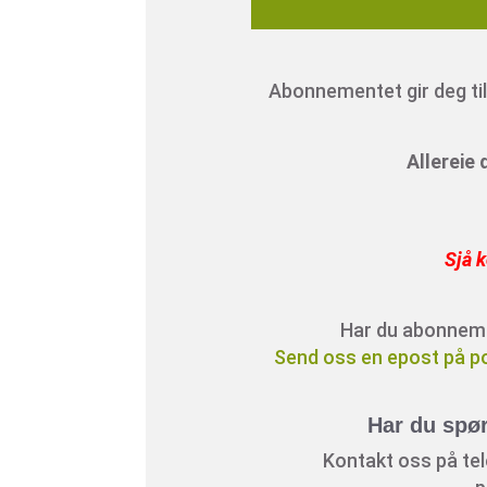
Abonnementet gir deg tilg
Allereie
Sjå k
Har du abonnement
Send oss en epost på p
Har du spø
Kontakt oss på tele