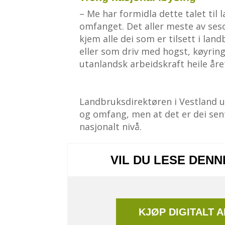
– Me har formidla dette talet til
omfanget. Det aller meste av seso
kjem alle dei som er tilsett i lan
eller som driv med hogst, køyrin
utanlandsk arbeidskraft heile året
Landbruksdirektøren i Vestland u
og omfang, men at det er dei sen
nasjonalt nivå.
VIL DU LESE DEN
KJØP DIGITALT 