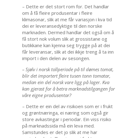
– Dette er det stort rom for. Det handlar
om å få fleire produsentar i fleire
klimasonar, slik at me får variasjon i kva tid
dei er leveransedyktige til den norske
marknaden. Dermed handlar det også om å
få stort nok volum slik at grossistane og
butikkane kan kjenna seg trygge på at dei
får leveransar, slik at dei ikkje treng å ta inn
import i den delen av sesongen.
– Sjølv i norsk tollperiode på til dømes tomat,
blir det importert fleire tusen tonn tomatar,
medan ein del norsk vare ligg på lager. Kva
kan gjerast for å betra marknadstilgangen for
våre eigne produsentar?
– Dette er ein del av risikoen som er i frukt
og grøntnæringa, ei næring som også gir
store avkastingar i periodar. Ein viss risiko
på marknadssida må ein leva med.
Samstundes er det jo slik at me har