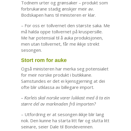
Todnem urter og grønsaker – produkt som
forbrukarane stadig ønskjer meir av.
Bodskapen hans til ministeren er klar.
– For oss er tollvernet den største saka. Me
må halda oppe tollvernet på kruspersille.
Me har potensial til å auka produksjonen,
men utan tollvernet, får me ikkje strekt
sesongen.
Stort rom for auke
Også ministeren har merka seg potensialet
for meir norske produkt i butikkane.
Samstundes er det ei kjensgjerning at dei
ofte blir utklassa av billegare import.
– Korleis skal norske varer lukkast med å ta ein
større del av marknaden frå importen?
– Utfordring er at sesongen ikkje blir lang
nok. Den kunne ha starta litt før og slutta litt
seinare, seier Dale til Bondevennen.