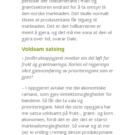
periodar der tollbarrierane i frukt og
grøntsektoren endrast for å ta omsyn til
den norske marknaden. Det skulle normalt
tilseie at produsentane får tilgang til
marknaden. Det er det tollbarrieren er
meint å gjera, og det må me vona at den vil
gjera over tid, svarar Dale.
Voldsam satsing
– Jordbruksoppgjeret inneber ein del løft for
frukt og grøntnæringa. Korleis vil regjeringa
sikre gjennomføring av prioriteringane som er
gjort?
– I oppgjeret avtalar me dei økonomiske
ramane, som gjev inntektsmoglegheiter for
bøndene. Så får dei ta vala og
prioriteringane. Med dei siste oppgjera har
me satsa voldsamt på frukt-, grønt- og korn
økonomien, fordi det er der det er størst
marknadsmoglegheiter. Så vonar eg at me
ser ei vriding i retning desse produksjonane