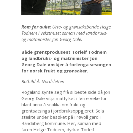
Rom for auke:
Urte- og grønsaksbonde Helge
Todnem i veksthuset saman med landbruks-
og matminister Jon Georg Dale.
Både grøntprodusent Torleif Todnem
og landbruks- og matminister Jon
Georg Dale ønskjer å forlenga sesongen
for norsk frukt og grønsaker.
Bothild Å. Nordsletten
Rogaland synte seg frå si beste side då Jon
Georg Dale vitja matfylket i førre veke for
blant anna å snakka om frukt og
grøntsatsinga i jordbruksoppgjeret. Sola
steikte under besøket på Frøvoll gard i
Randaberg kommune. Her, saman med
faren Helge Todnem, dyrkar Torleif