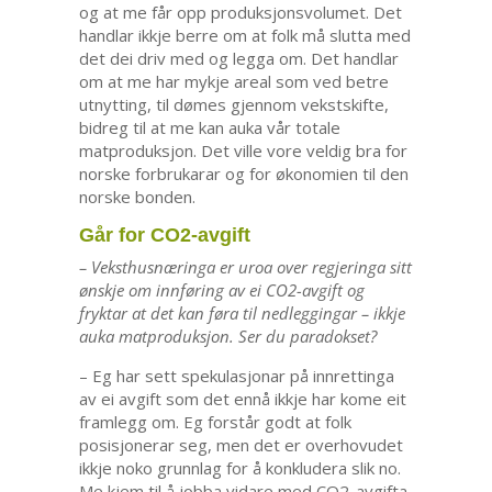
og at me får opp produksjonsvolumet. Det
handlar ikkje berre om at folk må slutta med
det dei driv med og legga om. Det handlar
om at me har mykje areal som ved betre
utnytting, til dømes gjennom vekstskifte,
bidreg til at me kan auka vår totale
matproduksjon. Det ville vore veldig bra for
norske forbrukarar og for økonomien til den
norske bonden.
Går for CO2-avgift
– Veksthusnæringa er uroa over regjeringa sitt
ønskje om innføring av ei CO2-avgift og
fryktar at det kan føra til nedleggingar – ikkje
auka matproduksjon. Ser du paradokset?
– Eg har sett spekulasjonar på innrettinga
av ei avgift som det ennå ikkje har kome eit
framlegg om. Eg forstår godt at folk
posisjonerar seg, men det er overhovudet
ikkje noko grunnlag for å konkludera slik no.
Me kjem til å jobba vidare med CO2-avgifta,