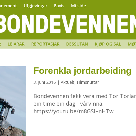
nnement
Utgjevingar
Eavis
Mi side
R
LEIARAR
REPORTASJAR
DESSUTAN
KJØP OG SAL
MØ
Forenkla jordarbeiding
3. juni 2016
|
Aktuelt
,
Filmsnuttar
Bondevennen fekk vera med Tor Torla
ein time ein dag i vårvinna.
https://youtu.be/m8GSI–nHTw