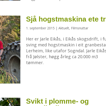
Sjå hogstmaskina ete t
1. september 2015
|
Aktuelt
,
Filmsnuttar
Her er Jarle Eikås, i Eikås skogsdrift, i fu
sving med hogstmaskin i eit granbesta
Lerheim, like utafor Sogndal. Jarle Eikås
frå Jølster, høgg årleg ca 20.000 m3
tømmer.
Svikt i plomme- og