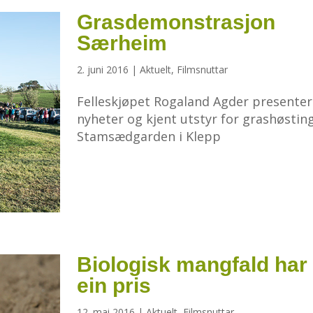
Grasdemonstrasjon
Særheim
2. juni 2016
|
Aktuelt
,
Filmsnuttar
Felleskjøpet Rogaland Agder presenter
nyheter og kjent utstyr for grashøstin
Stamsædgarden i Klepp
Biologisk mangfald har
ein pris
12. mai 2016
|
Aktuelt
,
Filmsnuttar