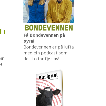
 i
Få Bondevennen på
øyra!
Bondevennen er på lufta
med ein podcast som
ein
det luktar fjøs av!
se