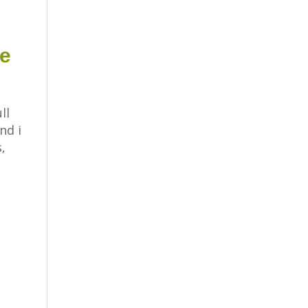
re
ll
nd i
,