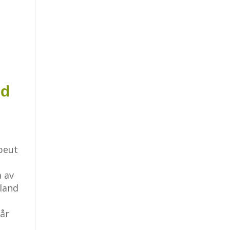
ed
peut
 av
land
år